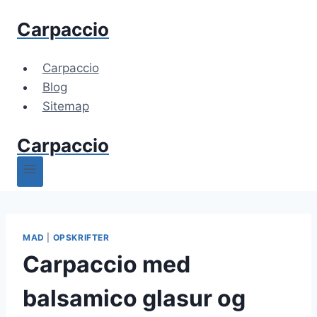
Fortsæt
Carpaccio
til
indhold
Carpaccio
Blog
Sitemap
Carpaccio
MAD
|
OPSKRIFTER
Carpaccio med
balsamico glasur og