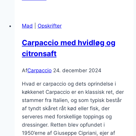
tomater
og
mozzarella
Mad
|
Opskrifter
i
carpaccien
Carpaccio med hvidløg og
citronsaft
Af
Carpaccio
24. december 2024
Hvad er carpaccio og dets oprindelse i
køkkenet Carpaccio er en klassisk ret, der
stammer fra Italien, og som typisk består
af tyndt skåret råt kød eller fisk, der
serveres med forskellige toppings og
dressinger. Retten blev opfundet i
1950’erne af Giuseppe Cipriani, ejer af