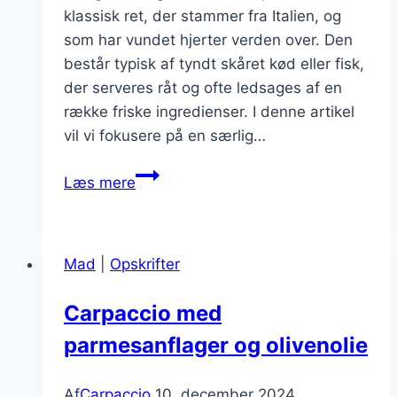
klassisk ret, der stammer fra Italien, og
som har vundet hjerter verden over. Den
består typisk af tyndt skåret kød eller fisk,
der serveres råt og ofte ledsages af en
række friske ingredienser. I denne artikel
vil vi fokusere på en særlig…
Carpetio
Læs mere
verket
af
lime,
Mad
|
Opskrifter
chili
og
Carpaccio med
smagfulde
parmesanflager og olivenolie
ingredienser
Af
Carpaccio
10. december 2024