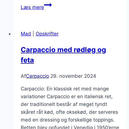
Smagfuld
Læs mere
carpaccio
med
svampe
Mad
|
Opskrifter
og
parmesan
Carpaccio med rødløg og
feta
Af
Carpaccio
29. november 2024
Carpaccio: En klassisk ret med mange
variationer Carpaccio er en italiensk ret,
der traditionelt består af meget tyndt
skåret råt kød, ofte oksekød, der serveres
med en dressing og forskellige toppings.
Retten blev opfundet i Venedig i 1950’erne