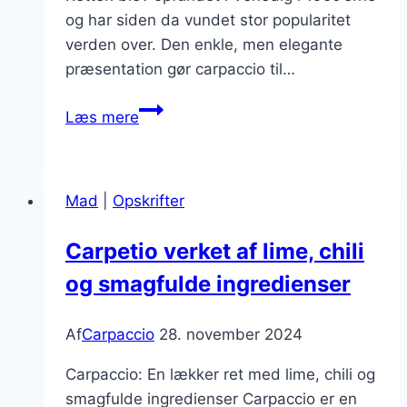
og har siden da vundet stor popularitet
verden over. Den enkle, men elegante
præsentation gør carpaccio til…
Carpaccio
Læs mere
med
rødløg
og
Mad
|
Opskrifter
feta
Carpetio verket af lime, chili
og smagfulde ingredienser
Af
Carpaccio
28. november 2024
Carpaccio: En lækker ret med lime, chili og
smagfulde ingredienser Carpaccio er en