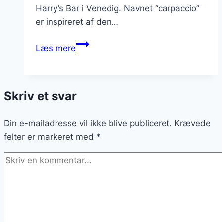
Harry’s Bar i Venedig. Navnet “carpaccio”
er inspireret af den…
Carpaccio
Læs mere
med
hvidløg
og
Skriv et svar
citronsaft
Din e-mailadresse vil ikke blive publiceret.
Krævede
felter er markeret med
*