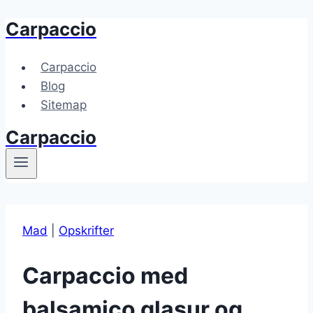
Carpaccio
Fortsæt
til
indhold
Carpaccio
Blog
Sitemap
Carpaccio
Mad
|
Opskrifter
Carpaccio med
balsamico glasur og