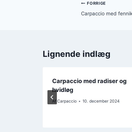
Indlægsnavi
FORRIGE
Carpaccio med fennike
Lignende indlæg
 og
Carpaccio med radiser og
hvidløg
r 2024
Af
Carpaccio
10. december 2024