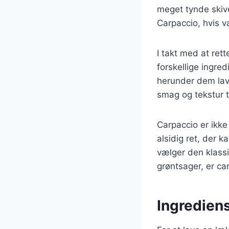
meget tynde skive
Carpaccio, hvis v
I takt med at re
forskellige ingred
herunder dem lave
smag og tekstur ti
Carpaccio er ikke
alsidig ret, der 
vælger den klass
grøntsager, er car
Ingrediens