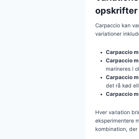
opskrifter
Carpaccio kan var
variationer inklud
Carpaccio m
Carpaccio 
marineres i o
Carpaccio m
det rå kød ell
Carpaccio me
Hver variation bri
eksperimentere me
kombination, der 