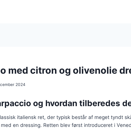
o med citron og olivenolie d
ecember 2024
arpaccio og hvordan tilberedes d
assisk italiensk ret, der typisk består af meget tyndt skå
s med en dressing. Retten blev først introduceret i Vened