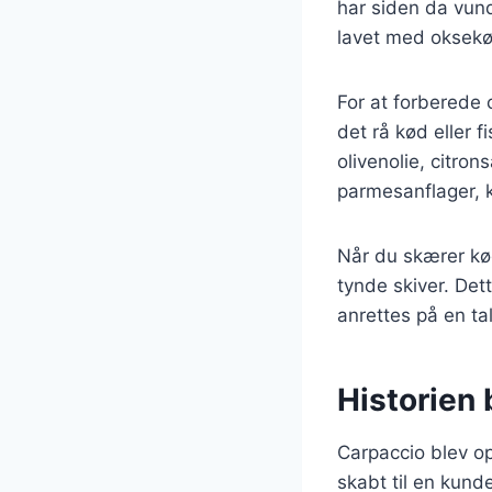
har siden da vund
lavet med oksekø
For at forberede 
det rå kød eller f
olivenolie, citron
parmesanflager, ka
Når du skærer kød
tynde skiver. Dett
anrettes på en ta
Historien 
Carpaccio blev op
skabt til en kund