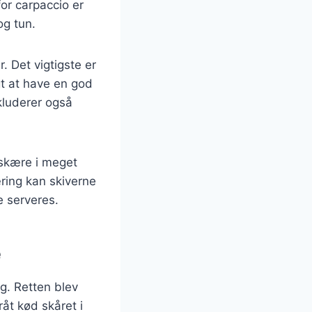
or carpaccio er
og tun.
 Det vigtigste er
igt at have en god
nkluderer også
 skære i meget
kæring kan skiverne
e serveres.
e
ig. Retten blev
råt kød skåret i