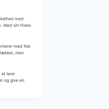
enkelhed med
. Med sin friske
nterer med fisk
n lækker, men
 at lave
er og give en