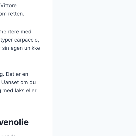
Vittore
om retten.
rimentere med
 typer carpaccio,
 sin egen unikke
g. Det er en
v. Uanset om du
 med laks eller
ivenolie