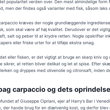
et popularitet verden over. Den mest almindelige form f
d, men der findes også varianter med fisk, såsom laks 
carpaccio kræves der nogle grundlæggende ingredienser.
isk, som skal være af høj kvalitet. Derudover er det vigt
saft, salt og peber til at krydre retten. Nogle opskrifter i
pers eller friske urter for at tilføje ekstra smag.
et eller fisken, er det vigtigt at bruge en skarp kniv og
e sikrer, at retten bliver delikat og let at spise. Efter s
llerken og dryppes med olivenolie og citronsaft, inden d
bag carpaccio og dets oprindels
fundet af Giuseppe Cipriani, ejer af Harry’s Bar i Vened
e, der havde brug for en diætvenlig kost, og derfor blev 