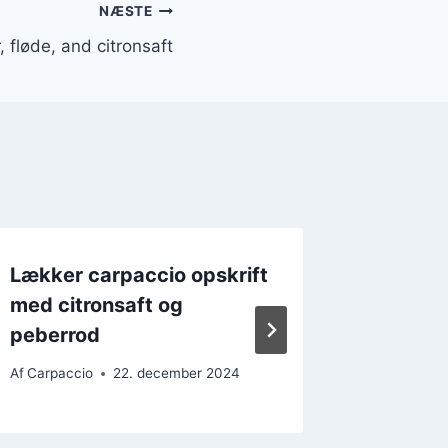
NÆSTE
fløde, and citronsaft
Lækker carpaccio opskrift
Carpacc
med citronsaft og
for eks
peberrod
Af
Carpacc
Af
Carpaccio
22. december 2024