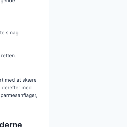
ølgende
ste smag.
 retten.
tart med at skære
p derefter med
e parmesanflager,
oderne