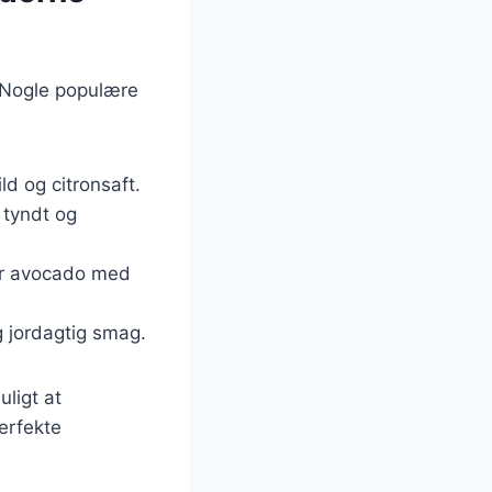
. Nogle populære
ld og citronsaft.
 tyndt og
er avocado med
og jordagtig smag.
uligt at
erfekte