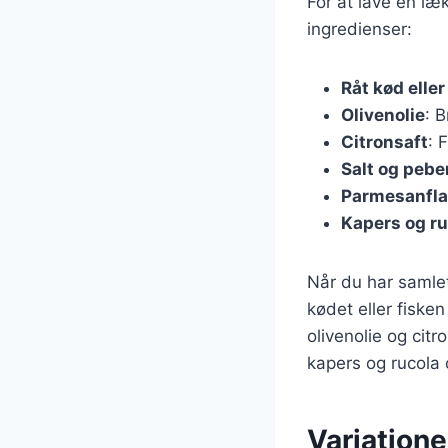
For at lave en læ
ingredienser:
Råt kød eller
Olivenolie
: 
Citronsaft
: 
Salt og pebe
Parmesanfla
Kapers og ru
Når du har samlet
kødet eller fiske
olivenolie og cit
kapers og rucola 
Variatione