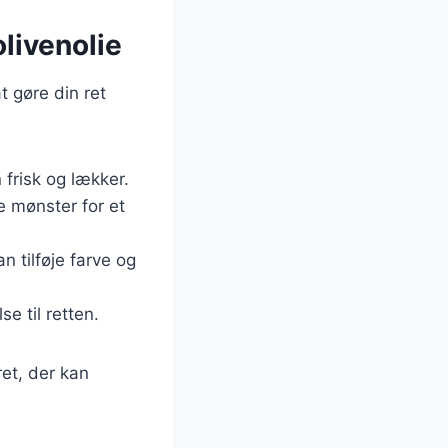
olivenolie
t gøre din ret
 frisk og lækker.
de mønster for et
n tilføje farve og
se til retten.
ret, der kan