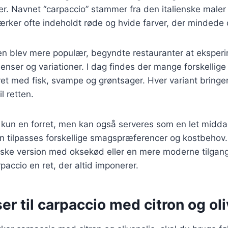
r. Navnet “carpaccio” stammer fra den italienske maler 
ærker ofte indeholdt røde og hvide farver, der mindede 
tten blev mere populær, begyndte restauranter at ekspe
ienser og variationer. I dag findes der mange forskellige
t med fisk, svampe og grøntsager. Hver variant bringer
l retten.
 kun en forret, men kan også serveres som en let midda
kan tilpasses forskellige smagspræferencer og kostbeho
iske version med oksekød eller en mere moderne tilgang
paccio en ret, der altid imponerer.
er til carpaccio med citron og ol