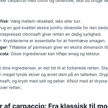
kker carpaccio med citron og olivenolie, skal du bruge f
 fisk
: Vælg mellem oksekød, laks eller tun.
Brug en god kvalitet ekstra jomfru olivenolie for den bed
Friskpresset citronsaft giver retten en dejlig syrlighed.
r
: Krydderierne er essentielle for at fremhæve smagen.
ger
: Tilføjelse af parmesan giver en ekstra dimension til
cola
: Disse ingredienser kan tilføje smag og tekstur.
 dine ingredienser, er det tid til at forberede retten. S
n i meget tynde skiver og anret dem på en tallerken. Dry
ronsaft, og krydr med salt og peber. Afslut med at dryss
over retten.
r af carpaccio: Fra klassisk til m