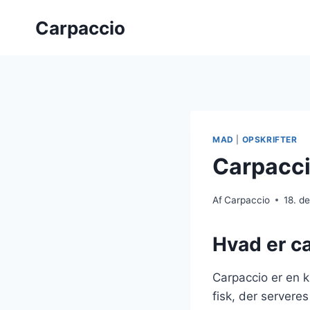
Fortsæt
Carpaccio
til
indhold
MAD
|
OPSKRIFTER
Carpacci
Af
Carpaccio
18. d
Hvad er c
Carpaccio er en kl
fisk, der servere