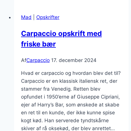
til
festlige
Mad
|
Opskrifter
lejligheder
Carpaccio opskrift med
friske bær
Af
Carpaccio
17. december 2024
Hvad er carpaccio og hvordan blev det til?
Carpaccio er en klassisk italiensk ret, der
stammer fra Venedig. Retten blev
opfundet i 1950’erne af Giuseppe Cipriani,
ejer af Harry’s Bar, som ønskede at skabe
en ret til en kunde, der ikke kunne spise
kogt kød. Han serverede tyndtskårne
skiver af rå oksekød, der blev anrettet…