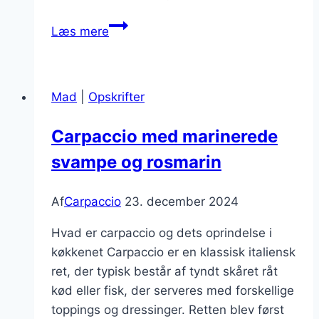
Carpaccio
Læs mere
opskrift
med
friske
Mad
|
Opskrifter
bær
Carpaccio med marinerede
svampe og rosmarin
Af
Carpaccio
23. december 2024
Hvad er carpaccio og dets oprindelse i
køkkenet Carpaccio er en klassisk italiensk
ret, der typisk består af tyndt skåret råt
kød eller fisk, der serveres med forskellige
toppings og dressinger. Retten blev først