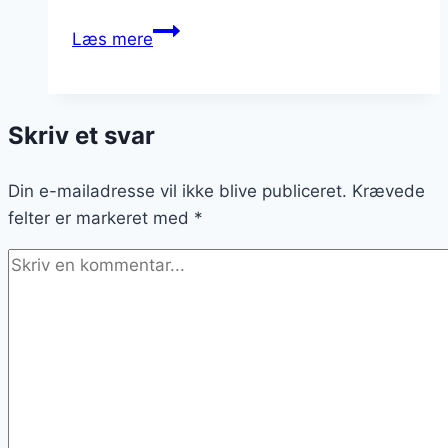
Carpaccio
Læs mere
med
laks
og
Skriv et svar
rucola
for
Din e-mailadresse vil ikke blive publiceret.
en
Krævede
felter er markeret med
lækker
*
forret