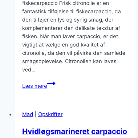
fiskecarpaccio Frisk citronolie er en
fantastisk tilføjelse til fiskecarpaccio, da
den tilføjer en lys og syrlig smag, der
komplementerer den delikate tekstur af
fisken. Når man laver carpaccio, er det
vigtigt at vælge en god kvalitet af
citronolie, da den vil påvirke den samlede
smagsoplevelse. Citronolien kan laves
ved…
Frisk
Læs mere
citronolie
på
carpaccio
Mad
|
Opskrifter
med
fisk
Hvidløgsmarineret carpaccio