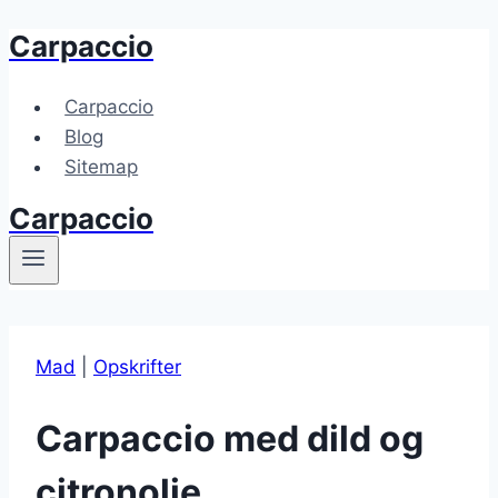
Carpaccio
Fortsæt
til
indhold
Carpaccio
Blog
Sitemap
Carpaccio
Mad
|
Opskrifter
Carpaccio med dild og
citronolie