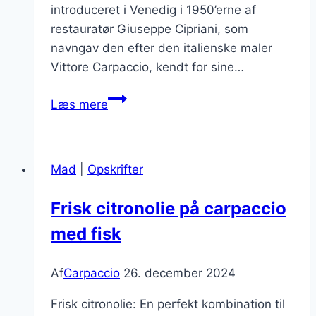
introduceret i Venedig i 1950’erne af
restauratør Giuseppe Cipriani, som
navngav den efter den italienske maler
Vittore Carpaccio, kendt for sine…
Carpaccio
Læs mere
med
marinerede
svampe
Mad
|
Opskrifter
og
rosmarin
Frisk citronolie på carpaccio
med fisk
Af
Carpaccio
26. december 2024
Frisk citronolie: En perfekt kombination til