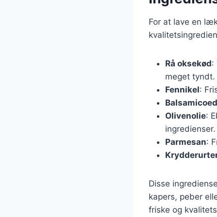
For at lave en læ
kvalitetsingredie
Rå oksekød
:
meget tyndt.
Fennikel
: Fr
Balsamicoed
Olivenolie
: 
ingredienser.
Parmesan
: 
Krydderurte
Disse ingrediense
kapers, peber elle
friske og kvalitet