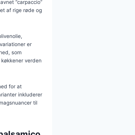
Navnet “carpaccio”
et af rige røde og
livenolie,
variationer er
ghed, som
ge køkkener verden
hed for at
ianter inkluderer
magsnuancer til
 balsamico