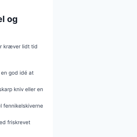
el og
 kræver lidt tid
 en god idé at
karp kniv eller en
l fennikelskiverne
ed friskrevet