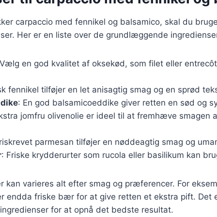
kker carpaccio med fennikel og balsamico, skal du bruge
nser. Her er en liste over de grundlæggende ingrediense
 Vælg en god kvalitet af oksekød, som filet eller entrecôt
isk fennikel tilføjer en let anisagtig smag og en sprød teks
dike
: En god balsamicoeddike giver retten en sød og sy
Ekstra jomfru olivenolie er ideel til at fremhæve smagen 
Friskrevet parmesan tilføjer en nøddeagtig smag og uma
r
: Friske krydderurter som rucola eller basilikum kan br
r kan varieres alt efter smag og præferencer. For eksemp
r endda friske bær for at give retten et ekstra pift. Det 
singredienser for at opnå det bedste resultat.