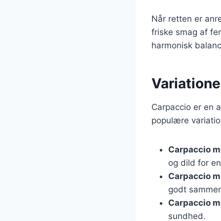
Når retten er anr
friske smag af f
harmonisk balance
Variatione
Carpaccio er en a
populære variatio
Carpaccio m
og dild for e
Carpaccio 
godt sammen 
Carpaccio m
sundhed.