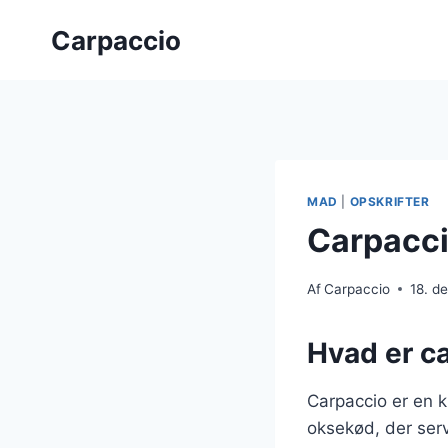
Fortsæt
Carpaccio
til
indhold
MAD
|
OPSKRIFTER
Carpacci
Af
Carpaccio
18. d
Hvad er ca
Carpaccio er en kl
oksekød, der serv