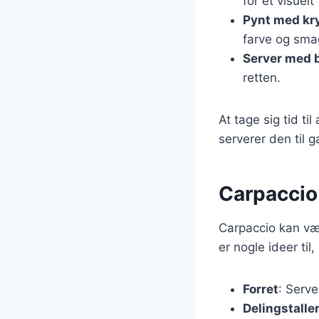
for et visuel
Pynt med kr
farve og sma
Server med 
retten.
At tage sig tid t
serverer den til 
Carpaccio
Carpaccio kan væ
er nogle ideer ti
Forret
: Serve
Delingstalle