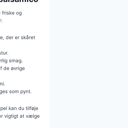
 friske og
r:
e, der er skåret
tur.
rlig smag.
af de øvrige
mi.
uges som pynt.
el kan du tilføje
er vigtigt at vælge