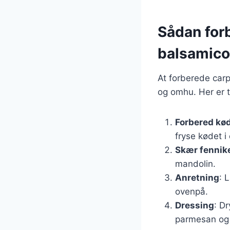
Sådan for
balsamico
At forberede carp
og omhu. Her er tr
Forbered kø
fryse kødet i
Skær fennik
mandolin.
Anretning
: 
ovenpå.
Dressing
: D
parmesan og 