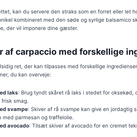
ettet, kan du servere den straks som en forret eller let 
ennikel kombineret med den søde og syrlige balsamico s
, der vil imponere dine gæster.
r af carpaccio med forskellige i
lsidig ret, der kan tilpasses med forskellige ingredienser
ner, du kan overveje:
ed laks
: Brug tyndt skåret rå laks i stedet for oksekød, og
n frisk smag.
med svampe
: Skiver af rå svampe kan give en jordagtig
med parmesan og trøffelolie.
ed avocado
: Tilsæt skiver af avocado for en cremet tek