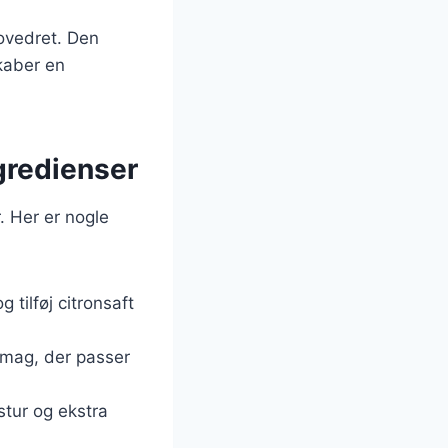
hovedret. Den
kaber en
ngredienser
. Her er nogle
 tilføj citronsaft
 smag, der passer
stur og ekstra