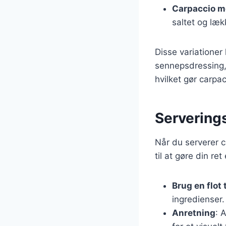
Carpaccio m
saltet og læ
Disse variatione
sennepsdressing, 
hvilket gør carpac
Servering
Når du serverer c
til at gøre din r
Brug en flot 
ingredienser.
Anretning
: 