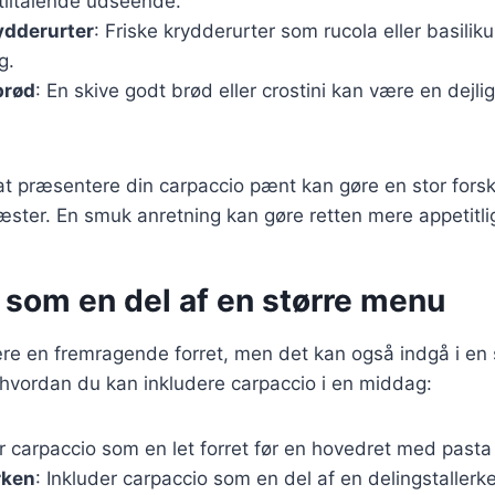
t tiltalende udseende.
ydderurter
: Friske krydderurter som rucola eller basiliku
g.
brød
: En skive godt brød eller crostini kan være en dejlig t
il at præsentere din carpaccio pænt kan gøre en stor forsk
gæster. En smuk anretning kan gøre retten mere appetitl
 som en del af en større menu
re en fremragende forret, men det kan også indgå i en 
l, hvordan du kan inkludere carpaccio i en middag:
r carpaccio som en let forret før en hovedret med pasta e
rken
: Inkluder carpaccio som en del af en delingstaller