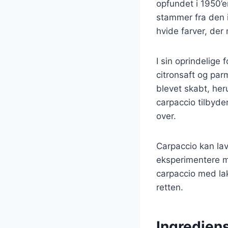
opfundet i 1950’e
stammer fra den i
hvide farver, der
I sin oprindelige
citronsaft og par
blevet skabt, he
carpaccio tilbyde
over.
Carpaccio kan lav
eksperimentere m
carpaccio med lak
retten.
Ingrediens