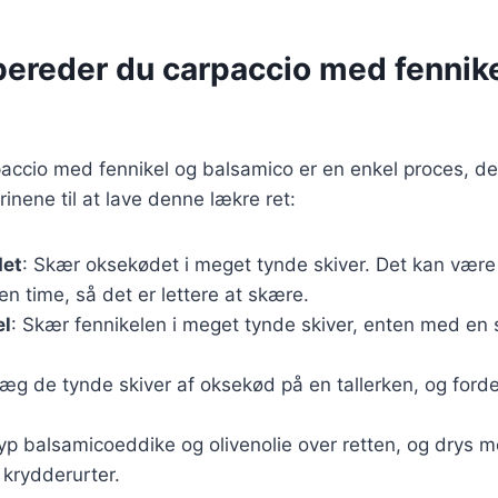
bereder du carpaccio med fennik
accio med fennikel og balsamico er en enkel proces, der
inene til at lave denne lækre ret:
det
: Skær oksekødet i meget tynde skiver. Det kan være
 en time, så det er lettere at skære.
el
: Skær fennikelen i meget tynde skiver, enten med en s
Læg de tynde skiver af oksekød på en tallerken, og forde
ryp balsamicoeddike og olivenolie over retten, og drys m
krydderurter.