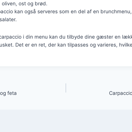
 oliven, ost og brød.
paccio kan også serveres som en del af en brunchmen
salater.
carpaccio i din menu kan du tilbyde dine gæster en læk
husket. Det er en ret, der kan tilpasses og varieres, hvilke
gation
og feta
Carpaccio 