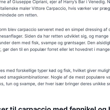
rne af Giuseppe Cipriani, ejer af Harry’s Bar i Venedig. 
talienske maler Vittore Carpaccio, hvis værker var præg
 mindede om retten.
 form blev carpaccio serveret med en simpel dressing af o
mesanflager. Siden da har retten udviklet sig, og mange 
runder dem med fisk, svampe og grøntsager. Den alsidi
r, gør den til en populær forret eller let hovedret i man
es med forskellige typer kød og fisk, hvilket giver mulig
ed smagskombinationer. Nogle af de mest populære var
s, tun og svampe, der hver især bringer deres unikke s
er til carpaccio med fennikel og