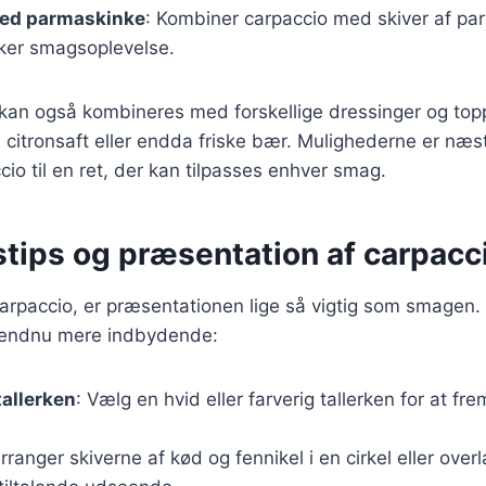
ed parmaskinke
: Kombiner carpaccio med skiver af pa
kker smagsoplevelse.
r kan også kombineres med forskellige dressinger og to
citronsaft eller endda friske bær. Mulighederne er næs
cio til en ret, der kan tilpasses enhver smag.
stips og præsentation af carpacc
arpaccio, er præsentationen lige så vigtig som smagen. 
et endnu mere indbydende:
tallerken
: Vælg en hvid eller farverig tallerken for at f
Arranger skiverne af kød og fennikel i en cirkel eller ov