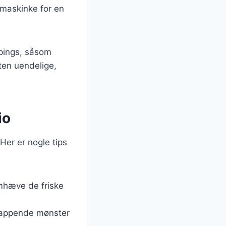
rmaskinke for en
ppings, såsom
ten uendelige,
io
Her er nogle tips
remhæve de friske
erlappende mønster