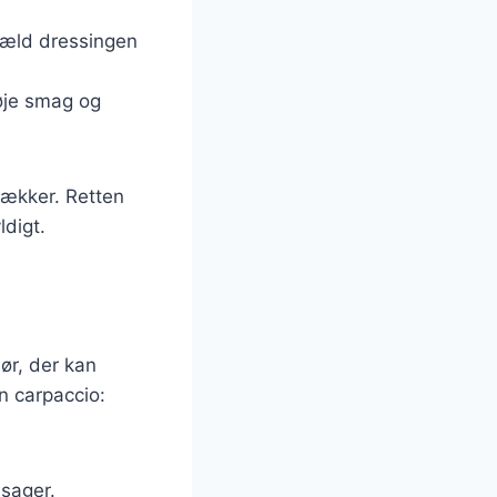
. Hæld dressingen
føje smag og
 lækker. Retten
ldigt.
ør, der kan
n carpaccio:
dsager.