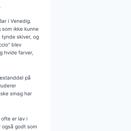
e
Bar i Venedig.
og som ikke kunne
 tynde skiver, og
ccio” blev
g hvide farver,
bestanddel på
kluderer
riske smag har
fte er lav i
er også godt som