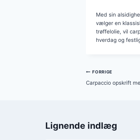
Med sin alsidighe
vælger en klassi
trøffelolie, vil c
hverdag og festli
Indlægsnavi
FORRIGE
Carpaccio opskrift me
Lignende indlæg