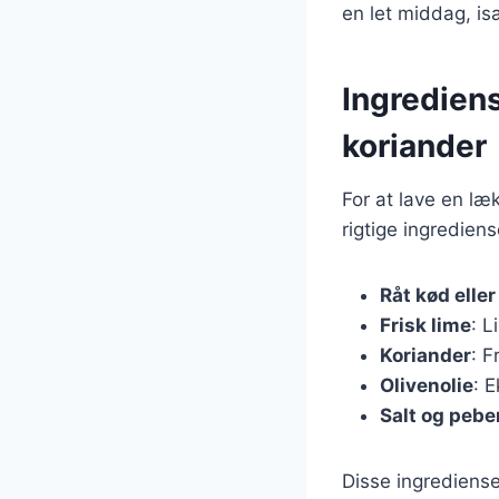
en let middag, is
Ingrediens
koriander
For at lave en læ
rigtige ingredien
Råt kød eller
Frisk lime
: L
Koriander
: F
Olivenolie
: E
Salt og pebe
Disse ingrediense