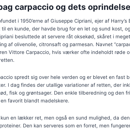
bag carpaccio og dets oprindels
fundet i 1950’erne af Giuseppe Cipriani, ejer af Harry’s 
 til en kunde, der havde brug for en let og sund kost, 
ipriani besluttede at servere råt oksekød, skåret i meget
sing af olivenolie, citronsaft og parmesan. Navnet “carpa
eren Vittore Carpaccio, hvis værker ofte indeholdt røde o
etten.
accio spredt sig over hele verden og er blevet en fast 
. I dag findes der utallige variationer af retten, der in
 kød, fisk og grøntsager. Den enkle tilberedning og den f
l en favorit blandt madelskere.
 kun en lækker ret, men også en sund mulighed, da den o
å proteiner. Den kan serveres som en forret, men funger