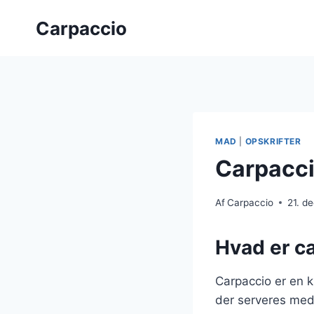
Fortsæt
Carpaccio
til
indhold
MAD
|
OPSKRIFTER
Carpacci
Af
Carpaccio
21. d
Hvad er c
Carpaccio er en kl
der serveres med 