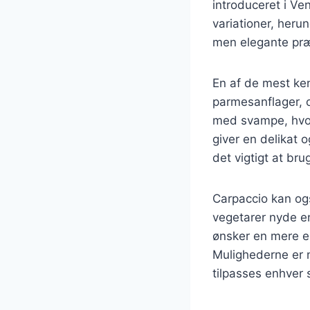
introduceret i Ve
variationer, heru
men elegante præs
En af de mest ken
parmesanflager, o
med svampe, hvor
giver en delikat 
det vigtigt at br
Carpaccio kan ogs
vegetarer nyde e
ønsker en mere ek
Mulighederne er n
tilpasses enhver