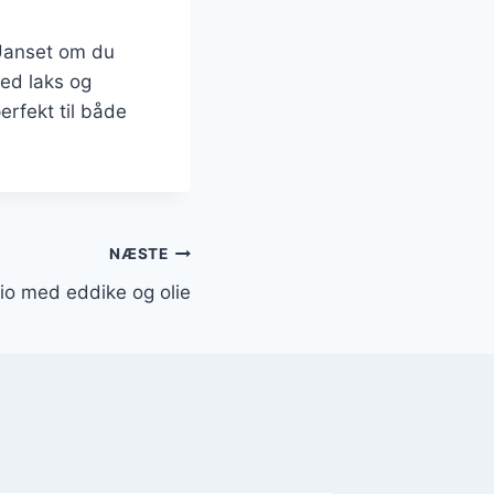
 Uanset om du
med laks og
perfekt til både
NÆSTE
cio med eddike og olie