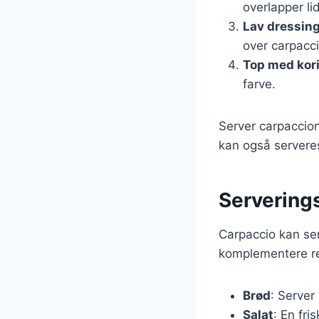
overlapper lid
Lav dressin
over carpacc
Top med kor
farve.
Server carpaccion 
kan også serveres
Serverings
Carpaccio kan ser
komplementere ret
Brød
: Server
Salat
: En fri