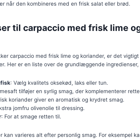
ær når den kombineres med en frisk salat eller brød.
er til carpaccio med frisk lime o
kker carpaccio med frisk lime og koriander, er det vigtig
ser. Her er en liste over de grundlæggende ingredienser,
 fisk
: Vælg kvalitets oksekød, laks eller tun.
imesaft tilføjer en syrlig smag, der komplementerer rette
risk koriander giver en aromatisk og krydret smag.
kstra jomfru olivenolie til dressing.
r
: For at smage retten til.
r kan varieres alt efter personlig smag. For eksempel kan