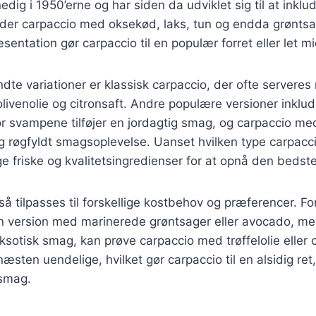
nedig i 1950’erne og har siden da udviklet sig til at ink
nder carpaccio med oksekød, laks, tun og endda grøntsa
entation gør carpaccio til en populær forret eller let m
dte variationer er klassisk carpaccio, der ofte servere
livenolie og citronsaft. Andre populære versioner inklu
 svampene tilføjer en jordagtig smag, og carpaccio med
og røgfyldt smagsoplevelse. Uanset hvilken type carpacc
uge friske og kvalitetsingredienser for at opnå den beds
å tilpasses til forskellige kostbehov og præferencer. F
n version med marinerede grøntsager eller avocado, m
sotisk smag, kan prøve carpaccio med trøffelolie eller ch
æsten uendelige, hvilket gør carpaccio til en alsidig ret
 smag.