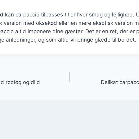
d kan carpaccio tilpasses til enhver smag og lejlighed.
sk version med oksekød eller en mere eksotisk version 
arpaccio altid imponere dine gæster. Det er en ret, der er 
ge anledninger, og som altid vil bringe glæde til bordet.
gation
d rødløg og dild
Delikat carpac