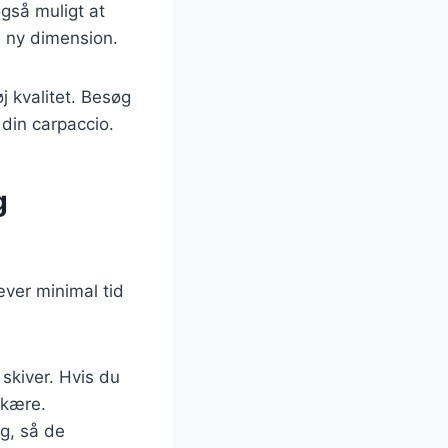
også muligt at
n ny dimension.
øj kvalitet. Besøg
 din carpaccio.
g
æver minimal tid
 skiver. Hvis du
skære.
ag, så de