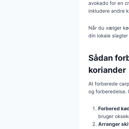
avokado for en cr
inkludere andre k
Når du vælger kød 
din lokale slagter
Sådan for
koriander
At forberede carp
og forberedelse. H
Forbered kød
bruger oksekø
Arranger sk