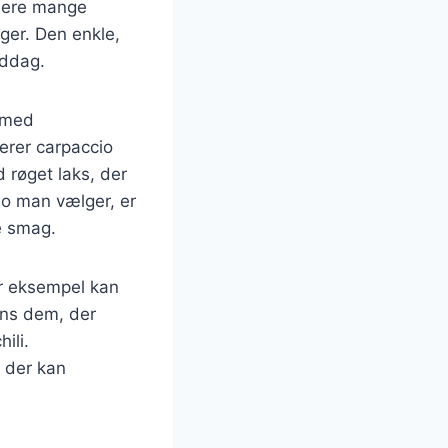
ludere mange
ger. Den enkle,
iddag.
s med
derer carpaccio
 røget laks, der
io man vælger, er
te smag.
or eksempel kan
ens dem, der
ili.
, der kan