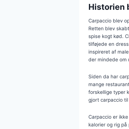
Historien 
Carpaccio blev op
Retten blev skabt
spise kogt kød. C
tilføjede en dres
inspireret af mal
der mindede om r
Siden da har carp
mange restauranter
forskellige typer
gjort carpaccio ti
Carpaccio er ikke
kalorier og rig p