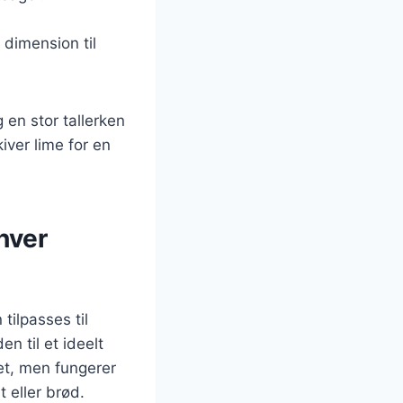
 dimension til
 en stor tallerken
iver lime for en
hver
tilpasses til
en til et ideelt
et, men fungerer
 eller brød.