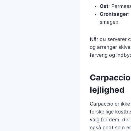
Ost
: Parmesan
Grøntsager
:
smagen.
Når du serverer c
og arranger skiver
farverig og indb
Carpaccio 
lejlighed
Carpaccio er ikke
forskellige kostbeh
valg for dem, der
også godt som en 