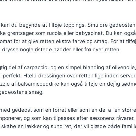
, kan du begynde at tilføje toppings. Smuldre gedeoste
riske grøntsager som rucola eller babyspinat. Du kan også
omat for at give retten ekstra farve og smag. For at tilfø
drysse nogle ristede nødder eller frø over retten.
tig del af carpaccio, og en simpel blanding af olivenolie, 
 perfekt. Hæld dressingen over retten lige inden server
izzle af balsamicoeddike kan også tilføje en dejlig sødm
gedeostens smag.
med gedeost som en forret eller som en del af en størr
 imponerer, og som kan tilpasses efter sæsonens råvarer.
u skabe en lækker og sund ret, der vil glæde både famili