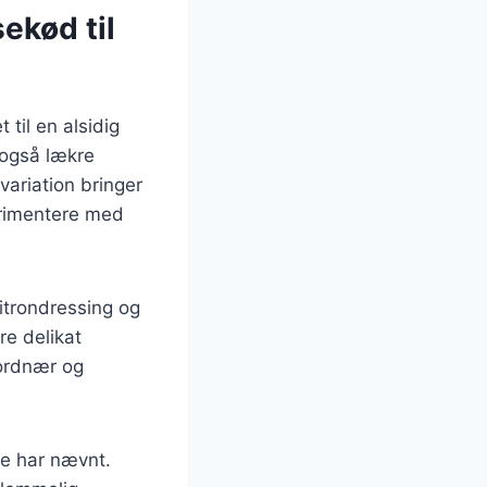
sekød til
 til en alsidig
 også lækre
ariation bringer
perimentere med
itrondressing og
re delikat
ordnær og
e har nævnt.