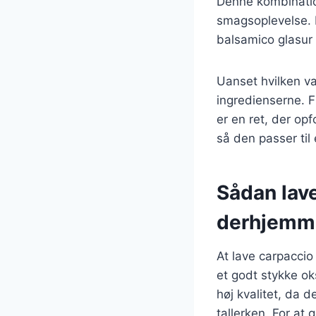
Denne kombinatio
smagsoplevelse. M
balsamico glasur 
Uanset hvilken va
ingredienserne. F
er en ret, der opf
så den passer ti
Sådan lav
derhjemm
At lave carpacci
et godt stykke oks
høj kvalitet, da 
tallerken. For at