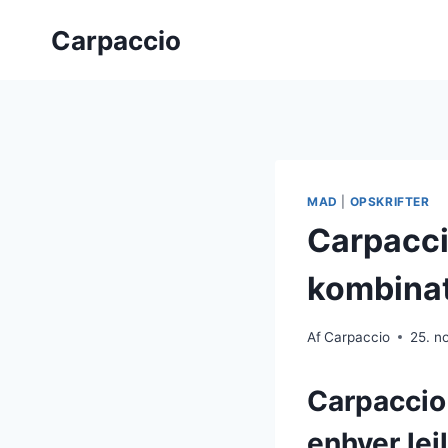
Fortsæt
Carpaccio
til
indhold
MAD
|
OPSKRIFTER
Carpacci
kombina
Af
Carpaccio
25. n
Carpaccio 
enhver lej