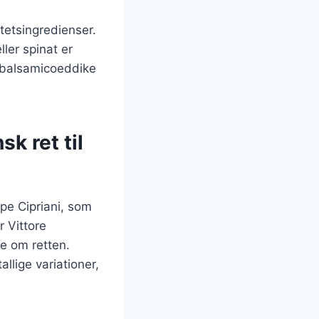
tetsingredienser.
ler spinat er
g balsamicoeddike
sk ret til
ppe Cipriani, som
r Vittore
e om retten.
llige variationer,