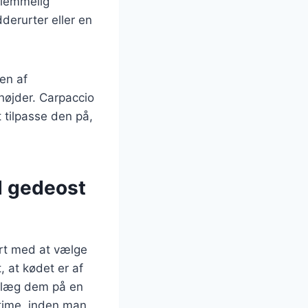
glemmelig
derurter eller en
ten af
 højder. Carpaccio
t tilpasse den på,
d gedeost
art med at vælge
, at kødet er af
g læg dem på en
 time, inden man