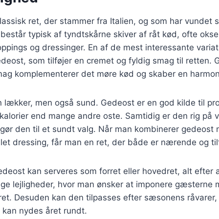
lassisk ret, der stammer fra Italien, og som har vundet s
består typisk af tyndtskårne skiver af råt kød, ofte oks
oppings og dressinger. En af de mest interessante variat
eost, som tilføjer en cremet og fyldig smag til retten.
smag komplementerer det møre kød og skaber en harmon
n lækker, men også sund. Gedeost er en god kilde til pr
kalorier end mange andre oste. Samtidig er den rig på 
t gør den til et sundt valg. Når man kombinerer gedeost 
let dressing, får man en ret, der både er nærende og til
eost kan serveres som forret eller hovedret, alt efter
stlige lejligheder, hvor man ønsker at imponere gæsterne
t. Desuden kan den tilpasses efter sæsonens råvarer, hv
r kan nydes året rundt.