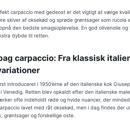
rfekt carpaccio med gedeost er det vigtigt at vælge kvali
re skiver af oksekød og sprøde grøntsager som rucola el
at opnå den bedste smagsoplevelse. En god olivenolie o
kstra dybde til retten.
bag carpaccio: Fra klassisk italien
ariationer
rst introduceret i 1950’erne af den italienske kok Giuse
 i Venedig. Retten blev opkaldt efter den italienske male
ærker ofte indeholdt røde og hvide nuancer, der minded
carpaccio lavet med råt oksekød, men i dag findes der uta
k, grøntsager og forskellige oste.