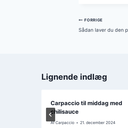
Indlægsnavi
FORRIGE
Sådan laver du den p
Lignende indlæg
nikel
Carpaccio til middag med
r
chilisauce
r 2024
Af
Carpaccio
21. december 2024