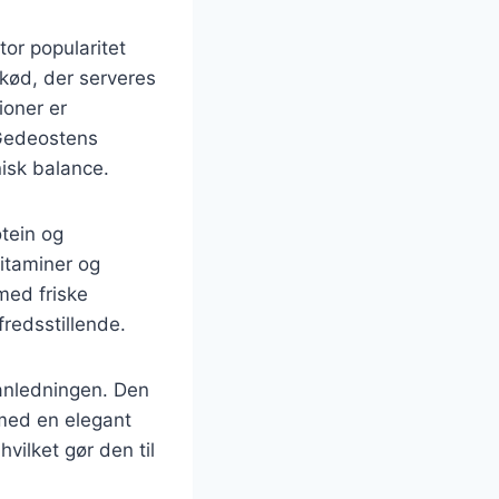
tor popularitet
ekød, der serveres
ioner er
 Gedeostens
isk balance.
otein og
vitaminer og
med friske
fredsstillende.
 anledningen. Den
 med en elegant
ilket gør den til