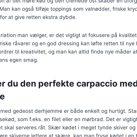
n af det møre kød og den cremede ost skaber en ufor
an kan også tilføje toppings som valnødder, friske kryd
for at give retten ekstra dybde.
riation man vælger, er det vigtigt at fokusere på kvalite
riske råvarer og en god dressing kan løfte retten til nye
ordrer til kreativitet, og man kan altid finde nye måder a
l ens egen smag.
er du den perfekte carpaccio me
e
o med gedeost derhjemme er både enkelt og hurtigt. St
ekød, som f.eks. en filet eller en mørbrad. Det er vigtigt
det skal serveres råt. Skær kødet i meget tynde skiver o
 gøre skiverne lettere at skære, kan man fryse kødet i en