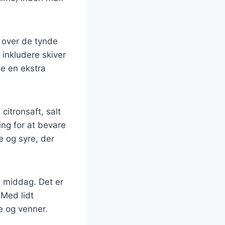
n over de tynde
 inkludere skiver
je en ekstra
citronsaft, salt
ing for at bevare
e og syre, der
e middag. Det er
 Med lidt
e og venner.