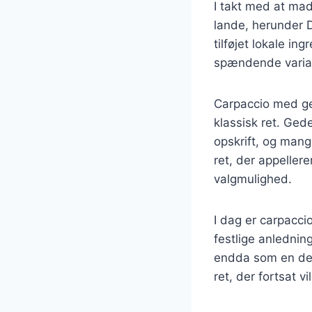
I takt med at mad
lande, herunder D
tilføjet lokale i
spændende variat
Carpaccio med ge
klassisk ret. Ged
opskrift, og mang
ret, der appellere
valgmulighed.
I dag er carpacc
festlige anlednin
endda som en del 
ret, der fortsat v