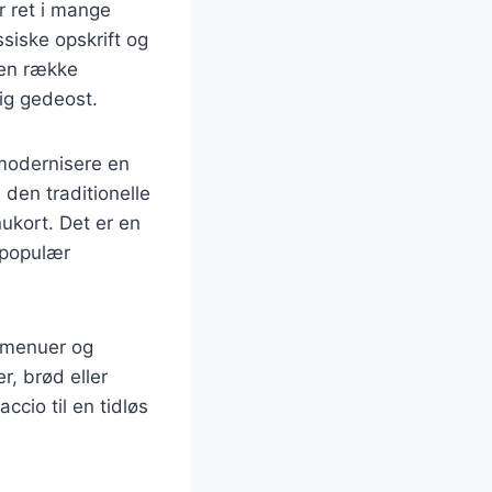
r ret i mange
siske opskrift og
 en række
ig gedeost.
modernisere en
 den traditionelle
ukort. Det er en
n populær
gsmenuer og
r, brød eller
cio til en tidløs