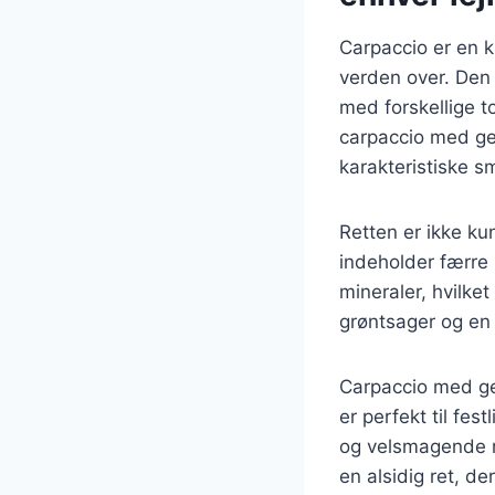
Carpaccio er en k
verden over. Den 
med forskellige t
carpaccio med ged
karakteristiske 
Retten er ikke ku
indeholder færre 
mineraler, hvilke
grøntsager og en 
Carpaccio med ged
er perfekt til fe
og velsmagende re
en alsidig ret, de