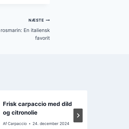
NÆSTE
rosmarin: En italiensk
favorit
Frisk carpaccio med dild
Avocado 
og citronolie
lækker
Af
Carpaccio
24. december 2024
Af
Carpacc