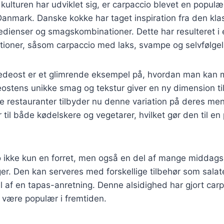
kulturen har udviklet sig, er carpaccio blevet en populæ
anmark. Danske kokke har taget inspiration fra den klas
ngredienser og smagskombinationer. Dette har resulteret i
ioner, såsom carpaccio med laks, svampe og selvfølgel
deost er et glimrende eksempel på, hvordan man kan 
eostens unikke smag og tekstur giver en ny dimension til
e restauranter tilbyder nu denne variation på deres men
r til både kødelskere og vegetarer, hvilket gør den til e
io ikke kun en forret, men også en del af mange midda
ger. Den kan serveres med forskellige tilbehør som salate
af en tapas-anretning. Denne alsidighed har gjort carpac
il være populær i fremtiden.