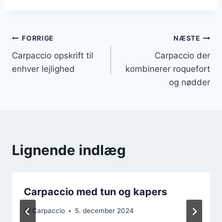
Indlægsnavigation
FORRIGE
NÆSTE
Carpaccio opskrift til
Carpaccio der
enhver lejlighed
kombinerer roquefort
og nødder
Lignende indlæg
Carpaccio med tun og kapers
Af
Carpaccio
5. december 2024