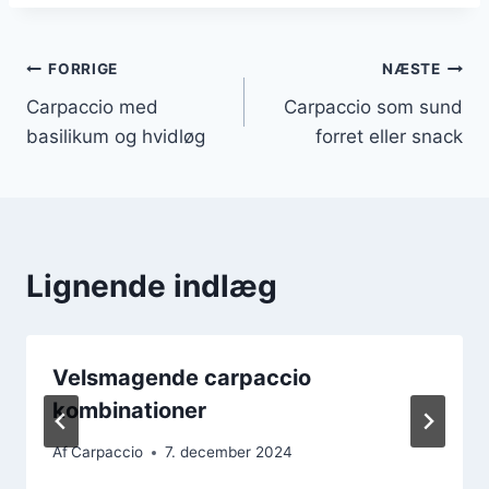
Indlægsnavigation
FORRIGE
NÆSTE
Carpaccio med
Carpaccio som sund
basilikum og hvidløg
forret eller snack
Lignende indlæg
Velsmagende carpaccio
kombinationer
Af
Carpaccio
7. december 2024