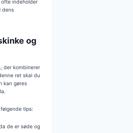
 ofte indeholder
il dens
skinke og
n, der kombinerer
denne ret skal du
n kan gøres
la.
følgende tips:
 da de er søde og