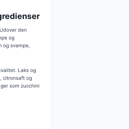
ngredienser
. Udover den
ampe og
un og svampe,
kvalitet. Laks og
 citronsaft og
ager som zucchini