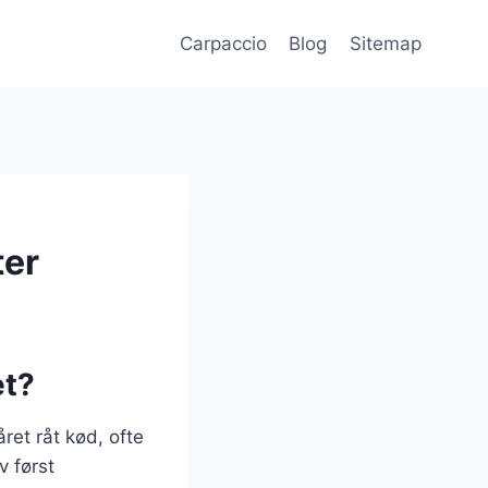
Carpaccio
Blog
Sitemap
ter
et?
året råt kød, ofte
v først