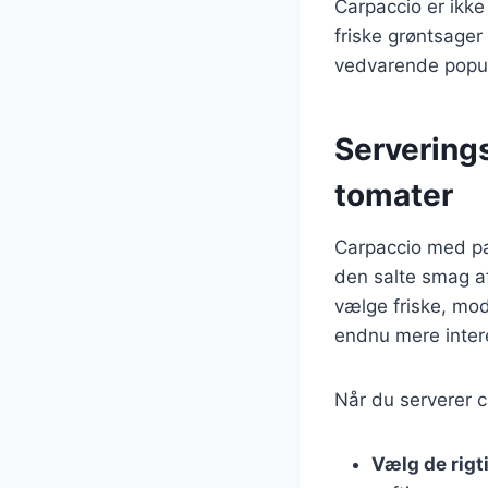
Carpaccio er ikk
friske grøntsager 
vedvarende popul
Servering
tomater
Carpaccio med pa
den salte smag a
vælge friske, mo
endnu mere interes
Når du serverer 
Vælg de rigt