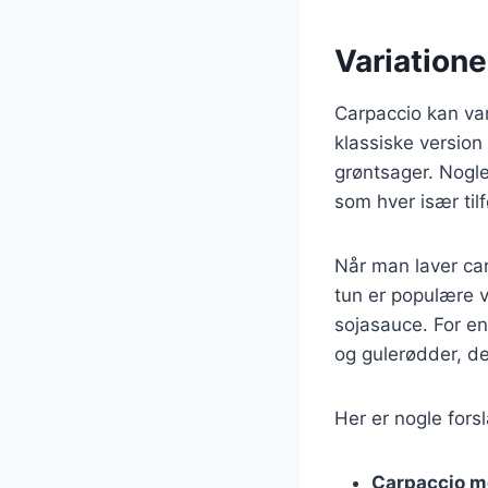
Variatione
Carpaccio kan var
klassiske versio
grøntsager. Nogle
som hver især til
Når man laver carp
tun er populære 
sojasauce. For e
og gulerødder, de
Her er nogle forsl
Carpaccio m