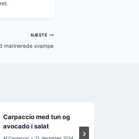
ret.
NÆSTE
ed marinerede svampe
Carpaccio med tun og
Carpac
avocado i salat
som sm
Af
Carpaccio
21. december 2024
Af
Carpacc