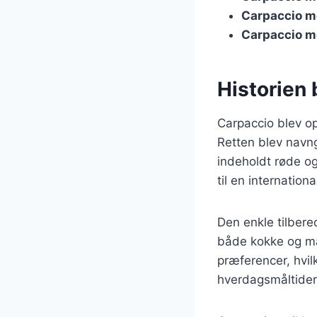
Carpaccio 
Carpaccio m
Historien 
Carpaccio blev op
Retten blev navng
indeholdt røde og
til en internation
Den enkle tilbere
både kokke og ma
præferencer, hvilk
hverdagsmåltider