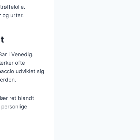
øffelolie.
 og urter.
t
Bar i Venedig.
værker ofte
accio udviklet sig
verden.
lær ret blandt
 personlige