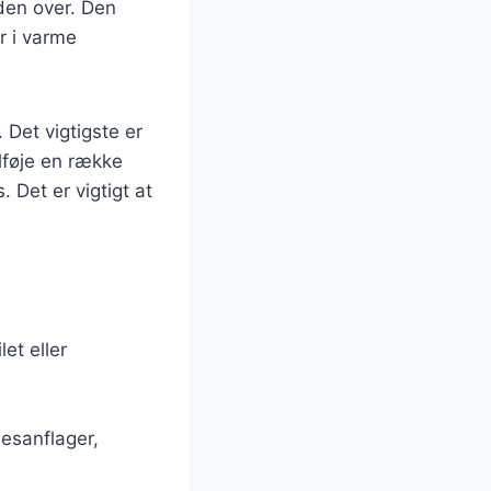
rden over. Den
ær i varme
Det vigtigste er
ilføje en række
 Det er vigtigt at
let eller
mesanflager,