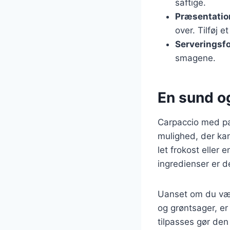
saftige.
Præsentatio
over. Tilføj 
Serveringsf
smagene.
En sund og
Carpaccio med pa
mulighed, der kan
let frokost eller
ingredienser er d
Uanset om du væl
og grøntsager, er 
tilpasses gør den