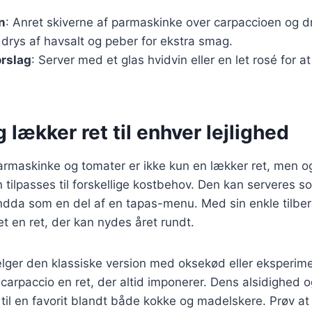
n
: Anret skiverne af parmaskinke over carpaccioen og 
et drys af havsalt og peber for ekstra smag.
orslag
: Server med et glas hvidvin eller en let rosé for
 lækker ret til enhver lejlighed
rmaskinke og tomater er ikke kun en lækker ret, men 
 tilpasses til forskellige kostbehov. Den kan serveres so
 endda som en del af en tapas-menu. Med sin enkle tilber
et en ret, der kan nydes året rundt.
ger den klassiske version med oksekød eller eksperime
carpaccio en ret, der altid imponerer. Dens alsidighed og
 til en favorit blandt både kokke og madelskere. Prøv at