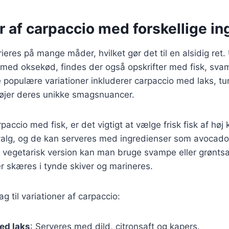
r af carpaccio med forskellige i
ieres på mange måder, hvilket gør det til en alsidig ret
n med oksekød, findes der også opskrifter med fisk, sv
 populære variationer inkluderer carpaccio med laks, t
føjer deres unikke smagsnuancer.
accio med fisk, er det vigtigt at vælge frisk fisk af høj 
valg, og de kan serveres med ingredienser som avocado,
n vegetarisk version kan man bruge svampe eller grønts
r skæres i tynde skiver og marineres.
ag til variationer af carpaccio:
ed laks
: Serveres med dild, citronsaft og kapers.