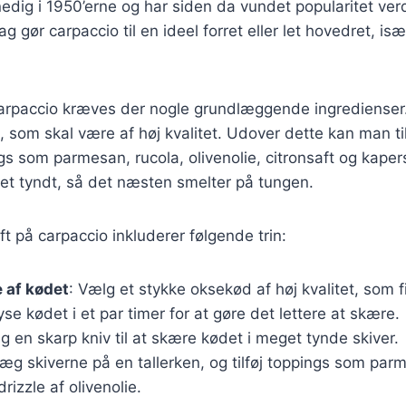
nedig i 1950’erne og har siden da vundet popularitet ve
ag gør carpaccio til en ideel forret eller let hovedret, is
carpaccio kræves der nogle grundlæggende ingredienser. 
t, som skal være af høj kvalitet. Udover dette kan man t
gs som parmesan, rucola, olivenolie, citronsaft og kapers.
t tyndt, så det næsten smelter på tungen.
ft på carpaccio inkluderer følgende trin:
 af kødet
: Vælg et stykke oksekød af høj kvalitet, som fi
yse kødet i et par timer for at gøre det lettere at skære.
ug en skarp kniv til at skære kødet i meget tynde skiver.
Læg skiverne på en tallerken, og tilføj toppings som par
rizzle af olivenolie.