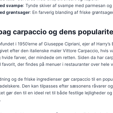
med svampe
: Tynde skiver af svampe med parmesan og tr
ed grøntsager
: En farverig blanding af friske grøntsager
bag carpaccio og dens popularite
fundet i 1950’erne af Giuseppe Cipriani, ejer af Harry’s 
ivet efter den italienske maler Vittore Carpaccio, hvis 
 hvide farver, der mindede om retten. Siden da har carp
al favorit, der findes på menuer i restauranter over hele 
dning og de friske ingredienser gør carpaccio til en popu
delskere. Den kan tilpasses efter sæsonens råvarer og
et gør den til en ideel ret til både festlige lejligheder og
.