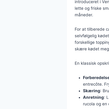
introduceret i Ve
lette og friske sm
måneder.
For at tilberede 
selvfølgelig køde
forskellige toppin
skære kødet mege
En klassisk opskri
Forberedelse
entrecôte. Fr
Skæring
: Br
Anretning
: 
rucola og en d