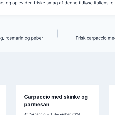
, og oplev den friske smag af denne tidløse italienske 
gation
g, rosmarin og peber
Frisk carpaccio m
Carpaccio med skinke og
parmesan
Af
Carpaccio
1. december 2024