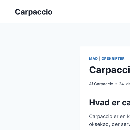
Fortsæt
Carpaccio
til
indhold
MAD
|
OPSKRIFTER
Carpacci
Af
Carpaccio
24. d
Hvad er c
Carpaccio er en kl
oksekød, der serv