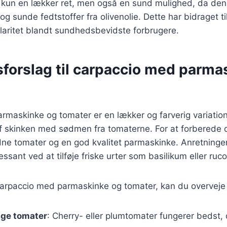
e kun en lækker ret, men også en sund mulighed, da den
og sunde fedtstoffer fra olivenolie. Dette har bidraget t
aritet blandt sundhedsbevidste forbrugere.
sforslag til carpaccio med parma
rmaskinke og tomater er en lækker og farverig variatio
f skinken med sødmen fra tomaterne. For at forberede 
dne tomater og en god kvalitet parmaskinke. Anretninge
sant ved at tilføje friske urter som basilikum eller ruco
carpaccio med parmaskinke og tomater, kan du overveje 
ige tomater
: Cherry- eller plumtomater fungerer bedst,