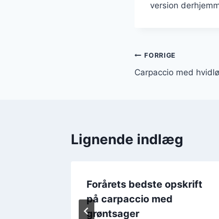
version derhjemme
Indlægsnavi
FORRIGE
Carpaccio med hvidlø
Lignende indlæg
 med
Forårets bedste opskrift
nflager
på carpaccio med
grøntsager
 2024