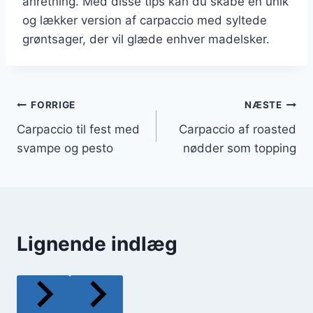
anretning. Med disse tips kan du skabe en unik
og lækker version af carpaccio med syltede
grøntsager, der vil glæde enhver madelsker.
Indlægsnavigation
FORRIGE
NÆSTE
Carpaccio til fest med
Carpaccio af roasted
svampe og pesto
nødder som topping
Lignende indlæg