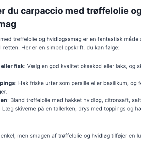
r du carpaccio med trøffelolie o
smag
 med trøffelolie og hvidløgssmag er en fantastisk måde a
l retten. Her er en simpel opskrift, du kan følge:
eller fisk
: Vælg en god kvalitet oksekød eller laks, og 
ppings
: Hak friske urter som persille eller basilikum, og 
er.
gen
: Bland trøffelolie med hakket hvidløg, citronsaft, sal
: Læg skiverne på en tallerken, drys med toppings og h
enkel, men smagen af trøffelolie og hvidløg tilføjer en l