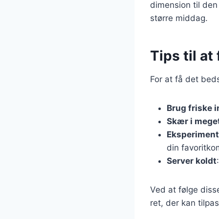
dimension til den
større middag.
Tips til a
For at få det beds
Brug friske 
Skær i meget
Eksperiment
din favoritko
Server koldt
Ved at følge diss
ret, der kan tilp