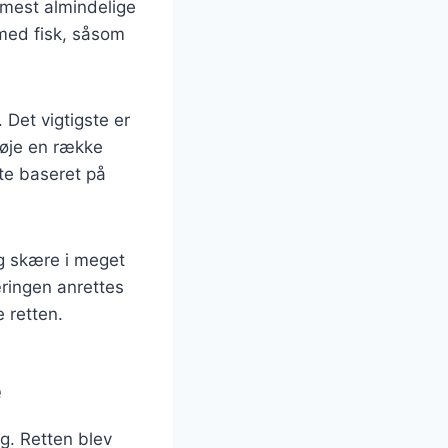
 mest almindelige
 med fisk, såsom
Det vigtigste er
lføje en række
te baseret på
og skære i meget
kæringen anrettes
e retten.
e
ig. Retten blev