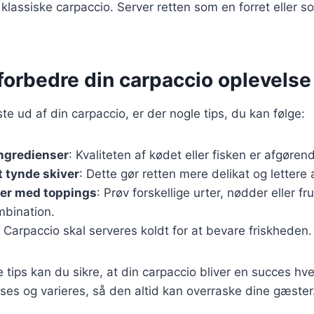
 klassiske carpaccio. Server retten som en forret eller s
t forbedre din carpaccio oplevelse
te ud af din carpaccio, er der nogle tips, du kan følge:
ingredienser
: Kvaliteten af kødet eller fisken er afgøre
 tynde skiver
: Dette gør retten mere delikat og lettere 
er med toppings
: Prøv forskellige urter, nødder eller fr
mbination.
: Carpaccio skal serveres koldt for at bevare friskheden.
e tips kan du sikre, at din carpaccio bliver en succes hv
asses og varieres, så den altid kan overraske dine gæster