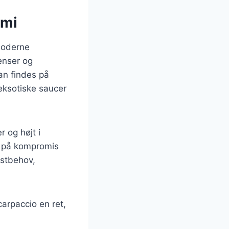
omi
 moderne
enser og
an findes på
 eksotiske saucer
r og højt i
gå på kompromis
ostbehov,
arpaccio en ret,