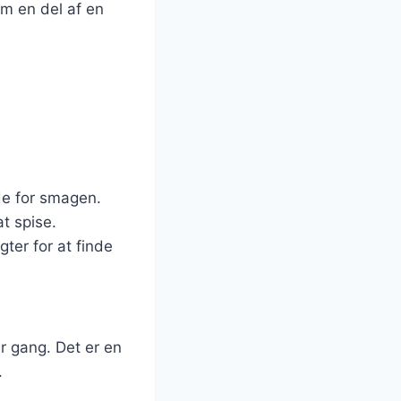
om en del af en
nde for smagen.
at spise.
ugter for at finde
er gang. Det er en
.