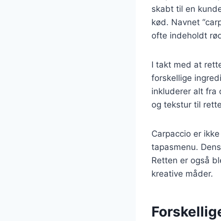
skabt til en kund
kød. Navnet “carp
ofte indeholdt rø
I takt med at re
forskellige ingred
inkluderer alt fr
og tekstur til rett
Carpaccio er ikke
tapasmenu. Dens 
Retten er også b
kreative måder.
Forskellig