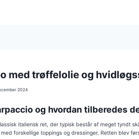
o med trøffelolie og hvidløg
ecember 2024
arpaccio og hvordan tilberedes d
assisk italiensk ret, der typisk består af meget tyndt skå
 med forskellige toppings og dressinger. Retten blev førs