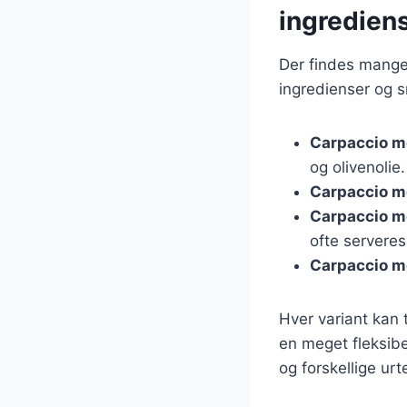
ingredien
Der findes mange 
ingredienser og s
Carpaccio m
og olivenolie.
Carpaccio m
Carpaccio 
ofte servere
Carpaccio m
Hver variant kan t
en meget fleksibe
og forskellige urt