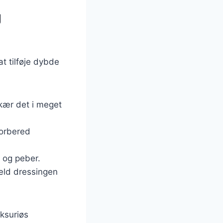
g
t tilføje dybde
skær det i meget
forbered
t og peber.
æld dressingen
uksuriøs