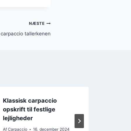
NÆSTE
carpaccio tallerkenen
Klassisk carpaccio
Sund c
opskrift til festlige
avocad
lejligheder
Af
Carpacc
Af
Carpaccio
16. december 2024