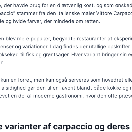
e, der havde brug for en diætvenlig kost, og som ønsked
accio” stammer fra den italienske maler Vittore Carpacc
de og hvide farver, der mindede om retten.
tten blev mere populær, begyndte restauranter at ekspe
ienser og variationer. I dag findes der utallige opskrifter
a oksekød til fisk og grøntsager. Hver variant bringer sin
en.
 kun en forret, men kan også serveres som hovedret elle
alsidighed gør den til en favorit blandt både kokke og
levet en del af moderne gastronomi, hvor den ofte præs
e varianter af carpaccio og deres