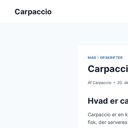
Fortsæt
Carpaccio
til
indhold
MAD
|
OPSKRIFTER
Carpacci
Af
Carpaccio
20. d
Hvad er c
Carpaccio er en kl
fisk, der serveres