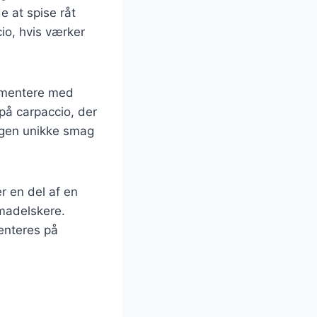
e at spise råt
io, hvis værker
rimentere med
 på carpaccio, der
 egen unikke smag
r en del af en
 madelskere.
enteres på