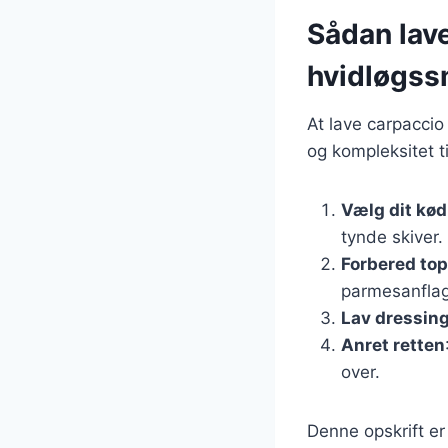
Sådan lave
hvidløgs
At lave carpaccio
og kompleksitet ti
Vælg dit kød 
tynde skiver.
Forbered to
parmesanflag
Lav dressin
Anret retten
over.
Denne opskrift er 