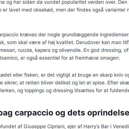
ne og har siden da vundet popularitet verden over. Den
io er lavet med oksekød, men der findes også varianter
carpaccio kræves der nogle grundlæggende ingredienser. 
fisk, som skal være af høj kvalitet. Derudover kan man ti
esan, rucola, kapers og olivenolie. En god dressing, of
balsamico, er også essentiel for at fremhæve smagen.
det eller fisken, er det vigtigt at bruge en skarp kniv 
e sikrer, at retten bliver delikat og let at spise. Efter s
llerken, og toppings og dressing tilsættes for at fuldend
bag carpaccio og dets oprindels
fundet af Giuseppe Cipriani, ejer af Harry’s Bar i Vened