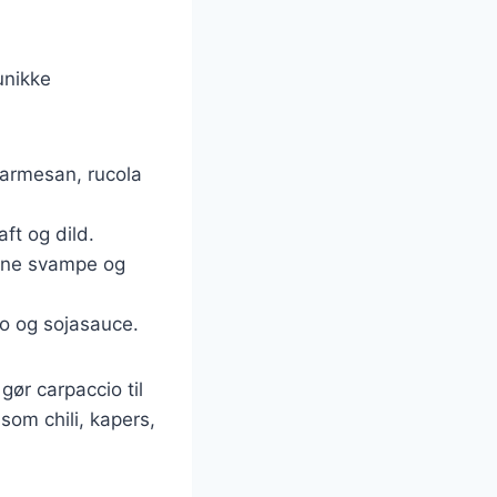
unikke
parmesan, rucola
aft og dild.
årne svampe og
do og sojasauce.
gør carpaccio til
som chili, kapers,