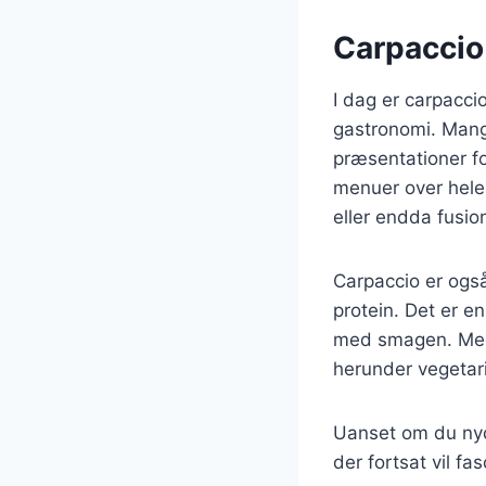
Carpaccio
I dag er carpacci
gastronomi. Mang
præsentationer fo
menuer over hele 
eller endda fusi
Carpaccio er også 
protein. Det er e
med smagen. Med s
herunder vegetari
Uanset om du nyde
der fortsat vil f