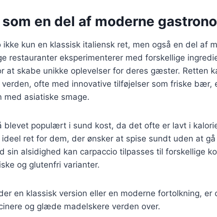
 som en del af moderne gastron
o ikke kun en klassisk italiensk ret, men også en del af
e restauranter eksperimenterer med forskellige ingredi
r at skabe unikke oplevelser for deres gæster. Retten k
verden, ofte med innovative tilføjelser som friske bær,
on med asiatiske smage.
blevet populært i sund kost, da det ofte er lavt i kalorie
n ideel ret for dem, der ønsker at spise sundt uden at 
in alsidighed kan carpaccio tilpasses til forskellige k
ske og glutenfri varianter.
r en klassisk version eller en moderne fortolkning, er c
ascinere og glæde madelskere verden over.