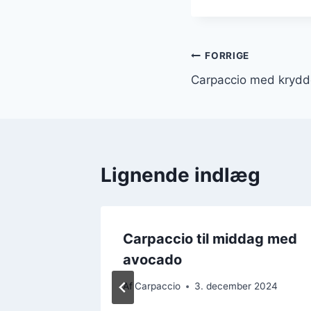
Indlægsnavi
FORRIGE
Carpaccio med krydde
Lignende indlæg
Carpaccio til middag med
avocado
 og
Af
Carpaccio
3. december 2024