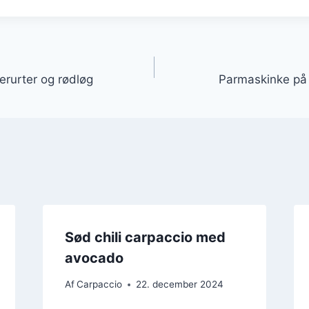
gation
rurter og rødløg
Parmaskinke på 
Sød chili carpaccio med
avocado
Af
Carpaccio
22. december 2024