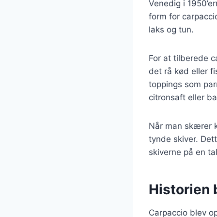
Venedig i 1950’er
form for carpacc
laks og tun.
For at tilberede 
det rå kød eller 
toppings som parm
citronsaft eller 
Når man skærer kø
tynde skiver. Dett
skiverne på en ta
Historien 
Carpaccio blev op