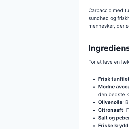
Carpaccio med tun
sundhed og frisk
mennesker, der ø
Ingrediens
For at lave en læ
Frisk tunfile
Modne avoc
den bedste k
Olivenolie
: 
Citronsaft
: 
Salt og pebe
Friske krydd