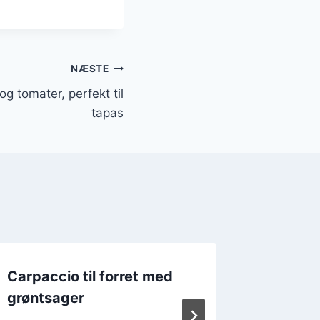
NÆSTE
g tomater, perfekt til
tapas
Carpaccio til forret med
Carpacc
grøntsager
krydde