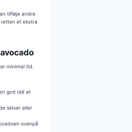
an tilføje andre
retten et ekstra
 avocado
r minimal tid.
en god idé at
e skiver eller
 avocadoen ovenpå