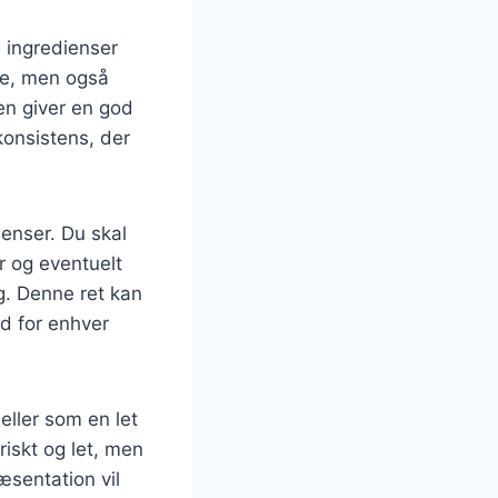
 ingredienser
de, men også
nen giver en god
konsistens, der
enser. Du skal
er og eventuelt
ag. Denne ret kan
ed for enhver
eller som en let
iskt og let, men
æsentation vil