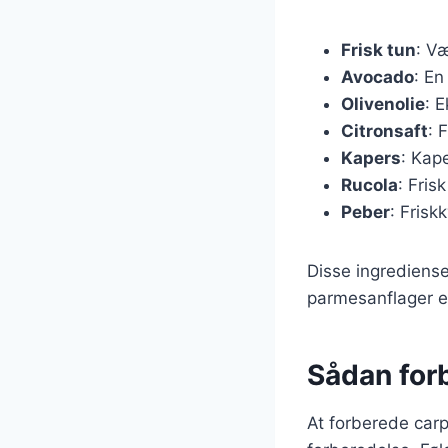
Frisk tun
: V
Avocado
: En
Olivenolie
: 
Citronsaft
: 
Kapers
: Kap
Rucola
: Fris
Peber
: Frisk
Disse ingrediense
parmesanflager ell
Sådan for
At forberede car