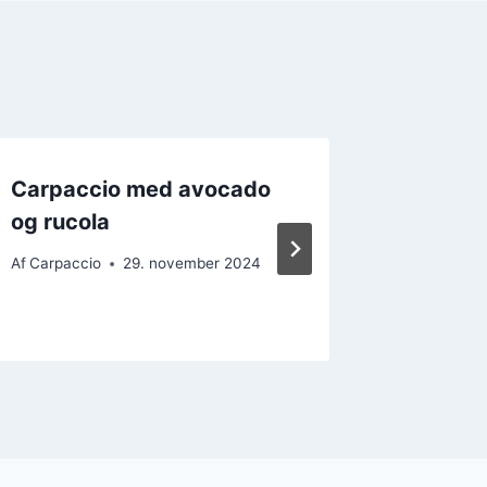
Carpaccio med avocado
Sød chil
og rucola
carpacc
Af
Carpaccio
29. november 2024
Af
Carpacc