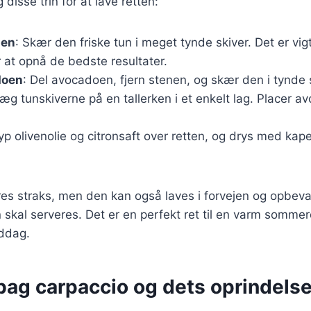
 disse trin for at lave retten:
nen
: Skær den friske tun i meget tynde skiver. Det er vig
r at opnå de bedste resultater.
doen
: Del avocadoen, fjern stenen, og skær den i tynde sk
Læg tunskiverne på en tallerken i et enkelt lag. Placer
ryp olivenolie og citronsaft over retten, og drys med kape
es straks, men den kan også laves i forvejen og opbevar
den skal serveres. Det er en perfekt ret til en varm somme
iddag.
bag carpaccio og dets oprindels