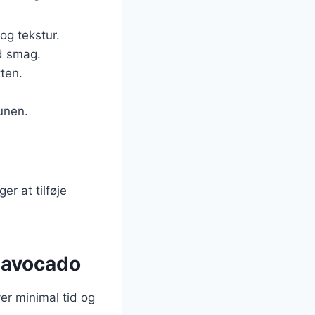
og tekstur.
d smag.
tten.
unen.
r at tilføje
 avocado
er minimal tid og