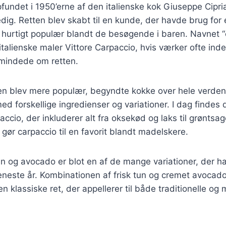
fundet i 1950’erne af den italienske kok Giuseppe Cipri
edig. Retten blev skabt til en kunde, der havde brug for 
 hurtigt populær blandt de besøgende i baren. Navnet “
talienske maler Vittore Carpaccio, hvis værker ofte ind
 mindede om retten.
ten blev mere populær, begyndte kokke over hele verden
d forskellige ingredienser og variationer. I dag findes d
accio, der inkluderer alt fra oksekød og laks til grøntsag
gør carpaccio til en favorit blandt madelskere.
n og avocado er blot en af de mange variationer, der h
seneste år. Kombinationen af frisk tun og cremet avocado
n klassiske ret, der appellerer til både traditionelle og