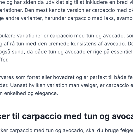
e og har siden da udviklet sig til at inkludere en bred vi
variationer. Den mest kendte version er carpaccio med 
e andre varianter, herunder carpaccio med laks, svamp
pulære variationer er carpaccio med tun og avocado, s
g af rå tun med den cremede konsistens af avocado. De
også sund, da både tun og avocado er rige på essentiel
fer.
eres som forret eller hovedret og er perfekt til både fes
er. Uanset hvilken variation man vælger, er carpaccio en
n enkelhed og elegance.
er til carpaccio med tun og avo
kker carpaccio med tun og avocado, skal du bruge følge