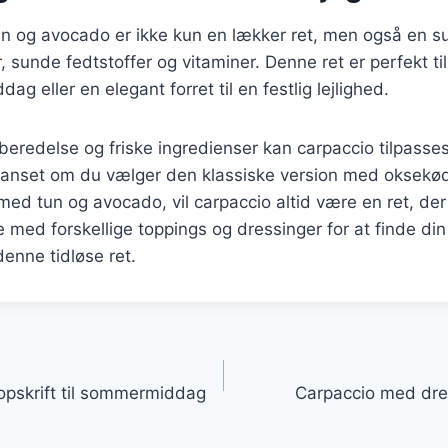
n og avocado er ikke kun en lækker ret, men også en s
r, sunde fedtstoffer og vitaminer. Denne ret er perfekt t
dag eller en elegant forret til en festlig lejlighed.
beredelse og friske ingredienser kan carpaccio tilpasse
anset om du vælger den klassiske version med oksekød 
ed tun og avocado, vil carpaccio altid være en ret, der
 med forskellige toppings og dressinger for at finde di
denne tidløse ret.
gation
opskrift til sommermiddag
Carpaccio med dre