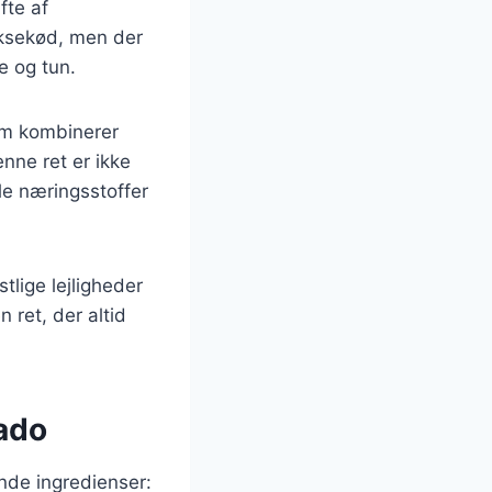
fte af
oksekød, men der
e og tun.
om kombinerer
nne ret er ikke
le næringsstoffer
tlige lejligheder
 ret, der altid
cado
nde ingredienser: