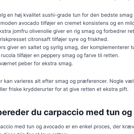
ælg en høj kvalitet sushi-grade tun for den bedste smag 
 moden avocado tilføjer en cremet konsistens og en mil
Ekstra jomfru olivenolie giver en rig smag og forbedrer re
Friskpresset citronsaft tilføjer syre og friskhed.
ers giver en saltet og syrlig smag, der komplementerer t
k rucola tilføjer en peppery smag og farve til retten.
kværnet peber for ekstra smag.
r kan varieres alt efter smag og præferencer. Nogle vælge
er friske krydderurter for at give retten et ekstra pift.
bereder du carpaccio med tun og
paccio med tun og avocado er en enkel proces, der kræv