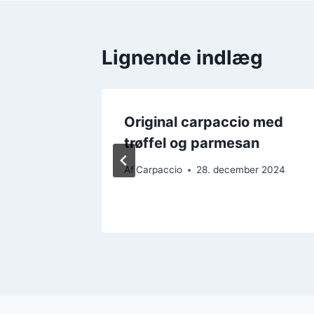
Lignende indlæg
mater
Original carpaccio med
trøffel og parmesan
Af
Carpaccio
28. december 2024
r 2024