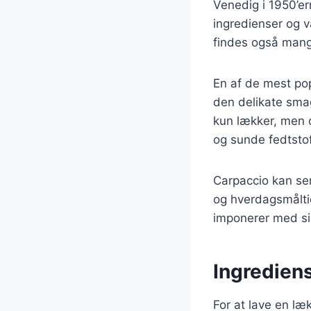
Venedig i 1950’ern
ingredienser og 
findes også mang
En af de mest po
den delikate sma
kun lækker, men 
og sunde fedtstof
Carpaccio kan serv
og hverdagsmåltid
imponerer med si
Ingrediens
For at lave en læ