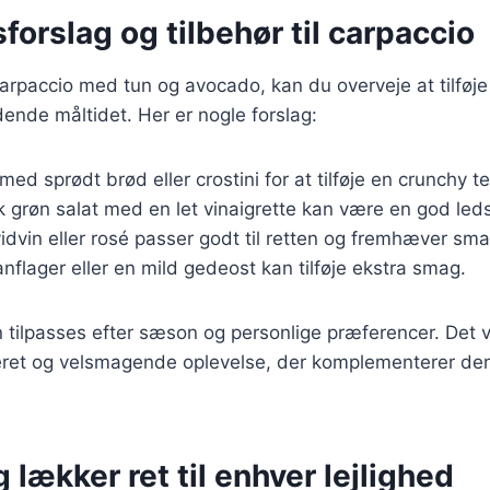
forslag og tilbehør til carpaccio
arpaccio med tun og avocado, kan du overveje at tilføje
ldende måltidet. Her er nogle forslag:
 med sprødt brød eller crostini for at tilføje en crunchy te
sk grøn salat med en let vinaigrette kan være en god led
hvidvin eller rosé passer godt til retten og fremhæver sm
nflager eller en mild gedeost kan tilføje ekstra smag.
n tilpasses efter sæson og personlige præferencer. Det vi
ret og velsmagende oplevelse, der komplementerer den
 lækker ret til enhver lejlighed