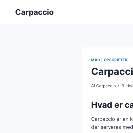
Fortsæt
Carpaccio
til
indhold
MAD
|
OPSKRIFTER
Carpacci
Af
Carpaccio
9. de
Hvad er c
Carpaccio er en kl
der serveres med 