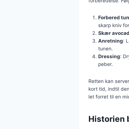
forberedelse. Følg
Forbered tu
skarp kniv fo
Skær avoca
Anretning
: 
tunen.
Dressing
: D
peber.
Retten kan server
kort tid, indtil 
let forret til en m
Historien 