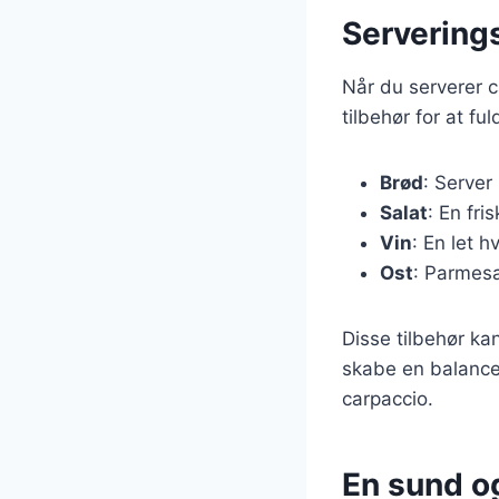
Serverings
Når du serverer c
tilbehør for at fu
Brød
: Server
Salat
: En fri
Vin
: En let 
Ost
: Parmesa
Disse tilbehør ka
skabe en balance
carpaccio.
En sund og