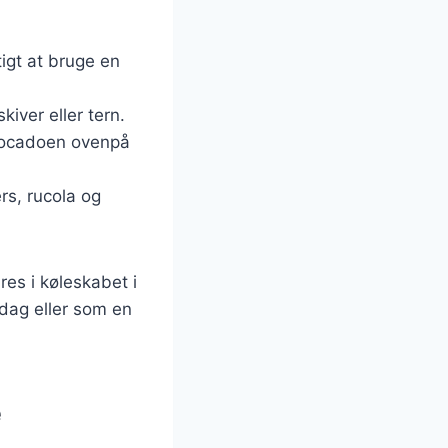
tigt at bruge en
iver eller tern.
 avocadoen ovenpå
rs, rucola og
es i køleskabet i
rdag eller som en
e