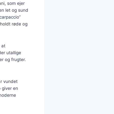
ani, som ejer
en let og sund
carpaccio”
eholdt røde og
 at
er utallige
er og frugter.
ar vundet
 giver en
 moderne