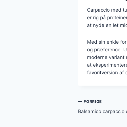
Carpaccio med tu
er rig på proteine
at nyde en let mid
Med sin enkle for
og præference. U
moderne variant m
at eksperimentere
favoritversion af 
Indlægsnavi
FORRIGE
Balsamico carpaccio 