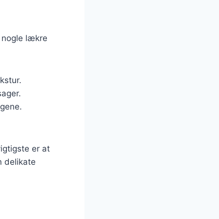
 nogle lækre
kstur.
sager.
agene.
gtigste er at
 delikate