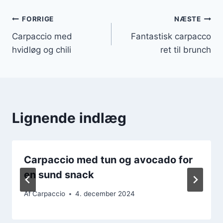
Indlægsnavigation
FORRIGE
NÆSTE
Carpaccio med
Fantastisk carpacco
hvidløg og chili
ret til brunch
Lignende indlæg
Carpaccio med tun og avocado for
en sund snack
Af
Carpaccio
4. december 2024