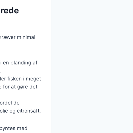
erede
kræver minimal
i en blanding af
.
ler fisken i meget
 for at gøre det
fordel de
ie og citronsaft.
å pyntes med