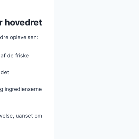
er hovedret
edre oplevelsen:
af de friske
 det
ing ingredienserne
evelse, uanset om