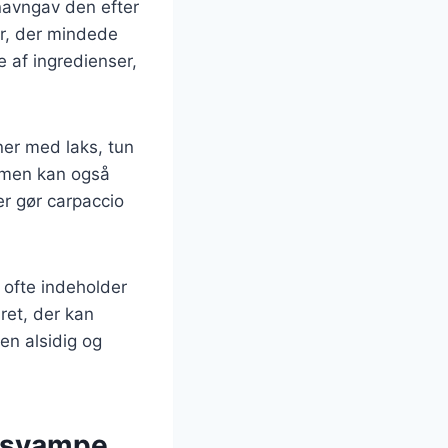
 navngav den efter
er, der mindede
e af ingredienser,
ner med laks, tun
, men kan også
er gør carpaccio
 ofte indeholder
ret, der kan
en alsidig og
e svampe