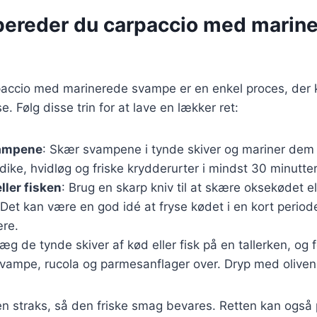
bereder du carpaccio med marin
paccio med marinerede svampe er en enkel proces, der 
e. Følg disse trin for at lave en lækker ret:
vampene
: Skær svampene i tynde skiver og mariner dem 
ddike, hvidløg og friske krydderurter i mindst 30 minutter
ller fisken
: Brug en skarp kniv til at skære oksekødet el
 Det kan være en god idé at fryse kødet i en kort periode
ære.
Læg de tynde skiver af kød eller fisk på en tallerken, og 
vampe, rucola og parmesanflager over. Dryp med olivenol
en straks, så den friske smag bevares. Retten kan ogs