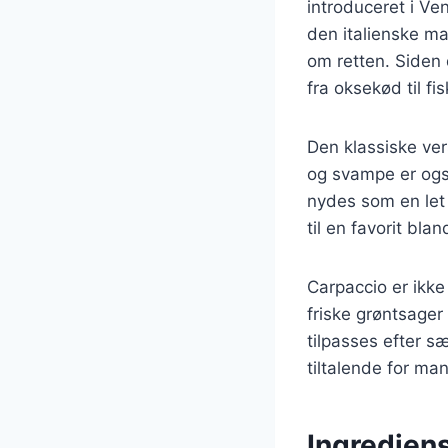
introduceret i Ve
den italienske ma
om retten. Siden d
fra oksekød til fi
Den klassiske ver
og svampe er ogs
nydes som en let 
til en favorit bl
Carpaccio er ikk
friske grøntsager
tilpasses efter s
tiltalende for ma
Ingredien