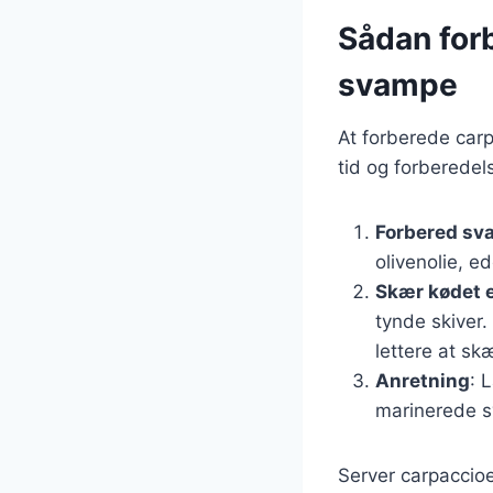
Sådan for
svampe
At forberede car
tid og forberedels
Forbered s
olivenolie, e
Skær kødet e
tynde skiver.
lettere at sk
Anretning
: 
marinerede s
Server carpaccio