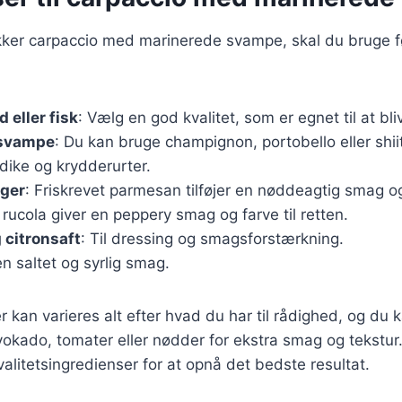
ækker carpaccio med marinerede svampe, skal du bruge 
 eller fisk
: Vælg en god kvalitet, som er egnet til at bli
 svampe
: Du kan bruge champignon, portobello eller shii
ddike og krydderurter.
ger
: Friskrevet parmesan tilføjer en nøddeagtig smag og
k rucola giver en peppery smag og farve til retten.
 citronsaft
: Til dressing og smagsforstærkning.
en saltet og syrlig smag.
 kan varieres alt efter hvad du har til rådighed, og du k
kado, tomater eller nødder for ekstra smag og tekstur. 
valitetsingredienser for at opnå det bedste resultat.