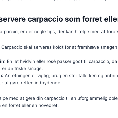
t servere carpaccio som forret ell
arpaccio, er der nogle tips, der kan hjælpe med at forb
: Carpaccio skal serveres koldt for at fremhæve smagen 
in
: En let hvidvin eller rosé passer godt til carpaccio, da
er de friske smage.
n
: Anretningen er vigtig; brug en stor tallerken og anbr
or at gøre retten indbydende.
ælpe med at gøre din carpaccio til en uforglemmelig opl
en forret eller en hovedret.