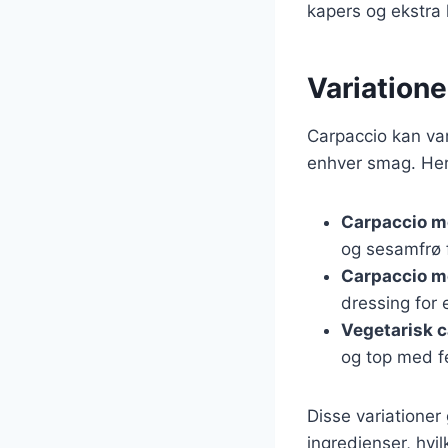
kapers og ekstra k
Variatione
Carpaccio kan var
enhver smag. Her 
Carpaccio m
og sesamfrø f
Carpaccio m
dressing for 
Vegetarisk 
og top med f
Disse variationer
ingredienser, hvilk