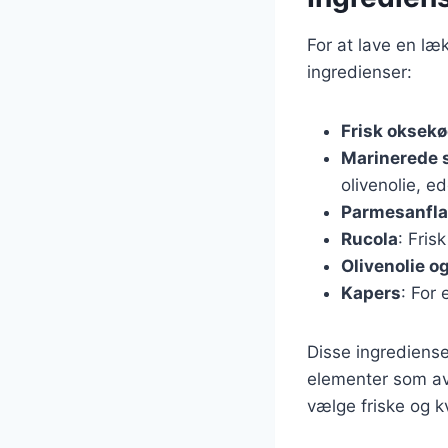
For at lave en l
ingredienser:
Frisk oksekød
Marinerede
olivenolie, e
Parmesanfla
Rucola
: Fris
Olivenolie og
Kapers
: For 
Disse ingredienser
elementer som avo
vælge friske og k