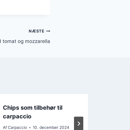
NÆSTE
d tomat og mozzarella
Chips som tilbehør til
Mums! 
carpaccio
edamam
Af
Carpaccio
10. december 2024
Af
Carpacc