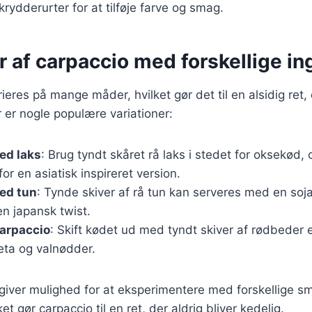
rydderurter for at tilføje farve og smag.
r af carpaccio med forskellige i
ieres på mange måder, hvilket gør det til en alsidig ret,
er nogle populære variationer:
ed laks
: Brug tyndt skåret rå laks i stedet for oksekød, 
or en asiatisk inspireret version.
ed tun
: Tynde skiver af rå tun kan serveres med en so
en japansk twist.
carpaccio
: Skift kødet ud med tyndt skiver af rødbeder e
eta og valnødder.
 giver mulighed for at eksperimentere med forskellige s
et gør carpaccio til en ret, der aldrig bliver kedelig.