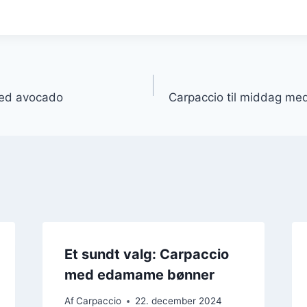
gation
med avocado
Carpaccio til middag me
Et sundt valg: Carpaccio
med edamame bønner
Af
Carpaccio
22. december 2024