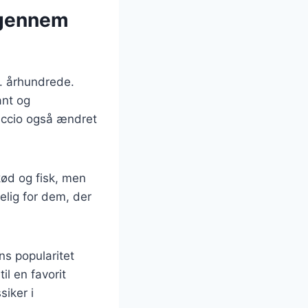
 gennem
0. århundrede.
ant og
accio også ændret
 kød og fisk, men
elig for dem, der
s popularitet
l en favorit
siker i