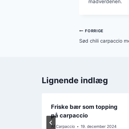
madverdenen.
Indlægsnavi
FORRIGE
Sød chili carpaccio 
Lignende indlæg
ike og
Friske bær som topping
på carpaccio
r 2024
Af
Carpaccio
19. december 2024