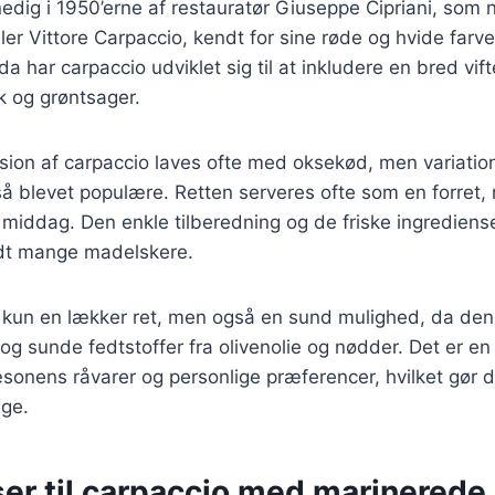
nedig i 1950’erne af restauratør Giuseppe Cipriani, som
ler Vittore Carpaccio, kendt for sine røde og hvide farv
a har carpaccio udviklet sig til at inkludere en bred vift
sk og grøntsager.
sion af carpaccio laves ofte med oksekød, men variatio
å blevet populære. Retten serveres ofte som en forret
middag. Den enkle tilberedning og de friske ingrediens
andt mange madelskere.
e kun en lækker ret, men også en sund mulighed, da den
 og sunde fedtstoffer fra olivenolie og nødder. Det er en 
æsonens råvarer og personlige præferencer, hvilket gør d
nge.
ser til carpaccio med marinered