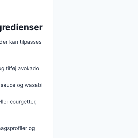
ngredienser
 der kan tilpasses
og tilføj avokado
jasauce og wasabi
ller courgetter,
magsprofiler og