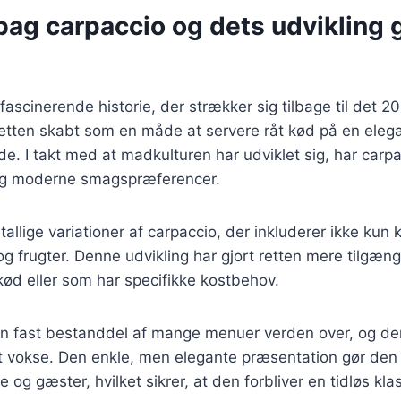
 bag carpaccio og dets udvikling
fascinerende historie, der strækker sig tilbage til det 2
retten skabt som en måde at servere råt kød på en eleg
. I takt med at madkulturen har udviklet sig, har carp
 sig moderne smagspræferencer.
tallige variationer af carpaccio, der inkluderer ikke kun
g frugter. Denne udvikling har gjort retten mere tilgæng
ød eller som har specifikke kostbehov.
en fast bestanddel af mange menuer verden over, og den
 vokse. Den enkle, men elegante præsentation gør den ti
og gæster, hvilket sikrer, at den forbliver en tidløs klas