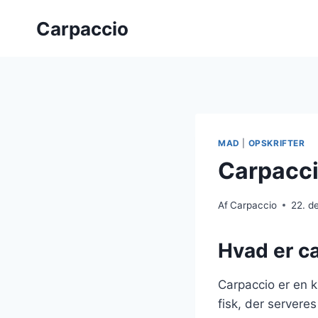
Fortsæt
Carpaccio
til
indhold
MAD
|
OPSKRIFTER
Carpacci
Af
Carpaccio
22. d
Hvad er c
Carpaccio er en kl
fisk, der servere