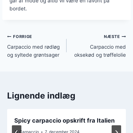
går af mode og altid vil være en favorit på
bordet.
Indlægsnavigation
FORRIGE
NÆSTE
Carpaccio med rødløg
Carpaccio med
og syltede grøntsager
oksekød og trøffelolie
Lignende indlæg
Spicy carpaccio opskrift fra Italien
Af
Carpaccio
7. december 2024