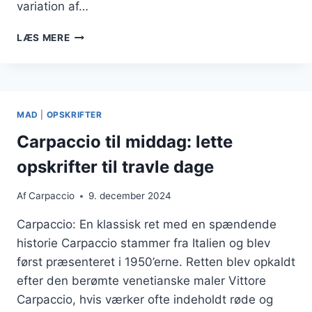
variation af…
LÆKKERT
LÆS MERE
CARPACCIO
MED
CHILI
OG
KORIANDER
MAD
|
OPSKRIFTER
Carpaccio til middag: lette
opskrifter til travle dage
Af
Carpaccio
9. december 2024
Carpaccio: En klassisk ret med en spændende
historie Carpaccio stammer fra Italien og blev
først præsenteret i 1950’erne. Retten blev opkaldt
efter den berømte venetianske maler Vittore
Carpaccio, hvis værker ofte indeholdt røde og