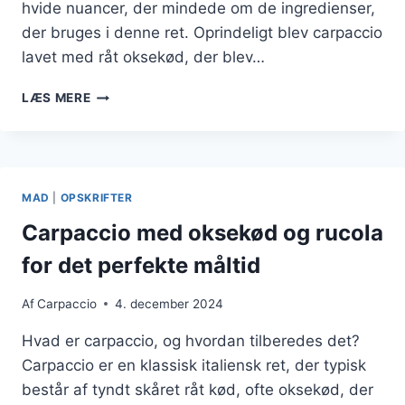
hvide nuancer, der mindede om de ingredienser,
der bruges i denne ret. Oprindeligt blev carpaccio
lavet med råt oksekød, der blev…
CARPACCIO
LÆS MERE
TIL
MIDDAG:
LETTE
OPSKRIFTER
TIL
MAD
|
OPSKRIFTER
TRAVLE
DAGE
Carpaccio med oksekød og rucola
for det perfekte måltid
Af
Carpaccio
4. december 2024
Hvad er carpaccio, og hvordan tilberedes det?
Carpaccio er en klassisk italiensk ret, der typisk
består af tyndt skåret råt kød, ofte oksekød, der