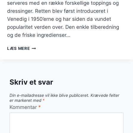
serveres med en række forskellige toppings og
dressinger. Retten blev først introduceret i
Venedig i 1950’erne og har siden da vundet
popularitet verden over. Den enkle tilberedning
og de friske ingredienser…
CARPACCIO
LÆS MERE
MED
OKSEKØD
OG
RUCOLA
FOR
Skriv et svar
DET
PERFEKTE
Din e-mailadresse vil ikke blive publiceret.
Krævede felter
MÅLTID
er markeret med
*
Kommentar
*