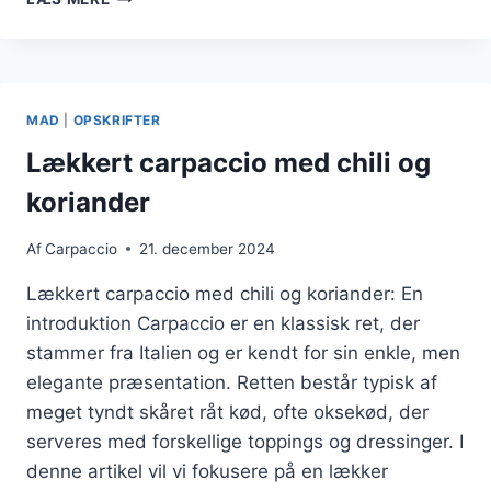
INSPIRERET
AF
CARPACCIO:
FRA
TOMAT
MAD
|
OPSKRIFTER
TIL
MOZZARELLA
Lækkert carpaccio med chili og
koriander
Af
Carpaccio
21. december 2024
Lækkert carpaccio med chili og koriander: En
introduktion Carpaccio er en klassisk ret, der
stammer fra Italien og er kendt for sin enkle, men
elegante præsentation. Retten består typisk af
meget tyndt skåret råt kød, ofte oksekød, der
serveres med forskellige toppings og dressinger. I
denne artikel vil vi fokusere på en lækker