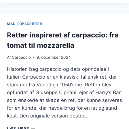
GRAVAD
LAKS
OG
DILD
MAD
|
OPSKRIFTER
Retter inspireret af carpaccio: fra
tomat til mozzarella
Af
Carpaccio
9. december 2024
Historien bag carpaccio og dets oprindelse i
Italien Carpaccio er en klassisk italiensk ret, der
stammer fra Venedig i 1950’erne. Retten blev
opfundet af Giuseppe Cipriani, ejer af Harry’s Bar,
som ønskede at skabe en ret, der kunne serveres
for en kunde, der havde brug for en let og sund
kost. Den originale version bestod…
RETTER
LÆS MERE