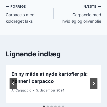
Indlægsnavigation
FORRIGE
NÆSTE
Carpaccio med
Carpaccio med
koldrøget laks
hvidløg og olivenolie
Lignende indlæg
En ny måde at nyde kartofler på:
bønner i carpacco
Af
Carpaccio
5. december 2024