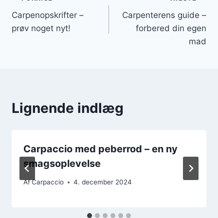
Indlægsnavigation
Carpenopskrifter –
Carpenterens guide –
prøv noget nyt!
forbered din egen
mad
Lignende indlæg
Carpaccio med peberrod – en ny
smagsoplevelse
Af
Carpaccio
4. december 2024