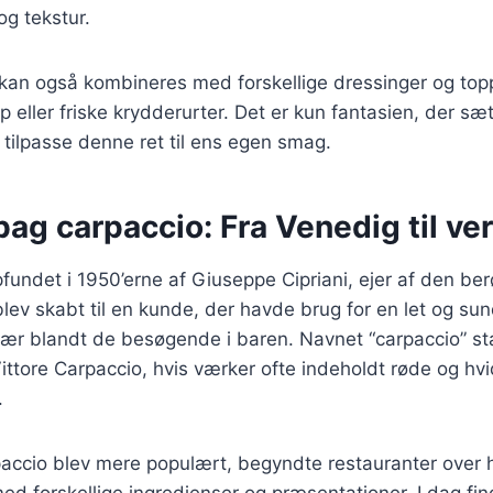
g tekstur.
r kan også kombineres med forskellige dressinger og to
 eller friske krydderurter. Det er kun fantasien, der sæt
tilpasse denne ret til ens egen smag.
bag carpaccio: Fra Venedig til ve
fundet i 1950’erne af Giuseppe Cipriani, ejer af den ber
lev skabt til en kunde, der havde brug for en let og su
ulær blandt de besøgende i baren. Navnet “carpaccio” s
Vittore Carpaccio, hvis værker ofte indeholdt røde og hvi
.
paccio blev mere populært, begyndte restauranter over 
d forskellige ingredienser og præsentationer. I dag find