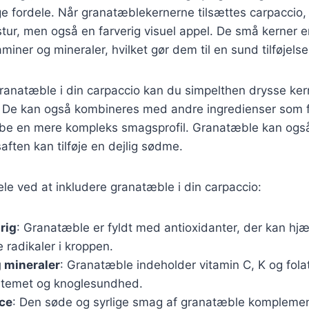
ordele. Når granatæblekernerne tilsættes carpaccio, ti
tur, men også en farverig visuel appel. De små kerner er
aminer og mineraler, hvilket gør dem til en sund tilføjelse 
granatæble i din carpaccio kan du simpelthen drysse ker
g. De kan også kombineres med andre ingredienser som f
abe en mere kompleks smagsprofil. Granatæble kan også
aften kan tilføje en dejlig sødme.
ele ved at inkludere granatæble i din carpaccio:
rig
: Granatæble er fyldt med antioxidanter, der kan hj
radikaler i kroppen.
 mineraler
: Granatæble indeholder vitamin C, K og folat
stemet og knoglesundhed.
ce
: Den søde og syrlige smag af granatæble komplemen