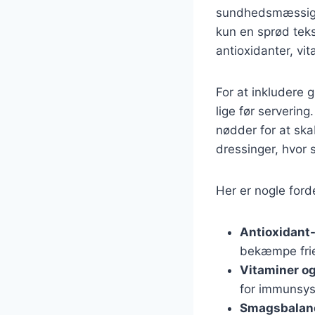
sundhedsmæssige f
kun en sprød teks
antioxidanter, vit
For at inkludere 
lige før serverin
nødder for at sk
dressinger, hvor s
Her er nogle ford
Antioxidant-
bekæmpe frie 
Vitaminer og
for immunsy
Smagsbalan