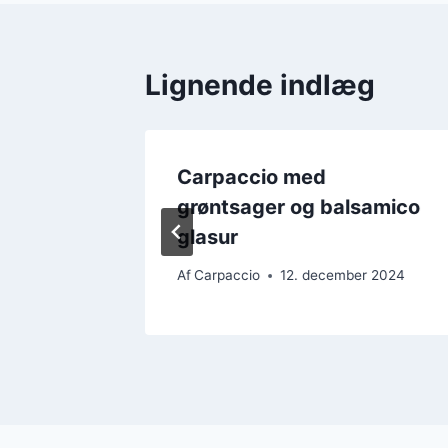
Lignende indlæg
paccio
Carpaccio med
grøntsager og balsamico
glasur
 2024
Af
Carpaccio
12. december 2024