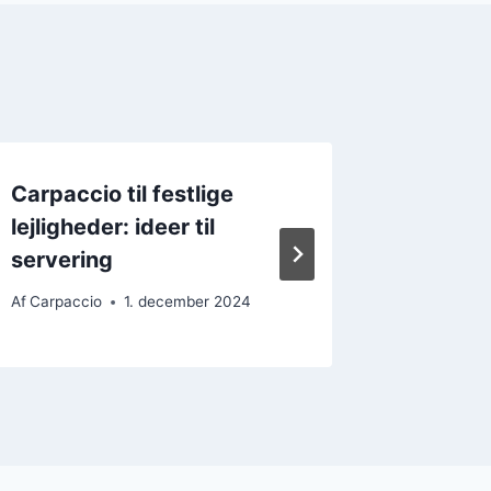
Carpaccio til festlige
Mini-ca
lejligheder: ideer til
stykker
servering
Af
Carpacc
Af
Carpaccio
1. december 2024