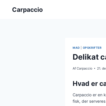
Fortsæt
Carpaccio
til
indhold
MAD
|
OPSKRIFTER
Delikat 
Af
Carpaccio
21. d
Hvad er c
Carpaccio er en kl
fisk, der serveres