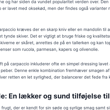
ne og har siden da vundet popularitet verden over. Den
io er lavet med oksekød, men der findes også varianter
carpaccio kræves der en skarp kniv eller en mandolin til
et tynde skiver. Det er vigtigt at bruge friske og kvalitet
skiverne er skåret, anrettes de på en tallerken og kan 
dienser som rucola, parmesan, kapers og olivenolie.
ft på carpaccio inkluderer ofte en simpel dressing lavet a
og peber. Denne enkle kombination fremhæver smagen af 
ver retten en let syrlighed, der balancerer det fede fra k
: En lækker og sund tilføjelse ti
frugt, der er kendt for sin søde og syrlige smag samt 