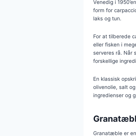
Venedig i 1950’er
form for carpacc
laks og tun.
For at tilberede 
eller fisken i meg
serveres rå. Når 
forskellige ingre
En klassisk opskri
olivenolie, salt 
ingredienser og gi
Granatæble
Granatæble er en 