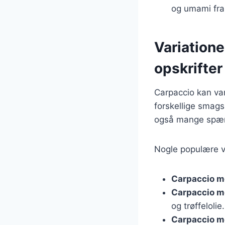
og umami fra 
Variatione
opskrifter
Carpaccio kan var
forskellige smag
også mange spænde
Nogle populære va
Carpaccio m
Carpaccio 
og trøffelolie.
Carpaccio m