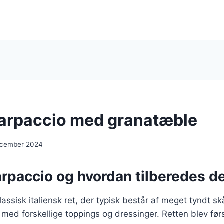
carpaccio med granatæble
ecember 2024
arpaccio og hvordan tilberedes d
assisk italiensk ret, der typisk består af meget tyndt skå
 med forskellige toppings og dressinger. Retten blev førs