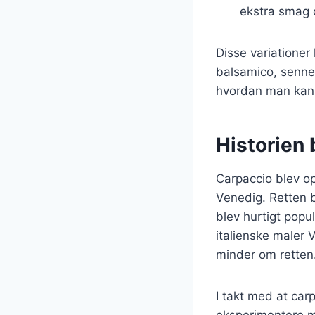
ekstra smag o
Disse variatione
balsamico, sennep
hvordan man kan 
Historien 
Carpaccio blev op
Venedig. Retten b
blev hurtigt pop
italienske maler 
minder om retten
I takt med at car
eksperimentere me