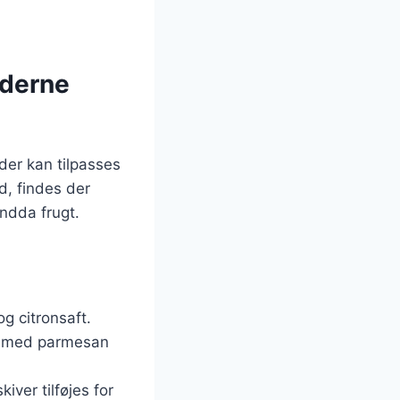
oderne
 der kan tilpasses
d, findes der
ndda frugt.
og citronsaft.
es med parmesan
iver tilføjes for