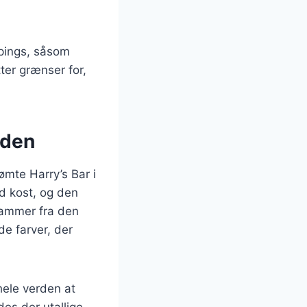
ppings, såsom
ter grænser for,
rden
ømte Harry’s Bar i
nd kost, og den
tammer fra den
de farver, der
hele verden at
es der utallige