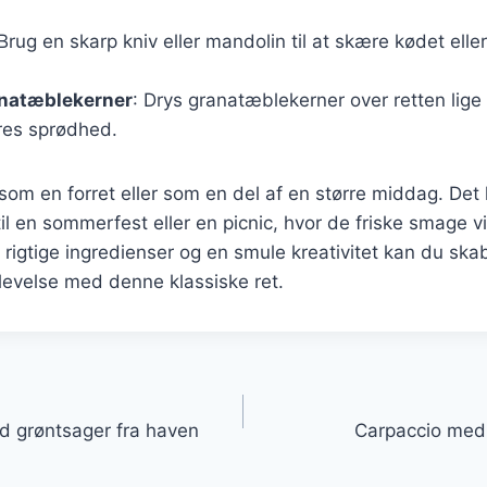
 Brug en skarp kniv eller mandolin til at skære kødet elle
natæblekerner
: Drys granatæblekerner over retten lige 
res sprødhed.
som en forret eller som en del af en større middag. De
 til en sommerfest eller en picnic, hvor de friske smage 
de rigtige ingredienser og en smule kreativitet kan du ska
levelse med denne klassiske ret.
gation
d grøntsager fra haven
Carpaccio med 