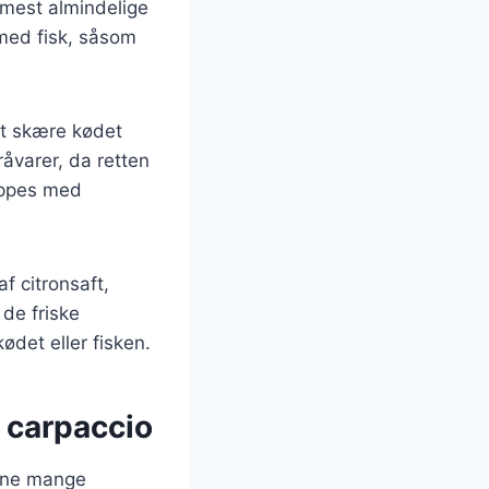
 mest almindelige
 med fisk, såsom
 at skære kødet
sråvarer, da retten
toppes med
f citronsaft,
de friske
ødet eller fisken.
l carpaccio
sine mange