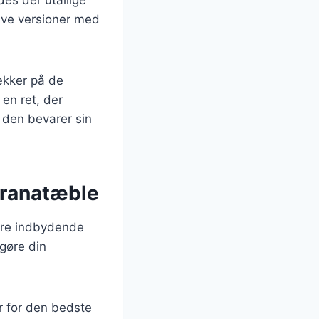
ative versioner med
rækker på de
en ret, der
 den bevarer sin
granatæble
være indbydende
 gøre din
er for den bedste