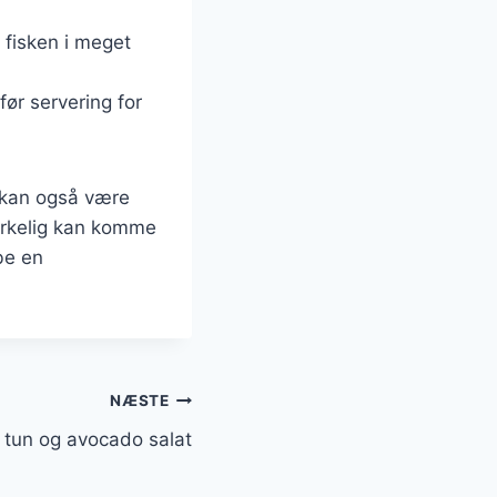
r fisken i meget
før servering for
t kan også være
virkelig kan komme
be en
NÆSTE
tun og avocado salat