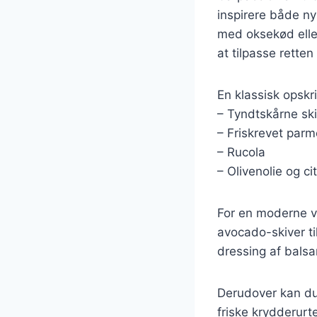
inspirere både n
med oksekød elle
at tilpasse retten
En klassisk opskr
– Tyndtskårne ski
– Friskrevet par
– Rucola
– Olivenolie og ci
For en moderne v
avocado-skiver ti
dressing af balsa
Derudover kan du
friske krydderurt