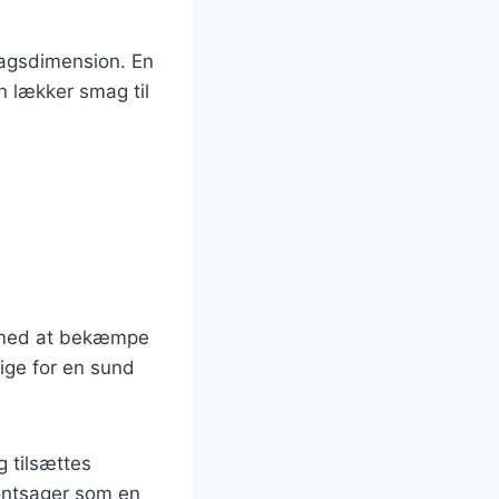
smagsdimension. En
n lækker smag til
e med at bekæmpe
tige for en sund
 tilsættes
røntsager som en