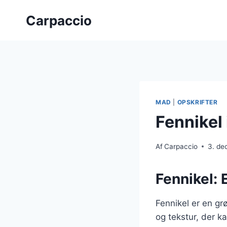
Fortsæt
Carpaccio
til
indhold
MAD
|
OPSKRIFTER
Fennikel
Af
Carpaccio
3. de
Fennikel: 
Fennikel er en gr
og tekstur, der ka