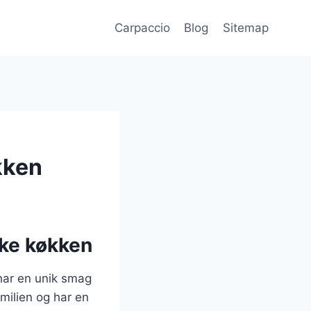
Carpaccio
Blog
Sitemap
kken
ske køkken
har en unik smag
amilien og har en