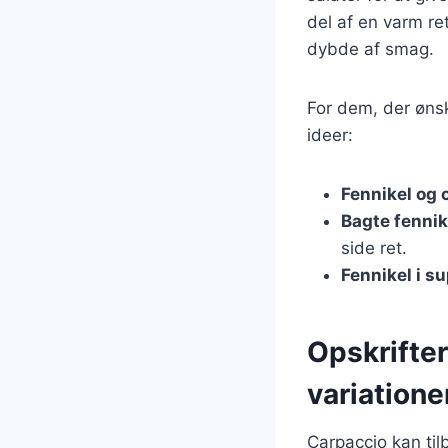
del af en varm re
dybde af smag.
For dem, der ønsk
ideer:
Fennikel og c
Bagte fennik
side ret.
Fennikel i s
Opskrifter
variatione
Carpaccio kan til