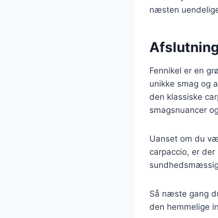
næsten uendelige,
Afslutnin
Fennikel er en g
unikke smag og al
den klassiske car
smagsnuancer og t
Uanset om du vælg
carpaccio, er de
sundhedsmæssige f
Så næste gang du 
den hemmelige ingr