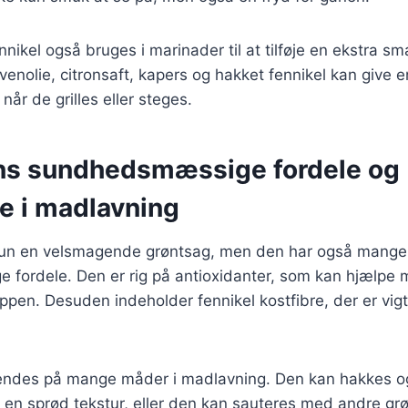
nikel også bruges i marinader til at tilføje en ekstra 
enolie, citronsaft, kapers og hakket fennikel kan give e
når de grilles eller steges.
ns sundhedsmæssige fordele og
e i madlavning
 kun en velsmagende grøntsag, men den har også mange
fordele. Den er rig på antioxidanter, som kan hjælp
roppen. Desuden indeholder fennikel kostfibre, der er vig
endes på mange måder i madlavning. Den kan hakkes og
ve en sprød tekstur, eller den kan sauteres med andre g