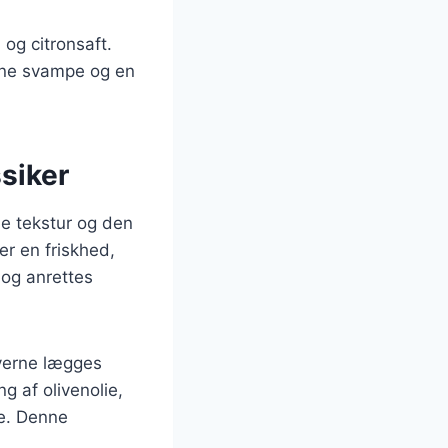
d og citronsaft.
årne svampe og en
ssiker
de tekstur og den
er en friskhed,
 og anrettes
iverne lægges
g af olivenolie,
ne. Denne