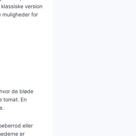
klassiske version
 muligheder for
hvor de bløde
e tomat. En
e.
eberrod eller
ghederne er