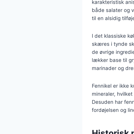
karakteristisk an
både salater og va
til en alsidig tilf
I det klassiske k
skæres i tynde sk
de øvrige ingredi
lækker base til g
marinader og dre
Fennikel er ikke 
mineraler, hvilket
Desuden har fenni
fordøjelsen og li
Historisk 