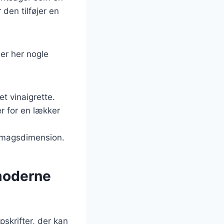
 den tilføjer en
er her nogle
et vinaigrette.
er for en lækker
a smagsdimension.
 moderne
pskrifter, der kan