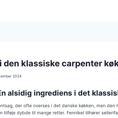
 i den klassiske carpenter kø
cember 2024
En alsidig ingrediens i det klassi
øntsag, der ofte overses i det danske køkken, men den 
n tilføje dybde til mange retter. Fennikel tilhører sellerif