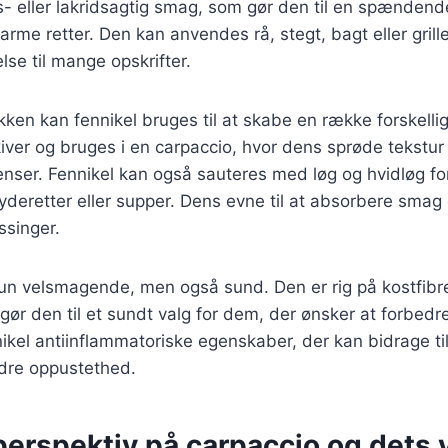
is- eller lakridsagtig smag, som gør den til en spændend
rme retter. Den kan anvendes rå, stegt, bagt eller grille
øjelse til mange opskrifter.
økken kan fennikel bruges til at skabe en række forskelli
iver og bruges i en carpaccio, hvor dens sprøde tekstu
enser. Fennikel kan også sauteres med løg og hvidløg fo
ryderetter eller supper. Dens evne til at absorbere smag g
ssinger.
kun velsmagende, men også sund. Den er rig på kostfibre
 gør den til et sundt valg for dem, der ønsker at forbedr
kel antiinflammatoriske egenskaber, der kan bidrage til
ndre oppustethed.
perspektiv på carpaccio og dets 