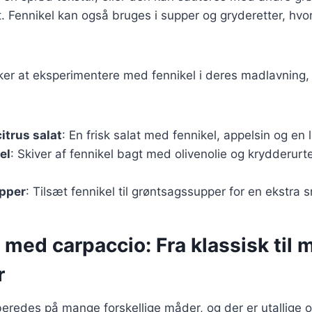
t. Fennikel kan også bruges i supper og gryderetter, hvor
er at eksperimentere med fennikel i deres madlavning, 
itrus salat
: En frisk salat med fennikel, appelsin og en l
el
: Skiver af fennikel bagt med olivenolie og krydderurt
upper
: Tilsæt fennikel til grøntsagssupper for en ekstr
 med carpaccio: Fra klassisk til
r
beredes på mange forskellige måder, og der er utallige o