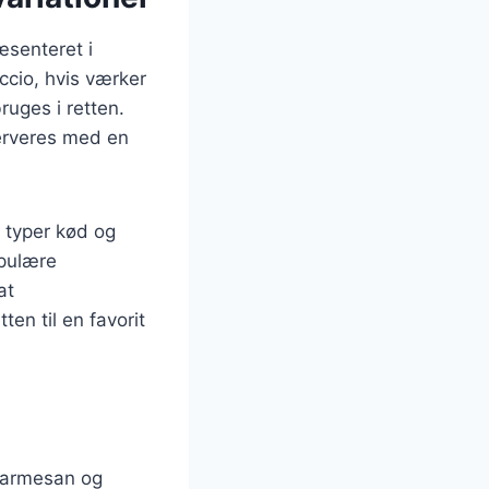
æsenteret i
ccio, hvis værker
ruges i retten.
serveres med en
e typer kød og
opulære
at
en til en favorit
 parmesan og