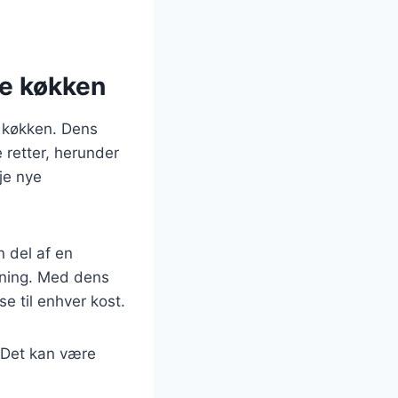
ne køkken
 køkken. Dens
 retter, herunder
je nye
n del af en
vning. Med dens
e til enhver kost.
. Det kan være