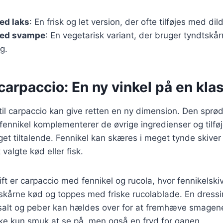
ed laks
: En frisk og let version, der ofte tilføjes med dil
med svampe
: En vegetarisk variant, der bruger tyndtsk
g.
 carpaccio: En ny vinkel på en kla
el til carpaccio kan give retten en ny dimension. Den sprø
fennikel komplementerer de øvrige ingredienser og tilføj
t tiltalende. Fennikel kan skæres i meget tynde skiver
algte kød eller fisk.
ft er carpaccio med fennikel og rucola, hvor fennikelsk
kårne kød og toppes med friske rucolablade. En dressin
dt salt og peber kan hældes over for at fremhæve smage
ke kun smuk at se på, men også en fryd for ganen.