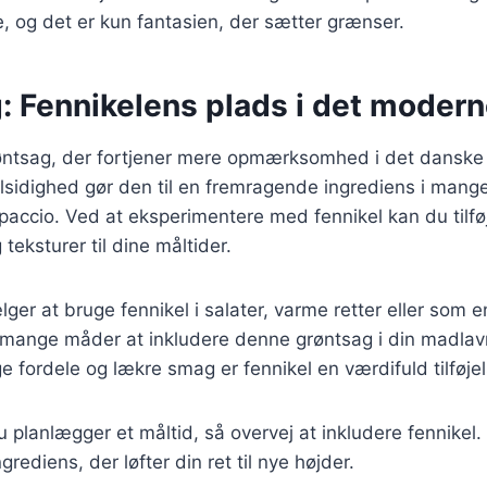
 og det er kun fantasien, der sætter grænser.
g: Fennikelens plads i det moder
røntsag, der fortjener mere opmærksomhed i det danske
sidighed gør den til en fremragende ingrediens i mange
paccio. Ved at eksperimentere med fennikel kan du tilfø
eksturer til dine måltider.
er at bruge fennikel i salater, varme retter eller som e
r mange måder at inkludere denne grøntsag i din madla
ordele og lækre smag er fennikel en værdifuld tilføjels
planlægger et måltid, så overvej at inkludere fennikel
ediens, der løfter din ret til nye højder.