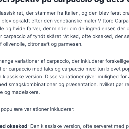
lassisk ret, der stammer fra Italien, og den blev først pr
 blev opkaldt efter den venetianske maler Vittore Carpa
de og hvide farver, der minder om de ingredienser, der b
år carpaccio af tyndt skåret råt kød, ofte oksekød, der 
f olivenolie, citronsaft og parmesan.
mange variationer af carpaccio, der inkluderer forskellig
el er carpaccio med laks og carpaccio med tun blevet p
en klassiske version. Disse variationer giver mulighed for 
d smagskombinationer og præsentation, hvilket gør rett
e og madelskere.
populære variationer inkluderer:
ed oksekød
: Den klassiske version, ofte serveret med