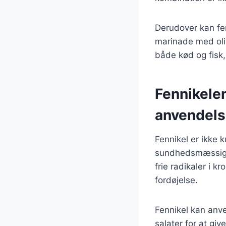
Derudover kan fen
marinade med oliv
både kød og fisk, 
Fennikele
anvendels
Fennikel er ikke
sundhedsmæssige 
frie radikaler i k
fordøjelse.
Fennikel kan anv
salater for at gi