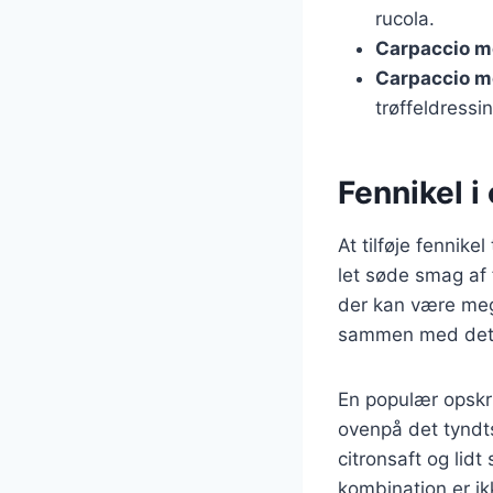
rucola.
Carpaccio m
Carpaccio 
trøffeldressin
Fennikel i
At tilføje fennik
let søde smag af 
der kan være mege
sammen med det v
En populær opskri
ovenpå det tyndts
citronsaft og li
kombination er ik