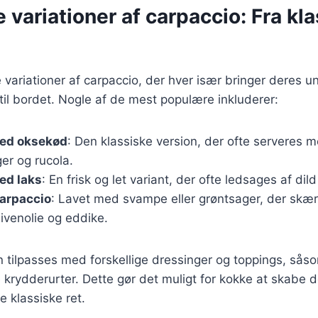
 variationer af carpaccio: Fra klas
variationer af carpaccio, der hver især bringer deres u
il bordet. Nogle af de mest populære inkluderer:
ed oksekød
: Den klassiske version, der ofte serveres 
er og rucola.
ed laks
: En frisk og let variant, der ofte ledsages af dild
carpaccio
: Lavet med svampe eller grøntsager, der skær
livenolie og eddike.
n tilpasses med forskellige dressinger og toppings, sås
ke krydderurter. Dette gør det muligt for kokke at skabe
e klassiske ret.