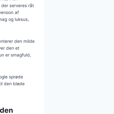
 der serveres råt
version af
smag og luksus,
enterer den milde
ver den et
un er smagfuld,
nogle sprøde
til den bløde
rden