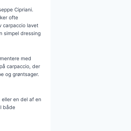
seppe Cipriani.
ker ofte
v carpaccio lavet
n simpel dressing
rimentere med
 på carpaccio, der
pe og grøntsager.
eller en del af en
il både