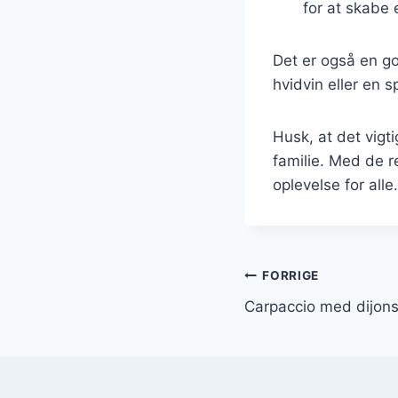
for at skabe 
Det er også en god
hvidvin eller en 
Husk, at det vig
familie. Med de r
oplevelse for alle.
Indlægsnavi
FORRIGE
Carpaccio med dijon