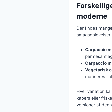
Forskellige
moderne
Der findes mange 
smagsoplevelser t
Carpaccio m
parmesanflag
Carpaccio m
Vegetarisk 
marineres i o
Hver variation ka
kapers eller fris
versioner af denn