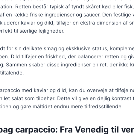
tion. Retten består typisk af tyndt skåret kød eller fisk,
af en række friske ingredienser og saucer. Den festlige 
kluderer kaviar og dild, tilføjer en ekstra dimension af 
rfekt til særlige lejligheder.
ndt for sin delikate smag og eksklusive status, komplem
n. Dild tilføjer en friskhed, der balancerer retten og gi
g. Sammen skaber disse ingredienser en ret, der ikke k
tiltalende.
arpaccio med kaviar og dild, kan du overveje at tilføje 
n let salat som tilbehør. Dette vil give en dejlig kontrast 
cioen og gøre måltidet endnu mere tilfredsstillende.
bag carpaccio: Fra Venedig til ve