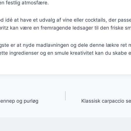
en festlig atmosfære.
 idé at have et udvalg af vine eller cocktails, der passer 
spritz kan være en fremragende ledsager til den friske s
tigste er at nyde madlavningen og dele denne lækre ret
ette ingredienser og en smule kreativitet kan du skabe
gation
sennep og purløg
Klassisk carpaccio s