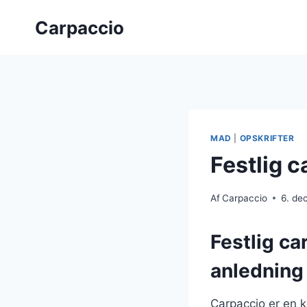
Fortsæt
Carpaccio
til
indhold
MAD
|
OPSKRIFTER
Festlig c
Af
Carpaccio
6. de
Festlig ca
anledning
Carpaccio er en k