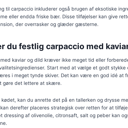
g til carpaccio inkluderer også brugen af eksotiske ing
me eller endda friske bær. Disse tilføjelser kan give ret
sion, der overrasker og glæder gæsterne.
r du festlig carpaccio med kaviar
 med kaviar og dild kræver ikke meget tid eller forbered
kvalitetsingredienser. Start med at vælge et godt stykke
æres i meget tynde skiver. Det kan være en god idé at f
t gøre det lettere at skære.
 kødet, kan du anrette det på en tallerken og drysse me
 kan derefter placeres strategisk over retten for at tilf
et dressing af olivenolie, citronsaft, salt og peber kan og
ne.