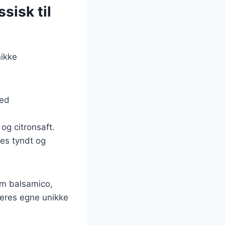
sisk til
nikke
med
 og citronsaft.
es tyndt og
om balsamico,
 deres egne unikke