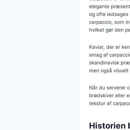
elegante præsenta
og ofte ledsages 
carpaccio, som in
hvilket gør den pe
Kaviar, der er ke
smag af carpaccioe
skandinavisk præ
men også visuelt 
Når du serverer c
brødskiver eller e
tekstur af carpac
Historien 