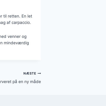
til retten. En let
mag af carpaccio.
 med venner og
 en mindeværdig
NÆSTE
erveret på en ny måde