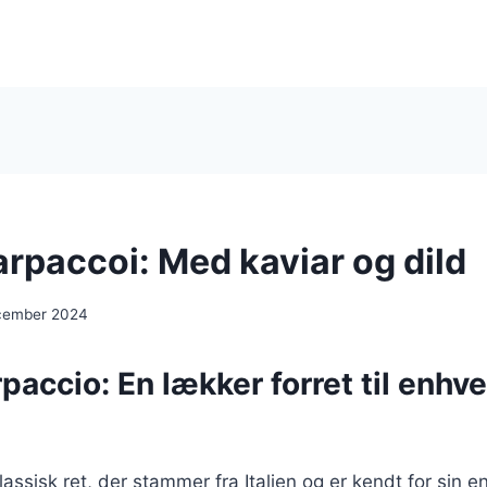
arpaccoi: Med kaviar og dild
cember 2024
rpaccio: En lækker forret til enhve
lassisk ret, der stammer fra Italien og er kendt for sin e