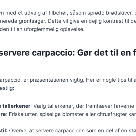
n med et udvalg af tilbehør, såsom sprøde brødskiver, en
erede grøntsager. Dette vil give en dejlig kontrast til d
 den til en uforglemmelig oplevelse.
 servere carpaccio: Gør det til en 
rpaccio, er præsentationen vigtig. Her er nogle tips til 
estlig:
 tallerkener
: Vælg tallerkener, der fremhæver farverne i
ure
: Friske urter, spiselige blomster eller citrusfrugter ka
til
: Overvej at servere carpaccioen som en del af en s