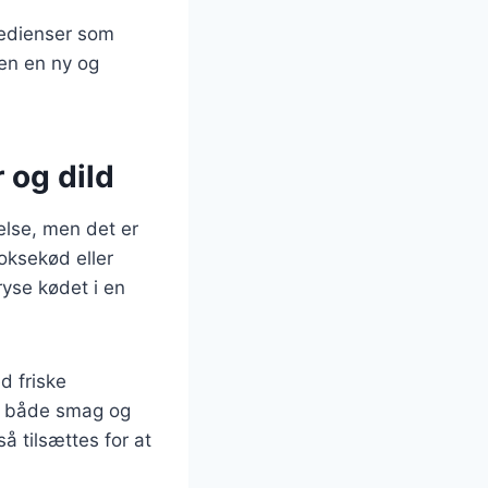
redienser som
ten en ny og
 og dild
else, men det er
 oksekød eller
ryse kødet i en
d friske
øje både smag og
så tilsættes for at