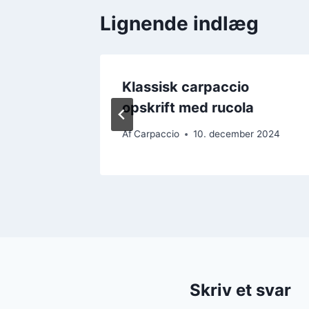
Lignende indlæg
 med
Klassisk carpaccio
in
opskrift med rucola
r 2024
Af
Carpaccio
10. december 2024
Skriv et svar