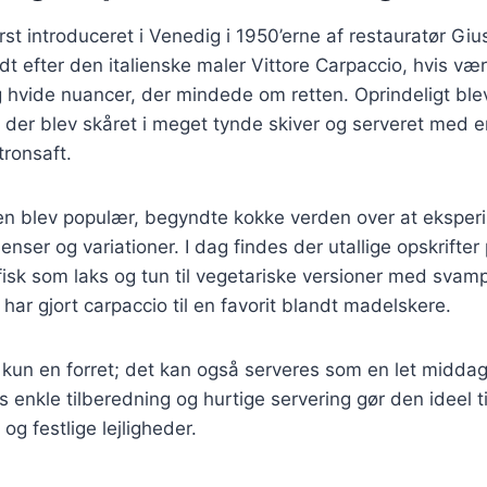
rst introduceret i Venedig i 1950’erne af restauratør Giu
dt efter den italienske maler Vittore Carpaccio, hvis vær
 hvide nuancer, der mindede om retten. Oprindeligt ble
der blev skåret i meget tynde skiver og serveret med e
tronsaft.
tten blev populær, begyndte kokke verden over at ekspe
ienser og variationer. I dag findes der utallige opskrifter
a fisk som laks og tun til vegetariske versioner med svam
har gjort carpaccio til en favorit blandt madelskere.
 kun en forret; det kan også serveres som en let middag 
enkle tilberedning og hurtige servering gør den ideel t
og festlige lejligheder.