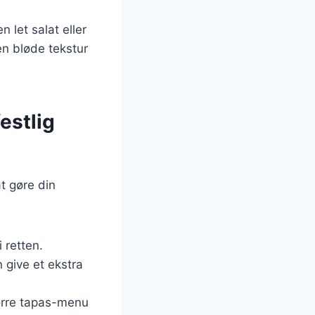
 let salat eller
en bløde tekstur
festlig
at gøre din
 retten.
n give et ekstra
tørre tapas-menu