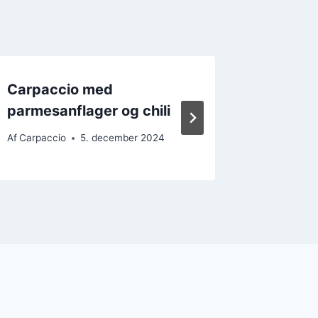
Carpaccio med
Eksotis
parmesanflager og chili
med ap
Af
Carpaccio
5. december 2024
Af
Carpacc