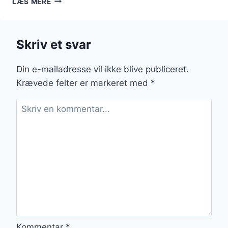
LÆS MERE
OPSKRIFT
MED
FENNIKEL
Skriv et svar
OG
OLIVENOLIE
Din e-mailadresse vil ikke blive publiceret.
Krævede felter er markeret med
*
Kommentar
*