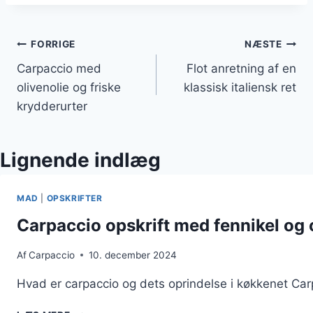
Indlægsnavigation
FORRIGE
NÆSTE
Carpaccio med
Flot anretning af en
olivenolie og friske
klassisk italiensk ret
krydderurter
Lignende indlæg
MAD
|
OPSKRIFTER
Carpaccio opskrift med fennikel og 
Af
Carpaccio
10. december 2024
Hvad er carpaccio og dets oprindelse i køkkenet Carpa
CARPACCIO