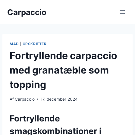
Fortsæt
Carpaccio
til
indhold
MAD
|
OPSKRIFTER
Fortryllende carpaccio
med granatæble som
topping
Af
Carpaccio
17. december 2024
Fortryllende
smagskombinationer i