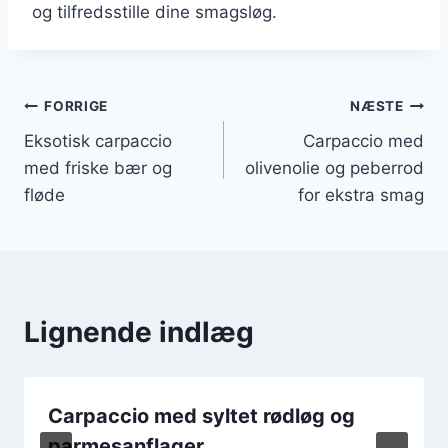
og tilfredsstille dine smagsløg.
Indlægsnavigation
FORRIGE
NÆSTE
Eksotisk carpaccio
Carpaccio med
med friske bær og
olivenolie og peberrod
fløde
for ekstra smag
Lignende indlæg
Carpaccio med syltet rødløg og
parmesanflager