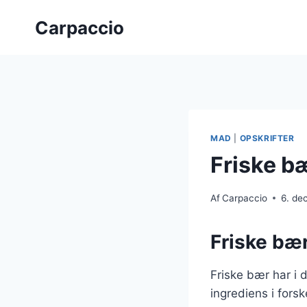
Fortsæt
Carpaccio
til
indhold
MAD
|
OPSKRIFTER
Friske b
Af
Carpaccio
6. de
Friske bær
Friske bær har i 
ingrediens i forsk