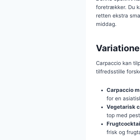
foretrækker. Du k
retten ekstra smag
middag.
Variatione
Carpaccio kan til
tilfredsstille for
Carpaccio m
for en asiatis
Vegetarisk c
top med pes
Frugtcocktai
frisk og frugt