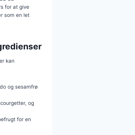
s for at give
er som en let
ngredienser
er kan
kado og sesamfrø
courgetter, og
efrugt for en