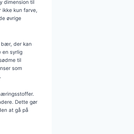
ny dimension til
ikke kun farve,
de øvrige
r bær, der kan
en syrlig
sødme til
enser som
.
næringsstoffer.
ndere. Dette gør
den at gå på