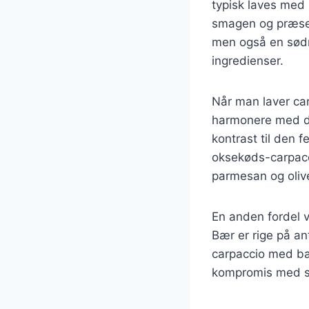
typisk laves med r
smagen og præsen
men også en sødm
ingredienser.
Når man laver car
harmonere med de
kontrast til den 
oksekøds-carpacc
parmesan og oliv
En anden fordel ve
Bær er rige på an
carpaccio med bær
kompromis med 