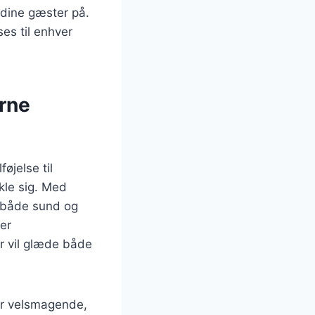
dine gæster på.
es til enhver
rne
øjelse til
kle sig. Med
n både sund og
er
r vil glæde både
 er velsmagende,