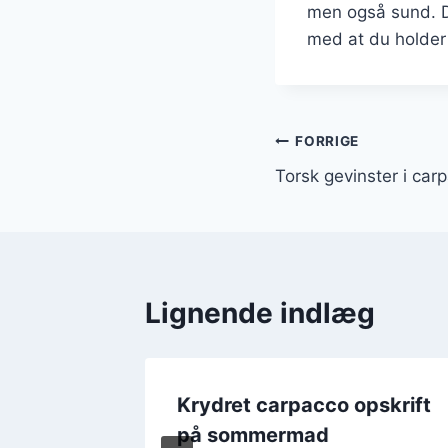
men også sund. D
med at du holder f
Indlægsnavi
FORRIGE
Torsk gevinster i carp
Lignende indlæg
Krydret carpacco opskrift
på sommermad