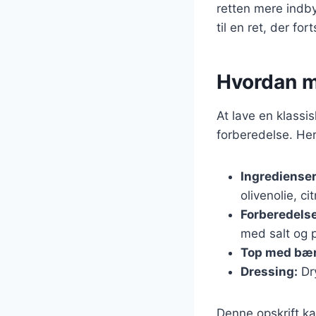
retten mere indb
til en ret, der fo
Hvordan m
At lave en klassi
forberedelse. Her
Ingredienser
olivenolie, ci
Forberedelse
med salt og 
Top med bær
Dressing:
Dry
Denne opskrift ka