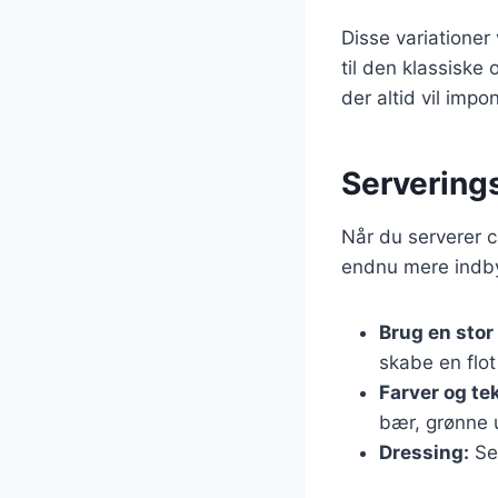
Disse variationer
til den klassiske
der altid vil impo
Serverings
Når du serverer ca
endnu mere indb
Brug en stor 
skabe en flot
Farver og te
bær, grønne 
Dressing:
Ser