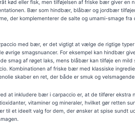
åt kød eller fisk, men tilføjelsen af friske bær giver en 
tationen. Bær som hindbær, blåbær og jordbær tilføjer 
e, der komplementerer de salte og umami-smage fra 
paccio med bær, er det vigtigt at vælge de rigtige type
 øvrige smagsnuancer. For eksempel kan hindbær give 
fede smag af røget laks, mens blåbær kan tilføje en mild 
io. Kombinationen af friske bær med klassiske ingredi
enolie skaber en ret, der både er smuk og velsmagende
d at inkludere bær i carpaccio er, at de tilfører ekstra 
tioxidanter, vitaminer og mineraler, hvilket gør retten su
 til et ideelt valg for dem, der ønsker at spise sundt u
smagen.