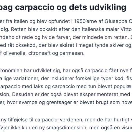
bag carpaccio og dets udvikling
 fra Italien og blev opfundet i 1950’erne af Giuseppe Cip
edig. Retten blev opkaldt efter den italienske maler Vitt
indeholdt røde og hvide farver, der mindede om retten. 
ed råt oksekød, der blev skåret i meget tynde skiver o
f olivenolie, citronsaft og parmesan.
ronomien har udviklet sig, har også carpaccio fået nye fo
llige variationer, der inkluderer forskellige typer kød, fi
arpaccio med laks og carpaccio med tun blevet populære 
rsion. Desuden er der også blevet eksperimenteret med 
er, hvor svampe og grøntsager er blevet brugt som hov
 ny tilføjelse til carpaccio-verdenen, men de har hurtigt
ilføjer ikke kun en ny smagsdimension, men også en visue