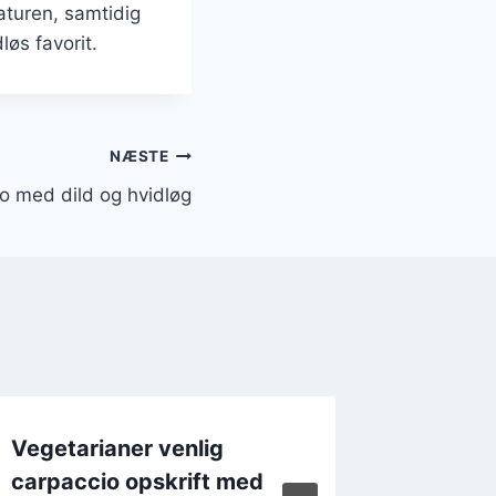
aturen, samtidig
løs favorit.
NÆSTE
o med dild og hvidløg
Vegetarianer venlig
Carpacc
carpaccio opskrift med
rucola