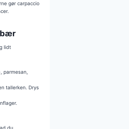
rne gør carpaccio
cer.
 bær
 lidt
r), parmesan,
 tallerken. Drys
nflager.
vad du