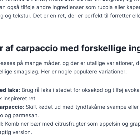
an også tilføje andre ingredienser som rucola eller kaper
 og tekstur. Det er en ret, der er perfekt til forretter ell
r af carpaccio med forskellige i
passes på mange måder, og der er utallige variationer, d
skellige smagsløg. Her er nogle populære variationer:
ed laks:
Brug rå laks i stedet for oksekød og tilføj avo
k inspireret ret.
arpaccio:
Skift kødet ud med tyndtskårne svampe eller 
to og parmesan.
l:
Kombiner bær med citrusfrugter som appelsin og grap
agtig version.