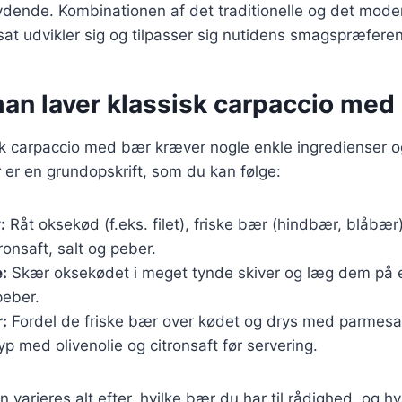
ydende. Kombinationen af det traditionelle og det mode
rtsat udvikler sig og tilpasser sig nutidens smagspræferen
an laver klassisk carpaccio med
sk carpaccio med bær kræver nogle enkle ingredienser og
 er en grundopskrift, som du kan følge:
:
Råt oksekød (f.eks. filet), friske bær (hindbær, blåbæ
tronsaft, salt og peber.
:
Skær oksekødet i meget tynde skiver og læg dem på en
peber.
:
Fordel de friske bær over kødet og drys med parmesa
p med olivenolie og citronsaft før servering.
n varieres alt efter, hvilke bær du har til rådighed, og h