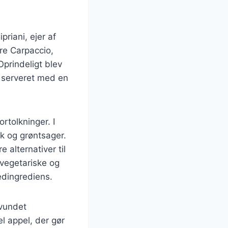
riani, ejer af
ore Carpaccio,
Oprindeligt blev
g serveret med en
rtolkninger. I
sk og grøntsager.
alternativer til
vegetariske og
edingrediens.
 vundet
l appel, der gør