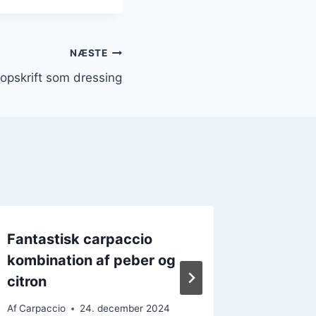
NÆSTE
 opskrift som dressing
Fantastisk carpaccio
Skønne 
kombination af peber og
carpac
citron
Af
Carpacc
Af
Carpaccio
24. december 2024