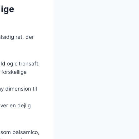
lige
lsidig ret, der
ld og citronsaft.
forskellige
ny dimension til
ver en dejlig
såsom balsamico,