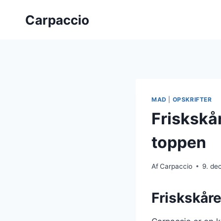
Fortsæt
Carpaccio
til
indhold
MAD
|
OPSKRIFTER
Friskskå
toppen
Af
Carpaccio
9. de
Friskskåre