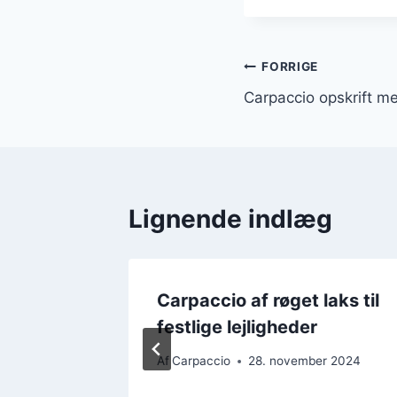
Indlægsnavi
FORRIGE
Carpaccio opskrift m
Lignende indlæg
accio
Carpaccio af røget laks til
m
festlige lejligheder
Af
Carpaccio
28. november 2024
 2024