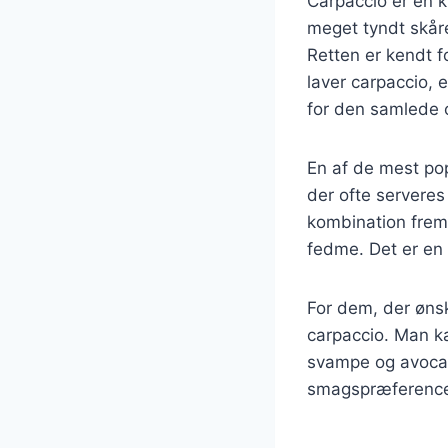
Carpaccio er en k
meget tyndt skår
Retten er kendt f
laver carpaccio, 
for den samlede 
En af de mest pop
der ofte serveres
kombination frem
fedme. Det er en p
For dem, der ønsk
carpaccio. Man k
svampe og avocado.
smagspræference