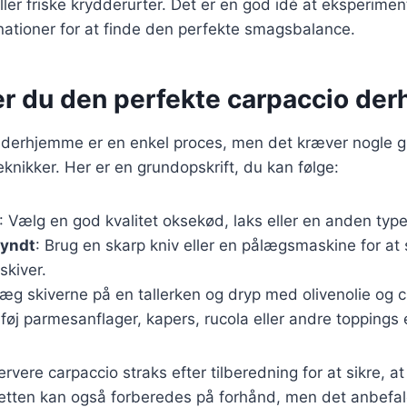
ler friske krydderurter. Det er en god idé at eksperime
nationer for at finde den perfekte smagsbalance.
er du den perfekte carpaccio de
o derhjemme er en enkel proces, men det kræver nogle
eknikker. Her er en grundopskrift, du kan følge:
: Vælg en god kvalitet oksekød, laks eller en anden type
tyndt
: Brug en skarp kniv eller en pålægsmaskine for at
skiver.
Læg skiverne på en tallerken og dryp med olivenolie og ci
ilføj parmesanflager, kapers, rucola eller andre toppings
servere carpaccio straks efter tilberedning for at sikre, at
Retten kan også forberedes på forhånd, men det anbefale