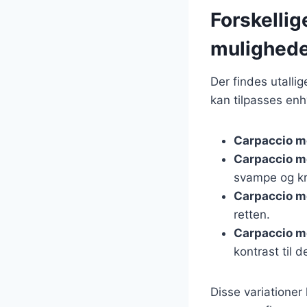
Forskellig
mulighed
Der findes utallig
kan tilpasses enh
Carpaccio m
Carpaccio 
svampe og kr
Carpaccio m
retten.
Carpaccio m
kontrast til d
Disse variationer