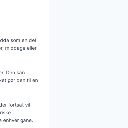
endda som en del
r, middage eller
er. Den kan
ket gør den til en
er fortsat vil
riske
e enhver gane.