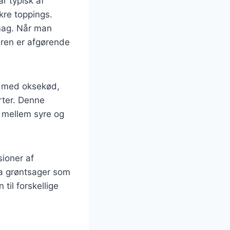
r typisk af
kre toppings.
smag. Når man
uren er afgørende
ft med oksekød,
rter. Denne
 mellem syre og
sioner af
da grøntsager som
til forskellige