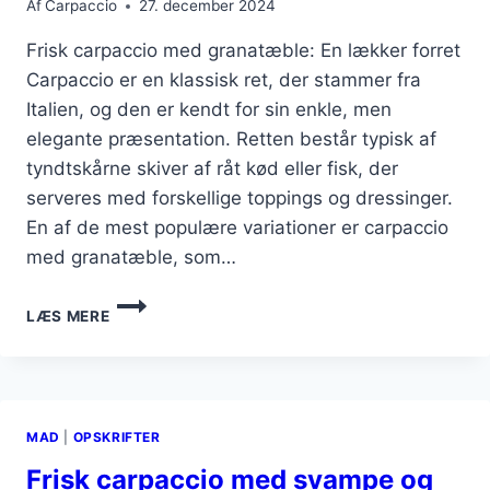
Af
Carpaccio
27. december 2024
Frisk carpaccio med granatæble: En lækker forret
Carpaccio er en klassisk ret, der stammer fra
Italien, og den er kendt for sin enkle, men
elegante præsentation. Retten består typisk af
tyndtskårne skiver af råt kød eller fisk, der
serveres med forskellige toppings og dressinger.
En af de mest populære variationer er carpaccio
med granatæble, som…
FRISK
LÆS MERE
CARPACCIO
MED
GRANATÆBLE
MAD
|
OPSKRIFTER
Frisk carpaccio med svampe og