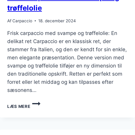
trøffelolie
Af
Carpaccio
18. december 2024
Frisk carpaccio med svampe og trøffelolie: En
delikat ret Carpaccio er en klassisk ret, der
stammer fra Italien, og den er kendt for sin enkle,
men elegante præsentation. Denne version med
svampe og trøffelolie tilføjer en ny dimension til
den traditionelle opskrift. Retten er perfekt som
forret eller let middag og kan tilpasses efter
sæsonens…
FRISK
LÆS MERE
CARPACCIO
MED
SVAMPE
OG
TRØFFELOLIE