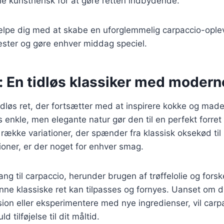
e kunstnerisk for at gøre retten indbydende.
ælpe dig med at skabe en uforglemmelig carpaccio-opleve
ster og gøre enhver middag speciel.
: En tidløs klassiker med modern
idløs ret, der fortsætter med at inspirere kokke og mad
 enkle, men elegante natur gør den til en perfekt forret 
 række variationer, der spænder fra klassisk oksekød til 
oner, er der noget for enhver smag.
ng til carpaccio, herunder brugen af trøffelolie og forsk
nne klassiske ret kan tilpasses og fornyes. Uanset om d
rsion eller eksperimentere med nye ingredienser, vil carp
ld tilføjelse til dit måltid.