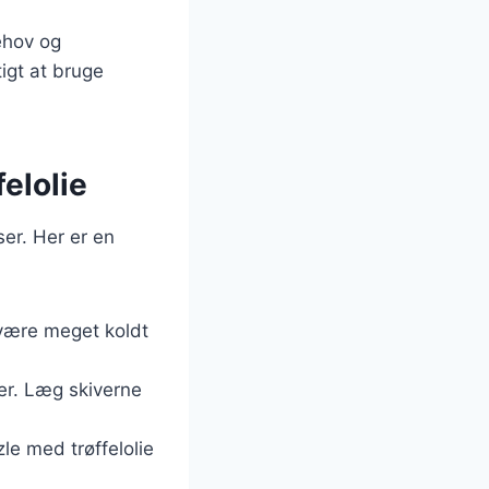
behov og
igt at bruge
elolie
er. Her er en
 være meget koldt
ver. Læg skiverne
le med trøffelolie