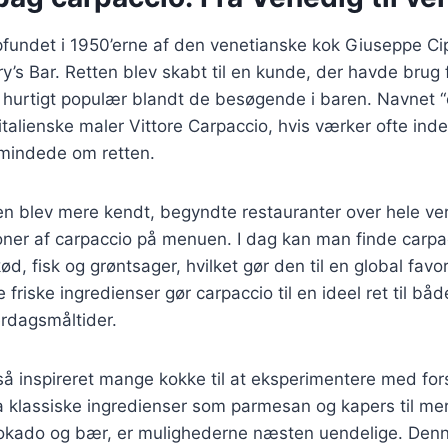
pfundet i 1950’erne af den venetianske kok Giuseppe Ci
’s Bar. Retten blev skabt til en kunde, der havde brug 
 hurtigt populær blandt de besøgende i baren. Navnet “
talienske maler Vittore Carpaccio, hvis værker ofte ind
 mindede om retten.
ten blev mere kendt, begyndte restauranter over hele ve
oner af carpaccio på menuen. I dag kan man finde carpa
kød, fisk og grøntsager, hvilket gør den til en global favo
 friske ingredienser gør carpaccio til en ideel ret til båd
erdagsmåltider.
å inspireret mange kokke til at eksperimentere med fors
ra klassiske ingredienser som parmesan og kapers til m
avokado og bær, er mulighederne næsten uendelige. Denn