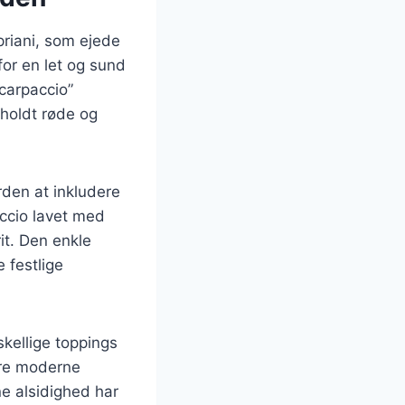
priani, som ejede
for en let og sund
carpaccio”
eholdt røde og
rden at inkludere
ccio lavet med
rit. Den enkle
e festlige
kellige toppings
ere moderne
e alsidighed har