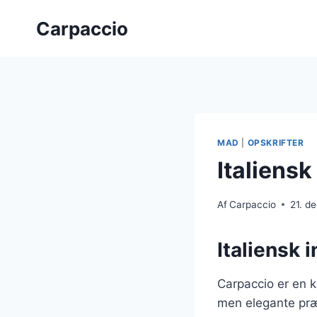
Fortsæt
Carpaccio
til
indhold
MAD
|
OPSKRIFTER
Italiensk
Af
Carpaccio
21. d
Italiensk 
Carpaccio er en k
men elegante præs