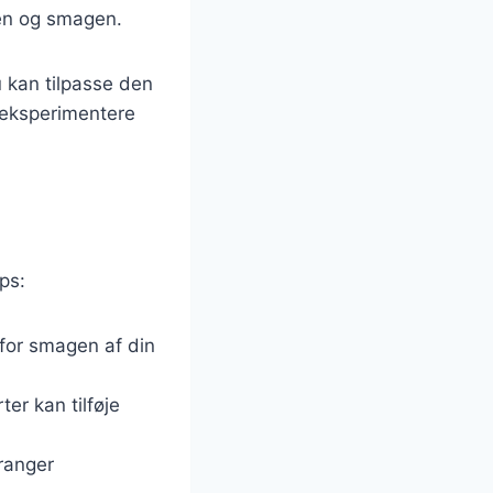
den og smagen.
u kan tilpasse den
å eksperimentere
ps:
 for smagen af din
ter kan tilføje
rranger