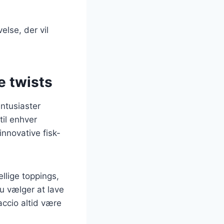
lse, der vil
e twists
entusiaster
til enhver
innovative fisk-
ellige toppings,
u vælger at lave
accio altid være