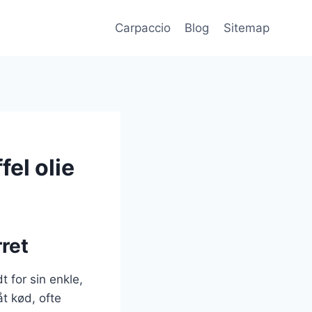
Carpaccio
Blog
Sitemap
fel olie
rret
t for sin enkle,
t kød, ofte