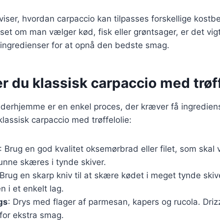
 viser, hvordan carpaccio kan tilpasses forskellige kost
et om man vælger kød, fisk eller grøntsager, er det vigt
tsingredienser for at opnå den bedste smag.
r du klassisk carpaccio med trøff
 derhjemme er en enkel proces, der kræver få ingrediens
klassisk carpaccio med trøffelolie:
: Brug en god kvalitet oksemørbrad eller filet, som skal
unne skæres i tynde skiver.
 Brug en skarp kniv til at skære kødet i meget tynde ski
n i et enkelt lag.
gs
: Drys med flager af parmesan, kapers og rucola. Drizz
 for ekstra smag.