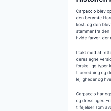
Carpaccio blev o
den berømte Harry
kost, og den blev
stammer fra den i
hvide farver, der
I takt med at ret
deres egne versi
forskellige typer 
tilberedning og de
lejligheder og hv
Carpaccio har ogs
og dressinger. F
tilføjelser som 