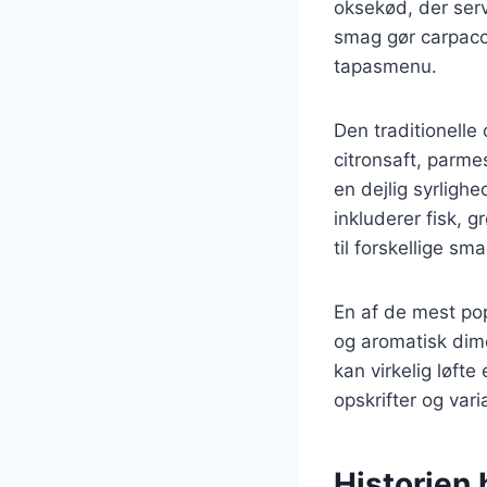
oksekød, der serv
smag gør carpacci
tapasmenu.
Den traditionelle 
citronsaft, parme
en dejlig syrligh
inkluderer fisk, g
til forskellige s
En af de mest pop
og aromatisk dime
kan virkelig løfte
opskrifter og vari
Historien 