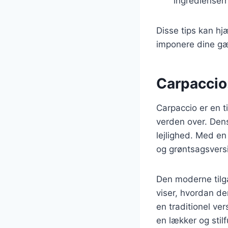
ingrediensern
Disse tips kan hj
imponere dine gæ
Carpaccio
Carpaccio er en t
verden over. Dens
lejlighed. Med en
og grøntsagsversi
Den moderne tilga
viser, hvordan de
en traditionel ve
en lækker og stilfu