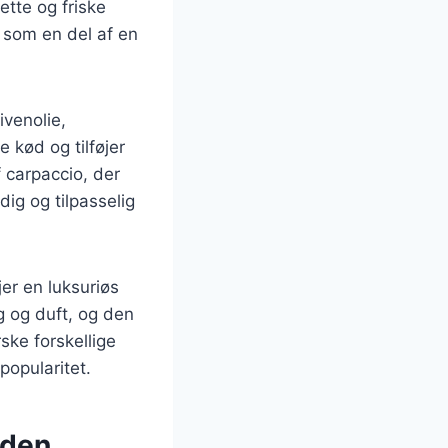
tte og friske
r som en del af en
ivenolie,
 kød og tilføjer
 carpaccio, der
dig og tilpasselig
jer en luksuriøs
ag og duft, og den
rske forskellige
popularitet.
rden