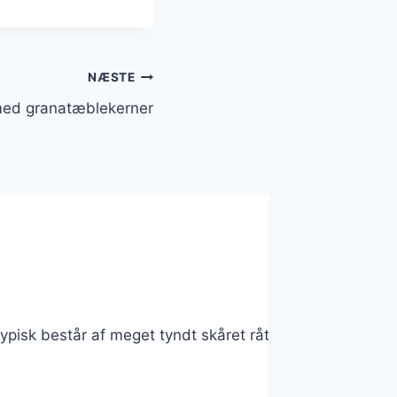
NÆSTE
med granatæblekerner
typisk består af meget tyndt skåret råt kød eller fisk, 