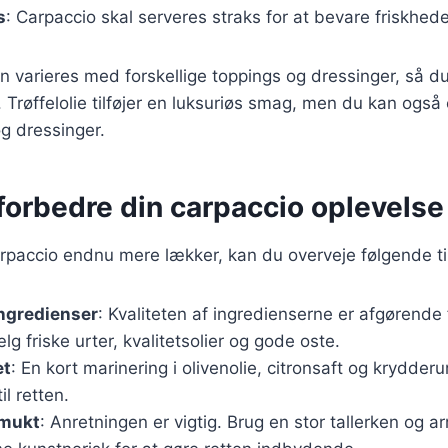
s
: Carpaccio skal serveres straks for at bevare friskhe
n varieres med forskellige toppings og dressinger, så d
. Trøffelolie tilføjer en luksuriøs smag, men du kan ogs
g dressinger.
t forbedre din carpaccio oplevelse
arpaccio endnu mere lækker, kan du overveje følgende ti
ingredienser
: Kvaliteten af ingredienserne er afgørende
lg friske urter, kvalitetsolier og gode oste.
et
: En kort marinering i olivenolie, citronsaft og krydderur
il retten.
smukt
: Anretningen er vigtig. Brug en stor tallerken og a