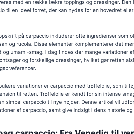
eres med en række lækre toppings og dressinger. Den le
o til en ideel forret, der kan nydes før en hovedret elle
opskrift på carpaccio inkluderer ofte ingredienser som ol
san og rucola. Disse elementer komplementerer det møre
ed og umami-smag. I dag findes der mange variationer af
røntsager og forskellige dressinger, hvilket gør retten alsi
magspræferencer.
ulære variationer er carpaccio med trøffelolie, som tilfø
nsion til retten. Trøffelolie er kendt for sin intense sm
 en simpel carpaccio til nye højder. Denne artikel vil udfo
ationer af carpaccio, samt give indsigt i dens historie og 
bag carpaccio: Fra Venedig til ve