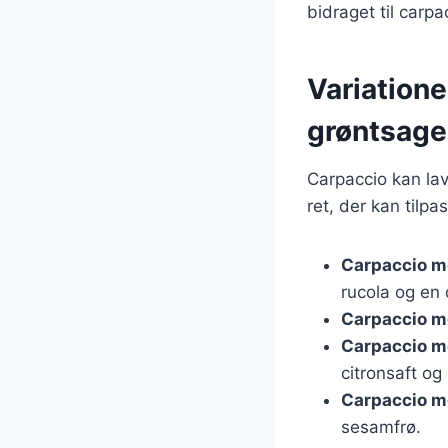
bidraget til carp
Variatione
grøntsage
Carpaccio kan lav
ret, der kan tilp
Carpaccio m
rucola og en d
Carpaccio m
Carpaccio 
citronsaft og 
Carpaccio m
sesamfrø.