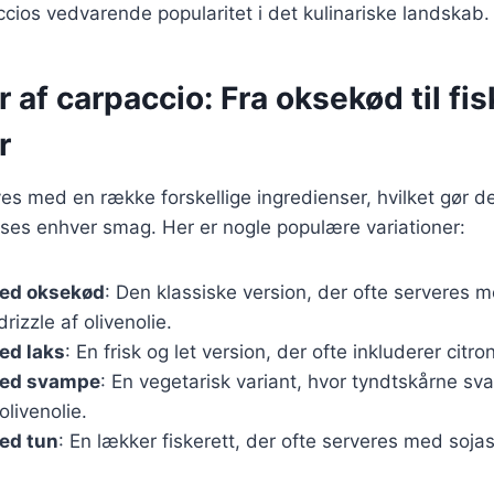
accios vedvarende popularitet i det kulinariske landskab.
r af carpaccio: Fra oksekød til fis
r
es med en række forskellige ingredienser, hvilket gør det
asses enhver smag. Her er nogle populære variationer:
ed oksekød
: Den klassiske version, der ofte serveres
rizzle af olivenolie.
ed laks
: En frisk og let version, der ofte inkluderer citro
med svampe
: En vegetarisk variant, hvor tyndtskårne sv
olivenolie.
ed tun
: En lækker fiskerett, der ofte serveres med soj