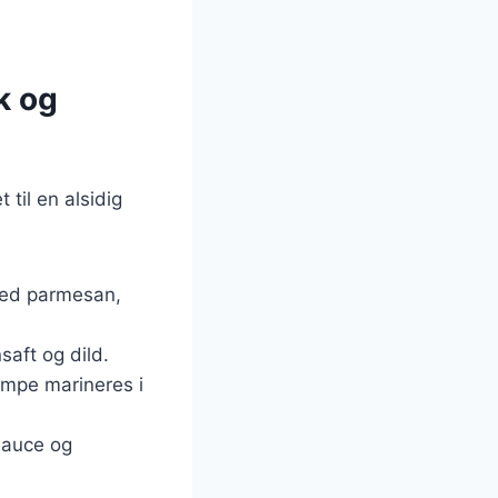
k og
 til en alsidig
 med parmesan,
nsaft og dild.
ampe marineres i
asauce og