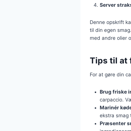
Server strak
Denne opskrift ka
til din egen smag
med andre olier o
Tips til a
For at gøre din c
Brug friske 
carpaccio. Væ
Marinér kød
ekstra smag t
Præsenter 