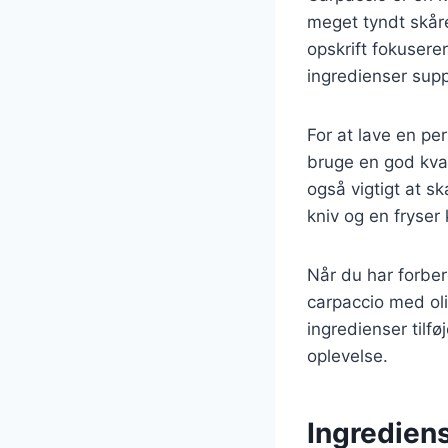
meget tyndt skår
opskrift fokusere
ingredienser sup
For at lave en per
bruge en god kval
også vigtigt at s
kniv og en fryser
Når du har forber
carpaccio med oli
ingredienser tilfø
oplevelse.
Ingrediens