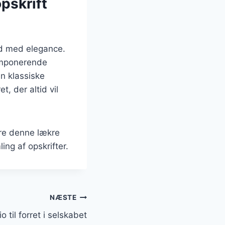
pskrift
ed med elegance.
 imponerende
en klassiske
t, der altid vil
ere denne lækre
ling af opskrifter.
NÆSTE
o til forret i selskabet