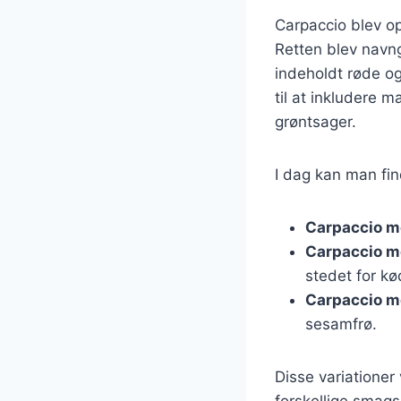
Carpaccio blev op
Retten blev navng
indeholdt røde og
til at inkludere 
grøntsager.
I dag kan man fin
Carpaccio m
Carpaccio 
stedet for kø
Carpaccio m
sesamfrø.
Disse variationer
forskellige smag