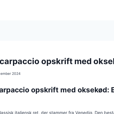
 carpaccio opskrift med oks
cember 2024
carpaccio opskrift med oksekød: 
lassisk italiensk ret, der stammer fra Venedig. Den bestå