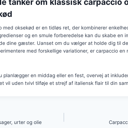
e tanker om klassisk carpaccio o
kød
io med oksekød er en tidløs ret, der kombinerer enkelh
ngredienser og en smule forberedelse kan du skabe en
læde dine gæster. Uanset om du vælger at holde dig til d
perimentere med forskellige variationer, er carpaccio en re
 planlægger en middag eller en fest, overvej at inklud
vil uden tvivl tilføje et strejf af italiensk flair til din sam
gation
ger, urter og olie
Carpacci