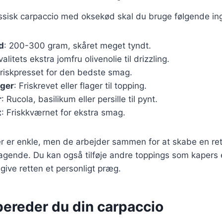
assisk carpaccio med oksekød skal du bruge følgende in
d
: 200-300 gram, skåret meget tyndt.
valitets ekstra jomfru olivenolie til drizzling.
Friskpresset for den bedste smag.
ger
: Friskrevet eller flager til topping.
r
: Rucola, basilikum eller persille til pynt.
t
: Friskkværnet for ekstra smag.
r er enkle, men de arbejder sammen for at skabe en ret
gende. Du kan også tilføje andre toppings som kapers e
 give retten et personligt præg.
bereder du din carpaccio