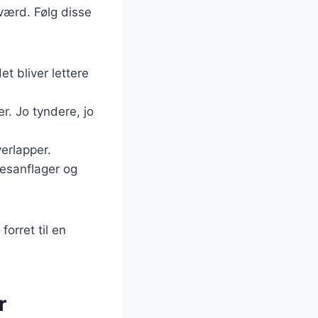
værd. Følg disse
t bliver lettere
r. Jo tyndere, jo
verlapper.
mesanflager og
forret til en
r