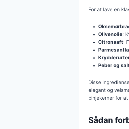
For at lave en kl
Oksemørbra
Olivenolie
: K
Citronsaft
: 
Parmesanfla
Krydderurte
Peber og sal
Disse ingrediense
elegant og velsma
pinjekerner for at
Sådan for