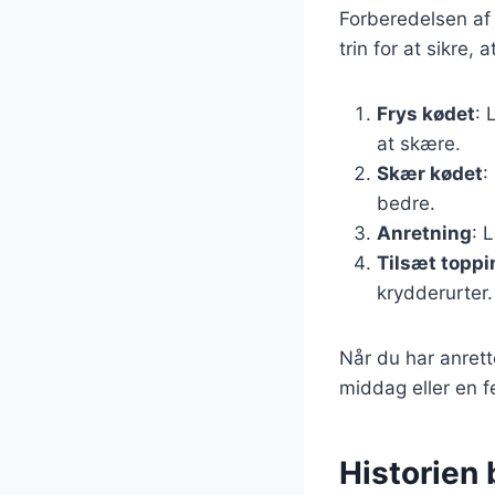
Forberedelsen af 
trin for at sikre, a
Frys kødet
: 
at skære.
Skær kødet
:
bedre.
Anretning
: 
Tilsæt topp
krydderurter.
Når du har anrette
middag eller en f
Historien 