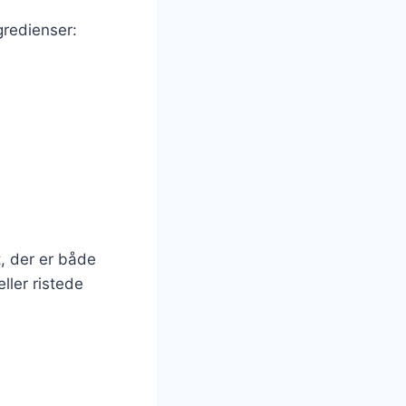
gredienser:
, der er både
ller ristede