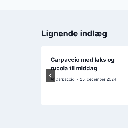
Lignende indlæg
 til
Carpaccio med laks og
rucola til middag
 2024
Af
Carpaccio
25. december 2024