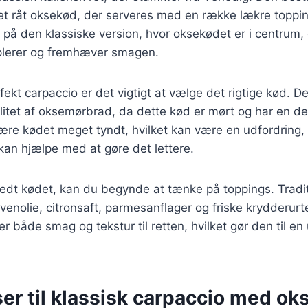
et råt oksekød, der serveres med en række lækre toppi
r på den klassiske version, hvor oksekødet er i centrum,
plerer og fremhæver smagen.
fekt carpaccio er det vigtigt at vælge det rigtige kød. D
itet af oksemørbrad, da dette kød er mørt og har en de
kære kødet meget tyndt, hvilket kan være en udfordring
 kan hjælpe med at gøre det lettere.
edt kødet, kan du begynde at tænke på toppings. Tradit
venolie, citronsaft, parmesanflager og friske krydderurt
jer både smag og tekstur til retten, hvilket gør den til e
er til klassisk carpaccio med ok