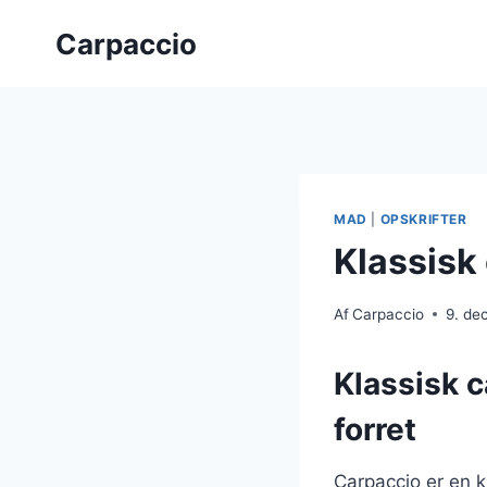
Fortsæt
Carpaccio
til
indhold
MAD
|
OPSKRIFTER
Klassisk
Af
Carpaccio
9. de
Klassisk 
forret
Carpaccio er en k