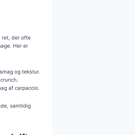
ret, der ofte
mage. Her er
 smag og tekstur.
 crunch.
mag af carpaccio.
nde, samtidig