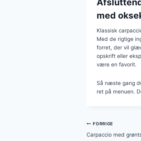
Afsluttend
med okse
Klassisk carpacc
Med de rigtige i
forret, der vil g
opskrift eller eks
være en favorit.
Så næste gang du
ret på menuen. Det 
Indlægsnavi
FORRIGE
Carpaccio med grøntsa