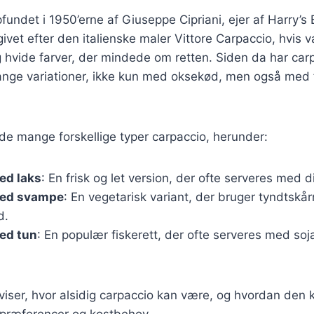
fundet i 1950’erne af Giuseppe Cipriani, ejer af Harry’s 
ivet efter den italienske maler Vittore Carpaccio, hvis 
 hvide farver, der mindede om retten. Siden da har carp
mange variationer, ikke kun med oksekød, men også med 
de mange forskellige typer carpaccio, herunder:
ed laks
: En frisk og let version, der ofte serveres med di
med svampe
: En vegetarisk variant, der bruger tyndtskå
d.
ed tun
: En populær fiskerett, der ofte serveres med so
 viser, hvor alsidig carpaccio kan være, og hvordan den 
spræferencer og kostbehov.