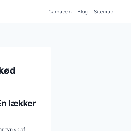
Carpaccio
Blog
Sitemap
ekød
En lækker
r typisk af