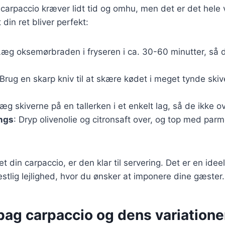
carpaccio kræver lidt tid og omhu, men det er det hele 
t din ret bliver perfekt:
Læg oksemørbraden i fryseren i ca. 30-60 minutter, så de
 Brug en skarp kniv til at skære kødet i meget tynde skive
Læg skiverne på en tallerken i et enkelt lag, så de ikke o
ings
: Dryp olivenolie og citronsaft over, og top med par
t din carpaccio, er den klar til servering. Det er en ideel 
estlig lejlighed, hvor du ønsker at imponere dine gæster.
bag carpaccio og dens variatione