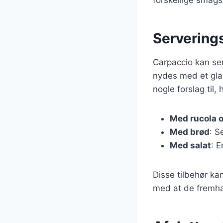
Serverings
Carpaccio kan ser
nydes med et glas
nogle forslag til
Med rucola 
Med brød
: S
Med salat
: E
Disse tilbehør ka
med at de fremh