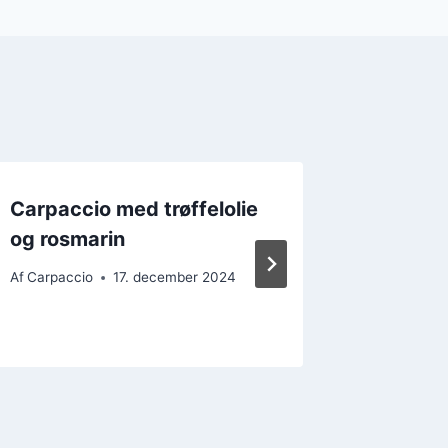
Carpaccio med trøffelolie
Carpac
og rosmarin
peber t
opleve
Af
Carpaccio
17. december 2024
Af
Carpacc