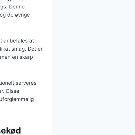
ngs. Denne
 og de øvrige
et anbefales at
likat smag. Det er
, men en skarp
ionelt serveres
er. Disse
n uforglemmelig
sekød