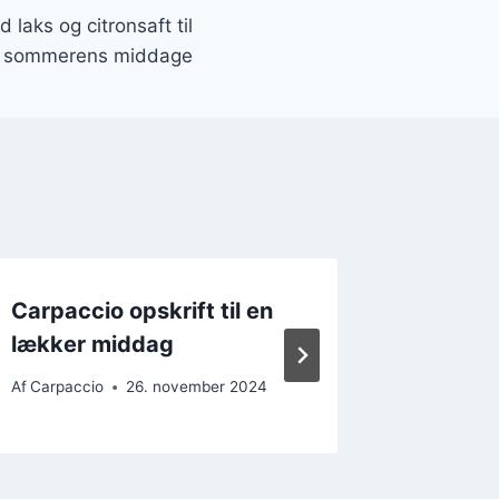
 laks og citronsaft til
sommerens middage
Carpaccio opskrift til en
Sund c
lækker middag
citrusf
Af
Carpaccio
26. november 2024
Af
Carpacc