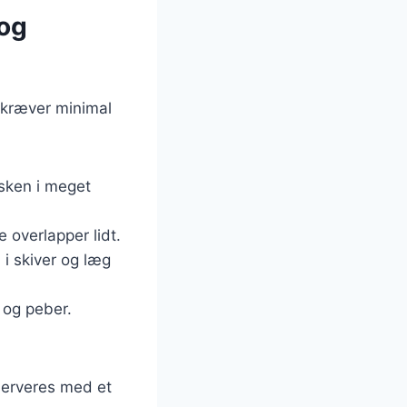
 og
 kræver minimal
fisken i meget
e overlapper lidt.
i skiver og læg
t og peber.
serveres med et