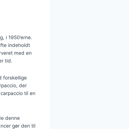
g, i 1950’erne.
fte indeholdt
erveret med en
r tid.
 forskellige
rpaccio, der
 carpaccio til en
de denne
ncer gør den til