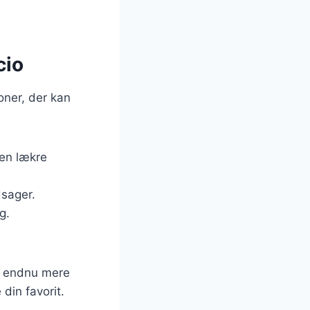
cio
oner, der kan
den lækre
dsager.
g.
en endnu mere
din favorit.