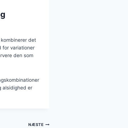
og
r kombinerer det
for variationer
servere den som
magskombinationer
g alsidighed er
NÆSTE