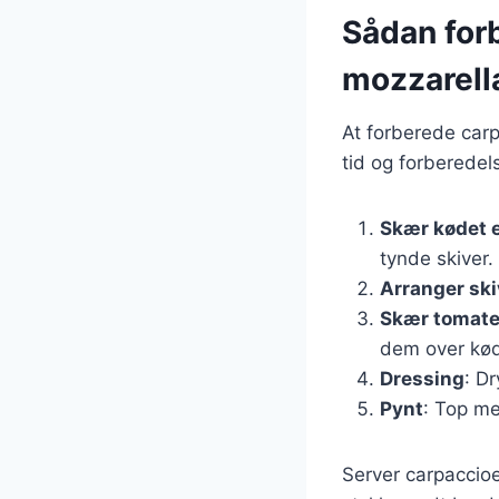
Sådan for
mozzarell
At forberede car
tid og forberedels
Skær kødet e
tynde skiver.
Arranger sk
Skær tomate
dem over køde
Dressing
: Dr
Pynt
: Top me
Server carpaccioe