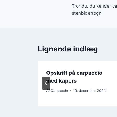
Tror du, du kender c
stenbiderrogn!
Lignende indlæg
t med
Opskrift på carpaccio
med kapers
 2024
Af
Carpaccio
19. december 2024