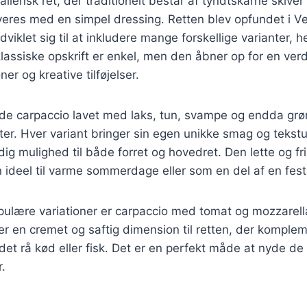
aliensk ret, der traditionelt består af tyndtskårne skiver 
eres med en simpel dressing. Retten blev opfundet i Ve
viklet sig til at inkludere mange forskellige varianter, h
lassiske opskrift er enkel, men den åbner op for en ver
r og kreative tilføjelser.
nde carpaccio lavet med laks, tun, svampe og endda gr
r. Hver variant bringer sin egen unikke smag og tekstur t
idig mulighed til både forret og hovedret. Den lette og fr
 ideel til varme sommerdage eller som en del af en fest
pulære variationer er carpaccio med tomat og mozzarel
jer en cremet og saftig dimension til retten, der komple
det rå kød eller fisk. Det er en perfekt måde at nyde de
.