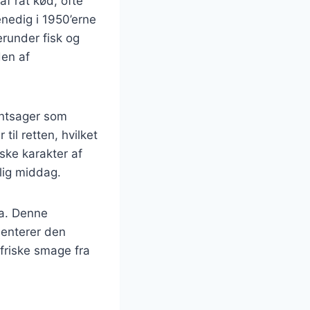
af råt kød, ofte
nedig i 1950’erne
erunder fisk og
den af
øntsager som
il retten, hvilket
iske karakter af
lig middag.
la. Denne
menterer den
 friske smage fra