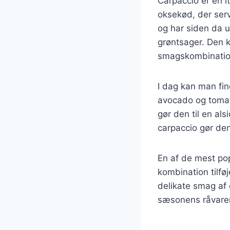
Carpaccio er en it
oksekød, der serv
og har siden da ud
grøntsager. Den k
smagskombinatione
I dag kan man fi
avocado og tomate
gør den til en als
carpaccio gør den
En af de mest po
kombination tilfø
delikate smag af 
sæsonens råvarer