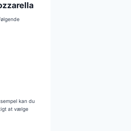
ozzarella
 følgende
eksempel kan du
tigt at vælge