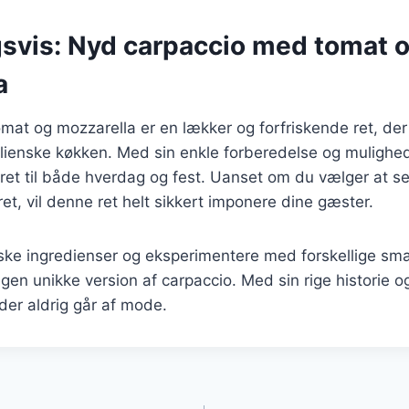
gsvis: Nyd carpaccio med tomat 
a
mat og mozzarella er en lækker og forfriskende ret, de
alienske køkken. Med sin enkle forberedelse og mulighed 
 ret til både hverdag og fest. Uanset om du vælger at 
ret, vil denne ret helt sikkert imponere dine gæster.
iske ingredienser og eksperimentere med forskellige s
egen unikke version af carpaccio. Med sin rige historie o
 der aldrig går af mode.
gation