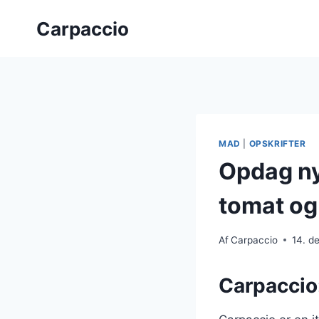
Fortsæt
Carpaccio
til
indhold
MAD
|
OPSKRIFTER
Opdag ny
tomat og
Af
Carpaccio
14. d
Carpaccio: