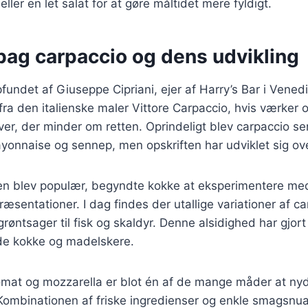
ller en let salat for at gøre måltidet mere fyldigt.
bag carpaccio og dens udvikling
fundet af Giuseppe Cipriani, ejer af Harry’s Bar i Venedi
a den italienske maler Vittore Carpaccio, hvis værker o
ver, der minder om retten. Oprindeligt blev carpaccio s
yonnaise og sennep, men opskriften har udviklet sig ove
ten blev populær, begyndte kokke at eksperimentere med
ræsentationer. I dag findes der utallige variationer af ca
 grøntsager til fisk og skaldyr. Denne alsidighed har gjort
åde kokke og madelskere.
mat og mozzarella er blot én af de mange måder at ny
 Kombinationen af friske ingredienser og enkle smagsnua