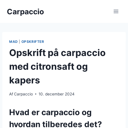
Fortsæt
Carpaccio
til
indhold
MAD
|
OPSKRIFTER
Opskrift på carpaccio
med citronsaft og
kapers
Af
Carpaccio
10. december 2024
Hvad er carpaccio og
hvordan tilberedes det?