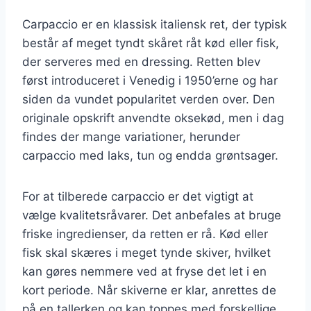
Carpaccio er en klassisk italiensk ret, der typisk
består af meget tyndt skåret råt kød eller fisk,
der serveres med en dressing. Retten blev
først introduceret i Venedig i 1950’erne og har
siden da vundet popularitet verden over. Den
originale opskrift anvendte oksekød, men i dag
findes der mange variationer, herunder
carpaccio med laks, tun og endda grøntsager.
For at tilberede carpaccio er det vigtigt at
vælge kvalitetsråvarer. Det anbefales at bruge
friske ingredienser, da retten er rå. Kød eller
fisk skal skæres i meget tynde skiver, hvilket
kan gøres nemmere ved at fryse det let i en
kort periode. Når skiverne er klar, anrettes de
på en tallerken og kan toppes med forskellige