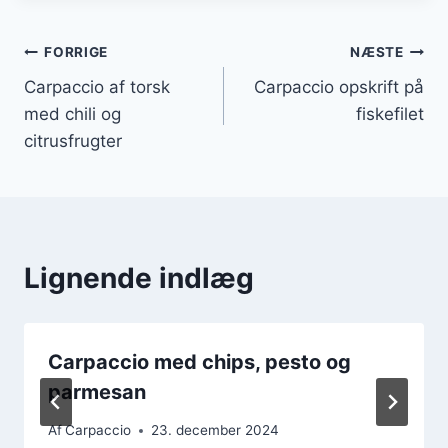
Indlægsnavigation
FORRIGE
NÆSTE
Carpaccio af torsk
Carpaccio opskrift på
med chili og
fiskefilet
citrusfrugter
Lignende indlæg
Carpaccio med chips, pesto og
parmesan
Af
Carpaccio
23. december 2024