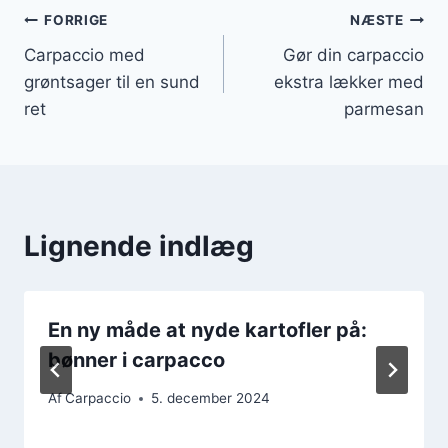
Indlægsnavigation
FORRIGE
NÆSTE
Carpaccio med
Gør din carpaccio
grøntsager til en sund
ekstra lækker med
ret
parmesan
Lignende indlæg
En ny måde at nyde kartofler på:
bønner i carpacco
Af
Carpaccio
5. december 2024