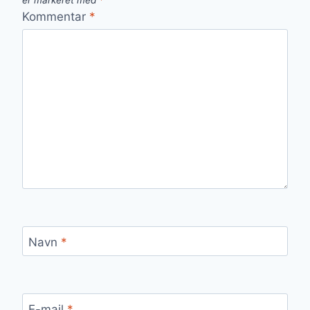
er markeret med
*
Kommentar
*
Navn
*
E-mail
*