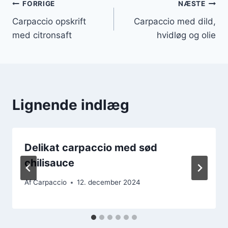
Indlægsnavigation
FORRIGE
NÆSTE
Carpaccio opskrift
Carpaccio med dild,
med citronsaft
hvidløg og olie
Lignende indlæg
Delikat carpaccio med sød
chilisauce
Af
Carpaccio
12. december 2024