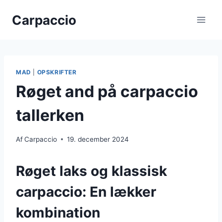
Fortsæt
Carpaccio
til
indhold
MAD
|
OPSKRIFTER
Røget and på carpaccio
tallerken
Af
Carpaccio
19. december 2024
Røget laks og klassisk
carpaccio: En lækker
kombination