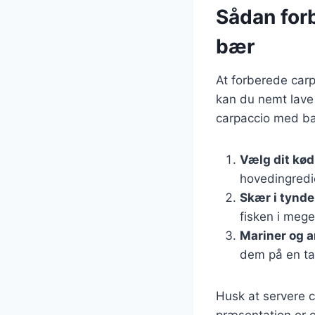
Sådan for
bær
At forberede carp
kan du nemt lave 
carpaccio med b
Vælg dit kød 
hovedingredie
Skær i tynde
fisken i mege
Mariner og a
dem på en tal
Husk at servere 
præsentation er o