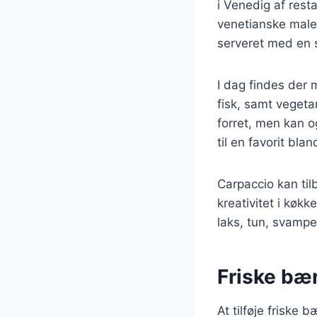
i Venedig af res
venetianske maler
serveret med en 
I dag findes der 
fisk, samt vegeta
forret, men kan 
til en favorit bl
Carpaccio kan til
kreativitet i køk
laks, tun, svamp
Friske bær
At tilføje friske 