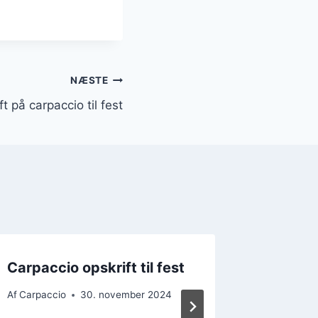
NÆSTE
t på carpaccio til fest
Carpaccio opskrift til fest
Carpac
citrons
Af
Carpaccio
30. november 2024
Af
Carpacc