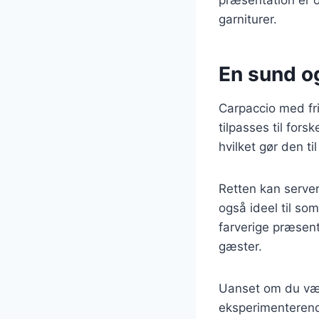
garniturer.
En sund og
Carpaccio med fr
tilpasses til fors
hvilket gør den t
Retten kan server
også ideel til som
farverige præsent
gæster.
Uanset om du væl
eksperimenterende