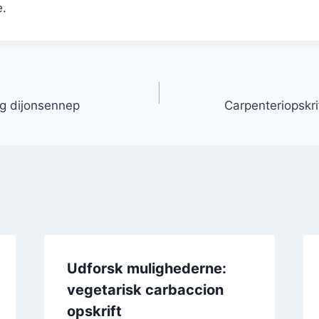
e.
gation
og dijonsennep
Carpenteriopskrif
Udforsk mulighederne:
vegetarisk carbaccion
opskrift