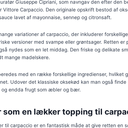
tauratør Giuseppe Cipriani, som navngav den efter den 
 Vittore Carpaccio. Den originale opskrift bestod af ok
sauce lavet af mayonnaise, sennep og citronsaft.
mange variationer af carpaccio, der inkluderer forskellig
riske versioner med svampe eller grøntsager. Retten er
også nydes som en let middag. Den friske og delikate s
andt mange madelskere.
beredes med en række forskellige ingredienser, hvilket g
kenet. Udover det klassiske oksekød kan man også finde
e og endda frugt som æbler og bær.
 som en lækker topping til carpa
bær til carpaccio er en fantastisk måde at give retten en s