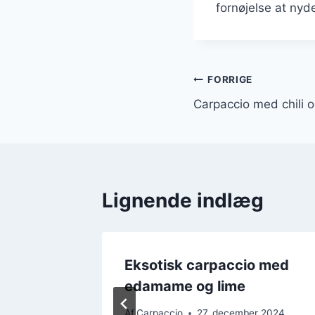
fornøjelse at nyd
Indlægsnavi
FORRIGE
Carpaccio med chili 
Lignende indlæg
lighed:
Eksotisk carpaccio med
r
edamame og lime
 2024
Af
Carpaccio
27. december 2024