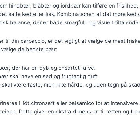
om hindbær, blåbær og jordbær kan tilføre en friskhed,
et salte kød eller fisk. Kombinationen af det møre kød
sk balance, der er både smagfuld og visuelt tiltalende.
 til din carpaccio, er det vigtigt at vælge de mest fris
 at vælge de bedste bær:
bær, der har en dyb og ensartet farve.
 bær skal have en sød og frugtagtig duft.
 skal være faste, men ikke hårde, og uden tegn på skad
neres i lidt citronsaft eller balsamico for at intensiver
paccioen. Dette giver en ekstra dimension til retten og 