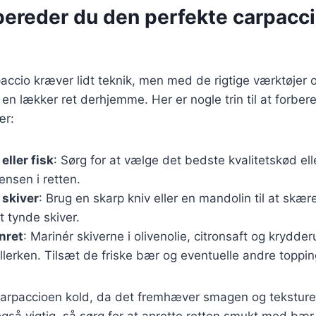
bereder du den perfekte carpacc
accio kræver lidt teknik, men med de rigtige værktøjer 
en lækker ret derhjemme. Her er nogle trin til at forbe
ær:
eller fisk
: Sørg for at vælge det bedste kvalitetskød elle
nsen i retten.
 skiver
: Brug en skarp kniv eller en mandolin til at skær
t tynde skiver.
nret
: Marinér skiverne i olivenolie, citronsaft og krydder
lerken. Tilsæt de friske bær og eventuelle andre toppin
carpaccioen kold, da det fremhæver smagen og teksture
gså vigtig, så sørg for at anrette retten smukt med bær