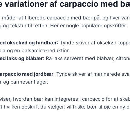
e variationer af carpaccio med b
måder at tilberede carpaccio med bær på, og hver varia
og tekstur til retten. Her er nogle populære opskrifter:
ed oksekød og hindbær
: Tynde skiver af oksekød topp
ola og en balsamico-reduktion.
ed laks og blåbær
: Rå laks serveret med blåbær, citron
carpaccio med jordbær
: Tynde skiver af marinerede s
ær og parmesanflager.
 viser, hvordan bær kan integreres i carpaccio for at sk
 hvilken opskrift du vælger, vil friske bær tilføje en ny d