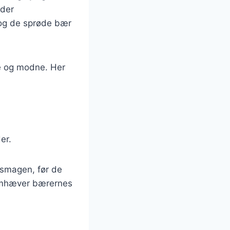
 der
 og de sprøde bær
ke og modne. Her
er.
e smagen, før de
fremhæver bærernes