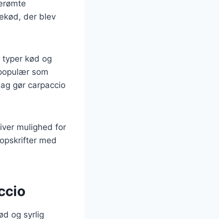
berømte
sekød, der blev
e typer kød og
 populær som
mag gør carpaccio
iver mulighed for
 opskrifter med
ccio
ød og syrlig