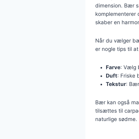
dimension. Bær s
komplementerer d
skaber en harmoni
Når du vælger bær
er nogle tips til
Farve
: Vælg 
Duft
: Friske
Tekstur
: Bær
Bær kan også mari
tilsættes til car
naturlige sødme.