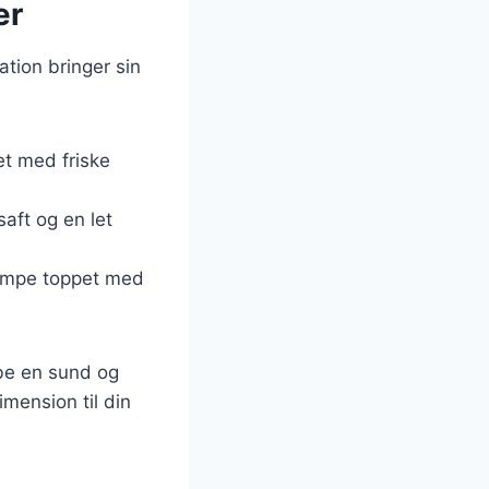
ær
tion bringer sin
et med friske
saft og en let
vampe toppet med
abe en sund og
imension til din