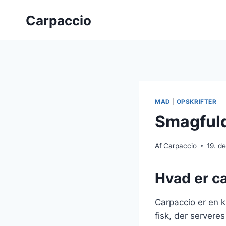
Fortsæt
Carpaccio
til
indhold
MAD
|
OPSKRIFTER
Smagfuld
Af
Carpaccio
19. d
Hvad er ca
Carpaccio er en kl
fisk, der servere