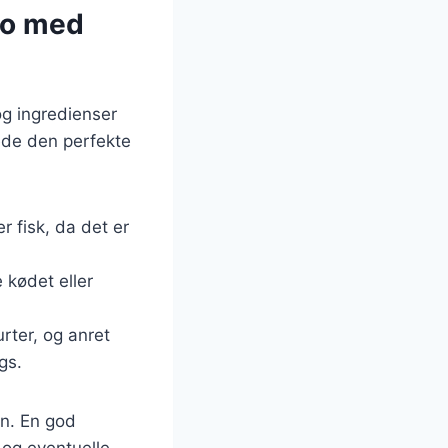
io med
og ingredienser
rede den perfekte
r fisk, da det er
e kødet eller
urter, og anret
gs.
n. En god
 og eventuelle