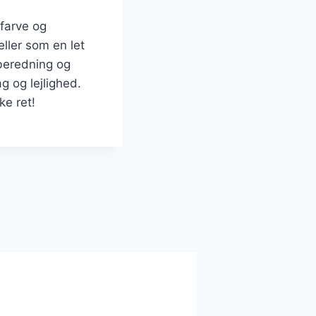
farve og
ller som en let
lberedning og
g og lejlighed.
ke ret!