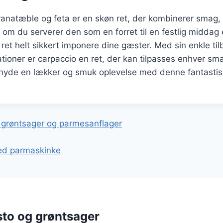
anatæble og feta er en skøn ret, der kombinerer smag, 
om du serverer den som en forret til en festlig middag e
e ret helt sikkert imponere dine gæster. Med sin enkle ti
ationer er carpaccio en ret, der kan tilpasses enhver sma
at nyde en lækker og smuk oplevelse med denne fantastis
gation
å grøntsager og parmesanflager
med parmaskinke
to og grøntsager