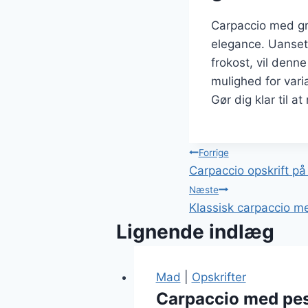
Carpaccio med gr
elegance. Uanset 
frokost, vil denn
mulighed for vari
Gør dig klar til 
Indlægsnavi
Forrige
Carpaccio opskrift p
Næste
Klassisk carpaccio 
Lignende indlæg
Mad
|
Opskrifter
Carpaccio med pes