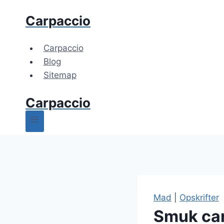
Fortsæt
Carpaccio
til
indhold
Carpaccio
Blog
Sitemap
Carpaccio
Mad
|
Opskrifter
Smuk car