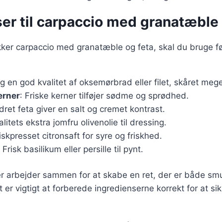
er til carpaccio med granatæble 
ækker carpaccio med granatæble og feta, skal du bruge f
g en god kvalitet af oksemørbrad eller filet, skåret mege
erner
: Friske kerner tilføjer sødme og sprødhed.
dret feta giver en salt og cremet kontrast.
alitets ekstra jomfru olivenolie til dressing.
riskpresset citronsaft for syre og friskhed.
: Frisk basilikum eller persille til pynt.
er arbejder sammen for at skabe en ret, der er både sm
er vigtigt at forberede ingredienserne korrekt for at s