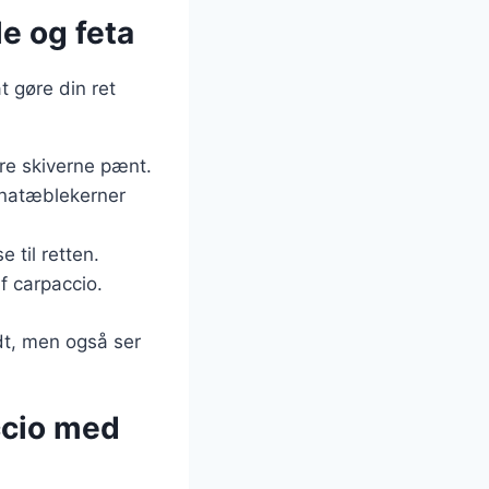
e og feta
t gøre din ret
gere skiverne pænt.
anatæblekerner
e til retten.
af carpaccio.
dt, men også ser
accio med