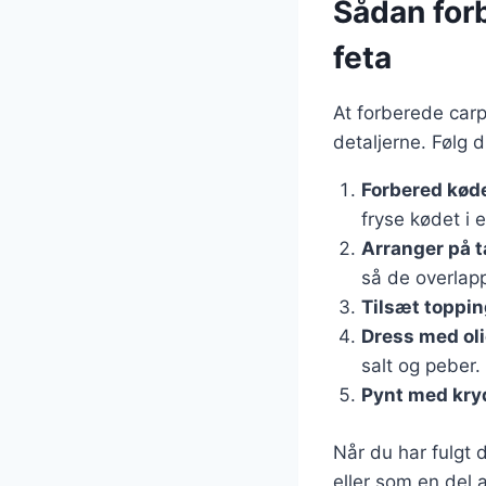
Sådan for
feta
At forberede car
detaljerne. Følg di
Forbered kød
fryse kødet i e
Arranger på t
så de overlapp
Tilsæt toppi
Dress med oli
salt og peber.
Pynt med kry
Når du har fulgt d
eller som en del 