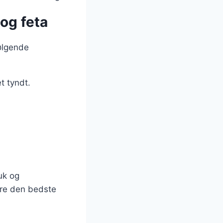
og feta
ølgende
t tyndt.
uk og
ikre den bedste