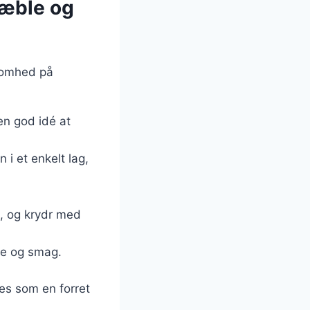
tæble og
ksomhed på
en god idé at
 i et enkelt lag,
n, og krydr med
rve og smag.
des som en forret