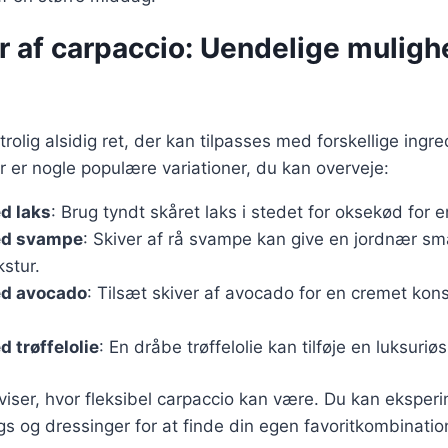
r af carpaccio: Uendelige muligh
rolig alsidig ret, der kan tilpasses med forskellige ingr
r er nogle populære variationer, du kan overveje:
d laks
: Brug tyndt skåret laks i stedet for oksekød for 
ed svampe
: Skiver af rå svampe kan give en jordnær s
kstur.
d avocado
: Tilsæt skiver af avocado for en cremet kon
 trøffelolie
: En dråbe trøffelolie kan tilføje en luksuriøs
 viser, hvor fleksibel carpaccio kan være. Du kan ekspe
ngs og dressinger for at finde din egen favoritkombinatio