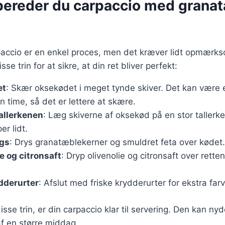
bereder du carpaccio med grana
paccio er en enkel proces, men det kræver lidt opmær
sse trin for at sikre, at din ret bliver perfekt:
et
: Skær oksekødet i meget tynde skiver. Det kan være 
n time, så det er lettere at skære.
allerkenen
: Læg skiverne af oksekød på en stor tallerken
er lidt.
ngs
: Drys granatæblekerner og smuldret feta over kødet.
e og citronsaft
: Dryp olivenolie og citronsaft over rette
dderurter
: Afslut med friske krydderurter for ekstra fa
isse trin, er din carpaccio klar til servering. Den kan ny
af en større middag.