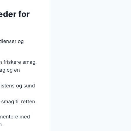
eder for
edienser og
en friskere smag.
mag og en
sistens og sund
 smag til retten.
rimentere med
n.