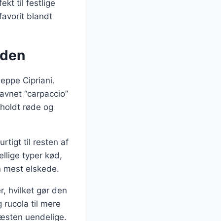
kt til festlige
favorit blandt
rden
eppe Cipriani.
Navnet “carpaccio”
eholdt røde og
rtigt til resten af
ellige typer kød,
n mest elskede.
, hvilket gør den
 rucola til mere
næsten uendelige.