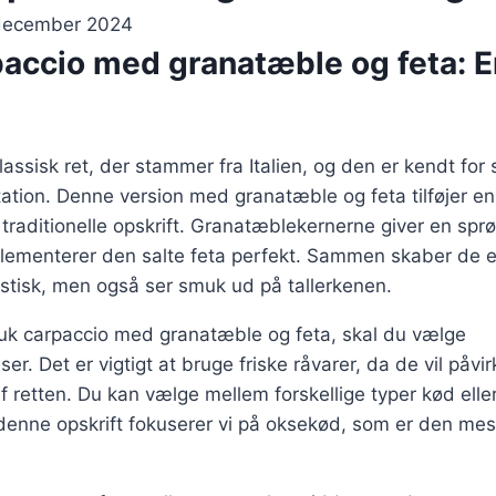
december 2024
accio med granatæble og feta: E
lassisk ret, der stammer fra Italien, og den er kendt for
tion. Denne version med granatæble og feta tilføjer en f
 traditionelle opskrift. Granatæblekernerne giver en sp
ementerer den salte feta perfekt. Sammen skaber de en
stisk, men også ser smuk ud på tallerkenen.
muk carpaccio med granatæble og feta, skal du vælge
ser. Det er vigtigt at bruge friske råvarer, da de vil på
retten. Du kan vælge mellem forskellige typer kød eller f
denne opskrift fokuserer vi på oksekød, som er den mes