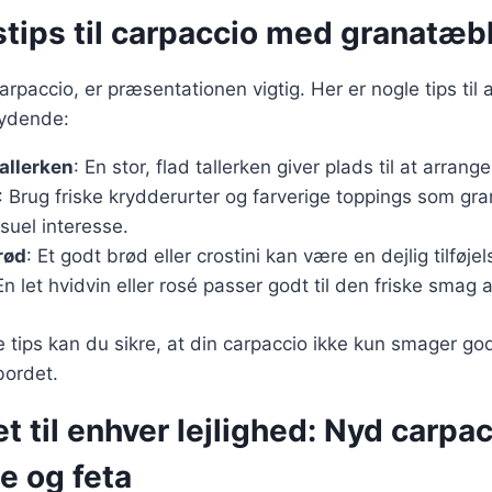
tips til carpaccio med granatæbl
rpaccio, er præsentationen vigtig. Her er nogle tips til a
ydende:
tallerken
: En stor, flad tallerken giver plads til at arran
: Brug friske krydderurter og farverige toppings som gr
isuel interesse.
rød
: Et godt brød eller crostini kan være en dejlig tilføjels
En let hvidvin eller rosé passer godt til den friske smag 
e tips kan du sikre, at din carpaccio ikke kun smager go
bordet.
t til enhver lejlighed: Nyd carp
e og feta