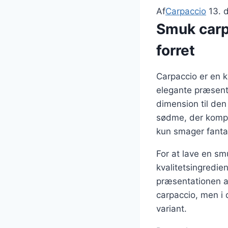
Af
Carpaccio
13. 
Smuk carp
forret
Carpaccio er en k
elegante præsenta
dimension til den
sødme, der kompl
kun smager fanta
For at lave en s
kvalitetsingredien
præsentationen af 
carpaccio, men i 
variant.