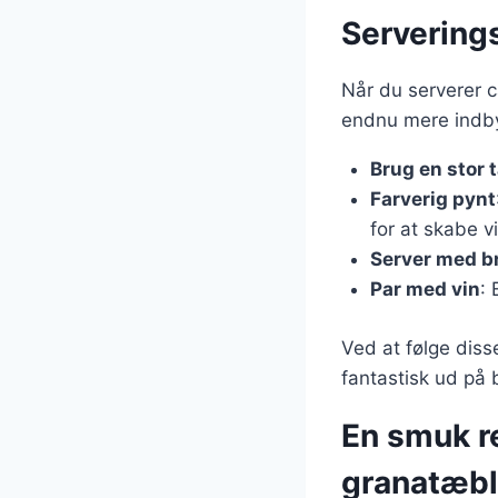
Serverings
Når du serverer ca
endnu mere indb
Brug en stor 
Farverig pynt
for at skabe v
Server med b
Par med vin
: 
Ved at følge diss
fantastisk ud på 
En smuk re
granatæbl