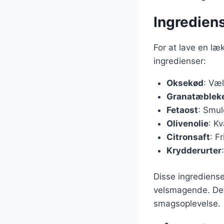
Ingrediens
For at lave en l
ingredienser:
Oksekød
: Væl
Granatæblek
Fetaost
: Smul
Olivenolie
: Kv
Citronsaft
: F
Krydderurter
Disse ingrediens
velsmagende. Det 
smagsoplevelse.