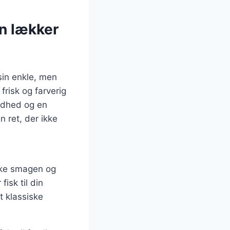
n lækker
 sin enkle, men
risk og farverig
rødhed og en
 ret, der ikke
virke smagen og
isk til din
t klassiske