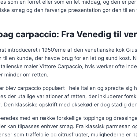
es som en forret eller som en let middag, og den er perfe
friske smag og den farverige præsentation gør den til en 
bag carpaccio: Fra Venedig til ve
rst introduceret i 1950’erne af den venetianske kok Gius
 til en kunde, der havde brug for en let og sund kost. 
talienske maler Vittore Carpaccio, hvis værker ofte ind
er minder om retten.
er blev carpaccio populært i hele Italien og spredte sig hu
es der utallige variationer af retten, der inkluderer forsk
r. Den klassiske opskrift med oksekød er dog stadig de
beredes med en række forskellige toppings og dressinger
, der kan tilpasses enhver smag. Fra klassisk parmesan og
enser som trøffelolie og citrusfrugter, mulighederne er 