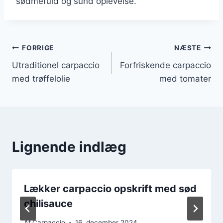
sødmefuld og sund oplevelse.
Indlægsnavigation
FORRIGE
NÆSTE
Utraditionel carpaccio
Forfriskende carpaccio
med trøffelolie
med tomater
Lignende indlæg
Lækker carpaccio opskrift med sød
chilisauce
Af
Carpaccio
16. december 2024