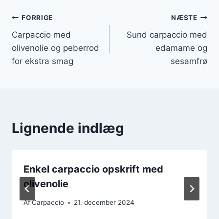
Indlægsnavigation
FORRIGE
NÆSTE
Carpaccio med
Sund carpaccio med
olivenolie og peberrod
edamame og
for ekstra smag
sesamfrø
Lignende indlæg
Enkel carpaccio opskrift med
olivenolie
Af
Carpaccio
21. december 2024