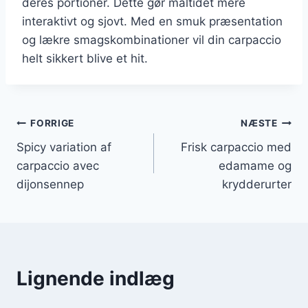
deres portioner. Dette gør måltidet mere
interaktivt og sjovt. Med en smuk præsentation
og lækre smagskombinationer vil din carpaccio
helt sikkert blive et hit.
Indlægsnavigation
FORRIGE
NÆSTE
Spicy variation af
Frisk carpaccio med
carpaccio avec
edamame og
dijonsennep
krydderurter
Lignende indlæg