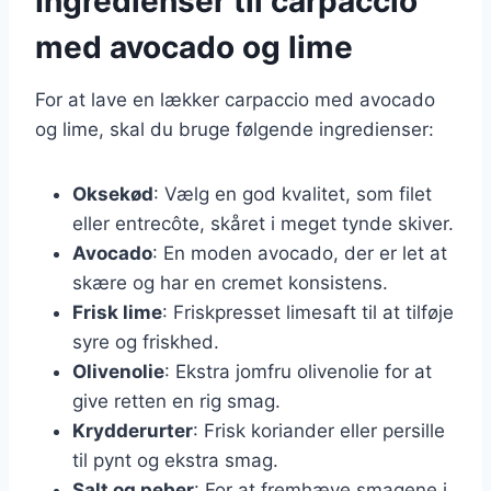
Ingredienser til carpaccio
med avocado og lime
For at lave en lækker carpaccio med avocado
og lime, skal du bruge følgende ingredienser:
Oksekød
: Vælg en god kvalitet, som filet
eller entrecôte, skåret i meget tynde skiver.
Avocado
: En moden avocado, der er let at
skære og har en cremet konsistens.
Frisk lime
: Friskpresset limesaft til at tilføje
syre og friskhed.
Olivenolie
: Ekstra jomfru olivenolie for at
give retten en rig smag.
Krydderurter
: Frisk koriander eller persille
til pynt og ekstra smag.
Salt og peber
: For at fremhæve smagene i