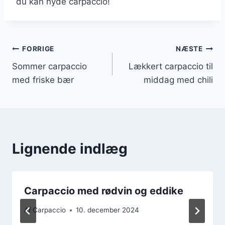
du kan nyde carpaccio!
Indlægsnavigation
FORRIGE
NÆSTE
Sommer carpaccio
Lækkert carpaccio til
med friske bær
middag med chili
Lignende indlæg
Carpaccio med rødvin og eddike
Af
Carpaccio
10. december 2024