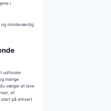
gene i
lig og mindeværdig
gende
at udforske
e og mange
du vælger at lave
ser, vil
 start på ethvert