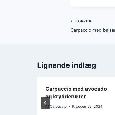
Indlægsnavi
FORRIGE
Carpaccio med balsam
Lignende indlæg
 på
Carpaccio med avocado
g
og krydderurter
r 2024
Af
Carpaccio
9. december 2024