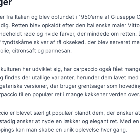
ger
 fra Italien og blev opfundet i 1950’erne af Giuseppe Cip
edig. Retten blev opkaldt efter den italienske maler Vitt
indeholdt røde og hvide farver, der mindede om retten. 
f tyndtskårne skiver af rå oksekød, der blev serveret m
nolie, citronsaft og parmesan.
kulturen har udviklet sig, har carpaccio også fået mange
dag findes der utallige varianter, herunder dem lavet med
egetariske versioner, der bruger grøntsager som hovedi
rpaccio til en populær ret i mange køkkener verden over
cio er blevet særligt populær blandt dem, der ønsker a
tadig ønsker at nyde en lækker og elegant ret. Med en 
ppings kan man skabe en unik oplevelse hver gang.