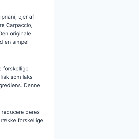
riani, ejer af
ore Carpaccio,
Den originale
ed en simpel
 forskellige
 fisk som laks
ngrediens. Denne
.
t reducere deres
række forskellige