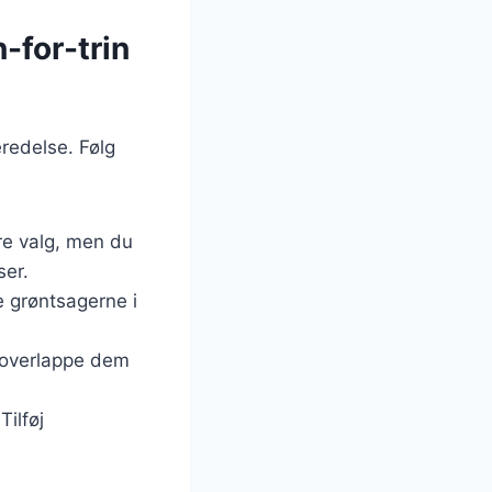
-for-trin
eredelse. Følg
re valg, men du
ser.
e grøntsagerne i
n overlappe dem
Tilføj