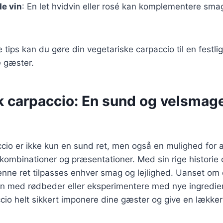
e vin
: En let hvidvin eller rosé kan komplementere sma
e tips kan du gøre din vegetariske carpaccio til en fest
e gæster.
k carpaccio: En sund og velsma
cio er ikke kun en sund ret, men også en mulighed for 
skombinationer og præsentationer. Med sin rige histori
enne ret tilpasses enhver smag og lejlighed. Uanset om 
on med rødbeder eller eksperimentere med nye ingredien
cio helt sikkert imponere dine gæster og give en lækker