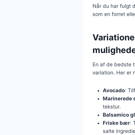
Når du har fulgt d
som en forret elle
Variatione
mulighed
En af de bedste t
variation. Her er 
Avocado
: Ti
Marinerede
tekstur.
Balsamico g
Friske bær
: 
salte ingredi