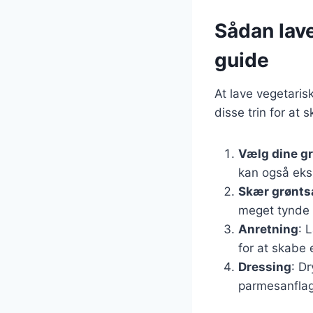
Sådan lave
guide
At lave vegetaris
disse trin for at
Vælg dine g
kan også eks
Skær grønts
meget tynde s
Anretning
: 
for at skabe 
Dressing
: Dr
parmesanflage