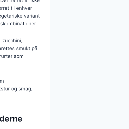
 Denne ret er ikke
rret til enhver
getariske variant
gskombinationer.
 zucchini,
nrettes smukt på
erurter som
om
ekstur og smag,
oderne