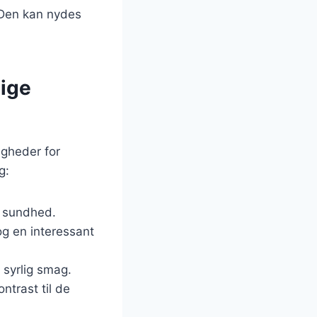
. Den kan nydes
lige
igheder for
g:
a sundhed.
g en interessant
 syrlig smag.
ntrast til de