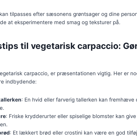
 kan tilpasses efter sæsonens grøntsager og dine person
åde at eksperimentere med smag og teksturer på.
tips til vegetarisk carpaccio: Gør
getarisk carpaccio, er præsentationen vigtig. Her er nogl
re indbydende:
tallerken
: En hvid eller farverig tallerken kan fremhæve
e.
ure
: Friske krydderurter eller spiselige blomster kan give e
en.
brød
: Et lækkert brød eller crostini kan være en god tilføje