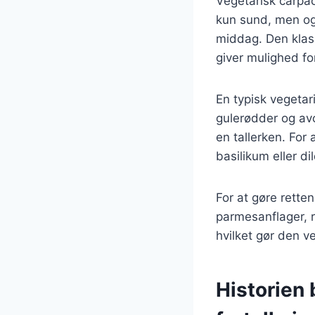
Vegetarisk carpac
kun sund, men også
middag. Den klass
giver mulighed f
En typisk vegetar
gulerødder og av
en tallerken. For
basilikum eller di
For at gøre rett
parmesanflager, r
hvilket gør den v
Historien 