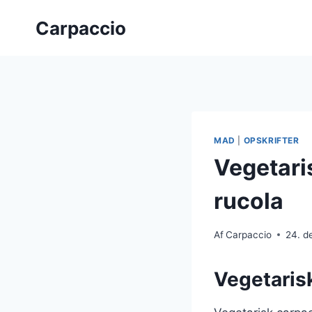
Fortsæt
Carpaccio
til
indhold
MAD
|
OPSKRIFTER
Vegetari
rucola
Af
Carpaccio
24. d
Vegetarisk