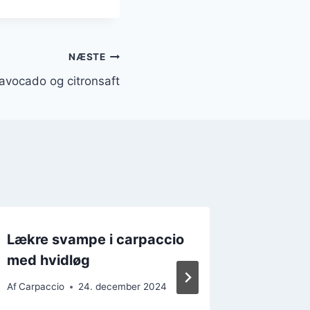
NÆSTE
avocado og citronsaft
Lækre svampe i carpaccio
Gourme
med hvidløg
stenbi
Af
Carpaccio
24. december 2024
Af
Carpacc