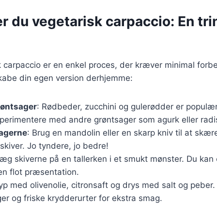
r du vegetarisk carpaccio: En trin
k carpaccio er en enkel proces, der kræver minimal forb
 skabe din egen version derhjemme:
røntsager
: Rødbeder, zucchini og gulerødder er populæ
perimentere med andre grøntsager som agurk eller radi
agerne
: Brug en mandolin eller en skarp kniv til at skær
kiver. Jo tyndere, jo bedre!
Læg skiverne på en tallerken i et smukt mønster. Du ka
en flot præsentation.
yp med olivenolie, citronsaft og drys med salt og peber. 
r og friske krydderurter for ekstra smag.