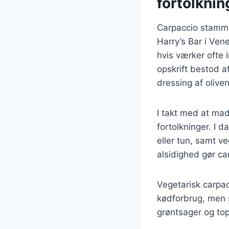
fortolknin
Carpaccio stammer
Harry’s Bar i Ven
hvis værker ofte 
opskrift bestod a
dressing af olive
I takt med at mad
fortolkninger. I 
eller tun, samt v
alsidighed gør ca
Vegetarisk carpac
kødforbrug, men s
grøntsager og to