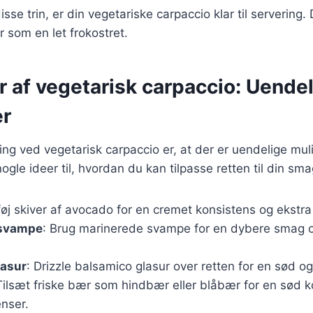
isse trin, er din vegetariske carpaccio klar til servering
r som en let frokostret.
r af vegetarisk carpaccio: Uende
er
ing ved vegetarisk carpaccio er, at der er uendelige mul
nogle ideer til, hvordan du kan tilpasse retten til din sma
lføj skiver af avocado for en cremet konsistens og ekstr
 svampe
: Brug marinerede svampe for en dybere smag o
lasur
: Drizzle balsamico glasur over retten for en sød og
Tilsæt friske bær som hindbær eller blåbær for en sød ko
enser.