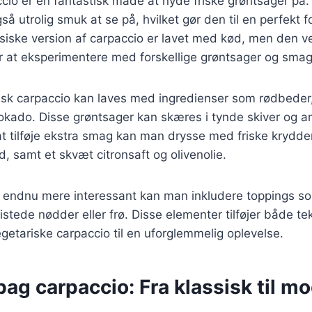
cio er en fantastisk måde at nyde friske grøntsager på.
 utrolig smuk at se på, hvilket gør den til en perfekt fo
iske version af carpaccio er lavet med kød, men den ve
or at eksperimentere med forskellige grøntsager og sma
isk carpaccio kan laves med ingredienser som rødbeder,
okado. Disse grøntsager kan skæres i tynde skiver og a
 at tilføje ekstra smag kan man drysse med friske krydd
ld, samt et skvæt citronsaft og olivenolie.
en endnu mere interessant kan man inkludere toppings s
istede nødder eller frø. Disse elementer tilføjer både t
egetariske carpaccio til en uforglemmelig oplevelse.
bag carpaccio: Fra klassisk til m