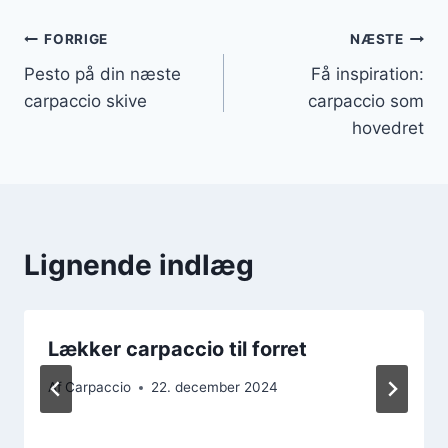
Indlægsnavigation
FORRIGE
NÆSTE
Pesto på din næste
Få inspiration:
carpaccio skive
carpaccio som
hovedret
Lignende indlæg
Lækker carpaccio til forret
Af
Carpaccio
22. december 2024