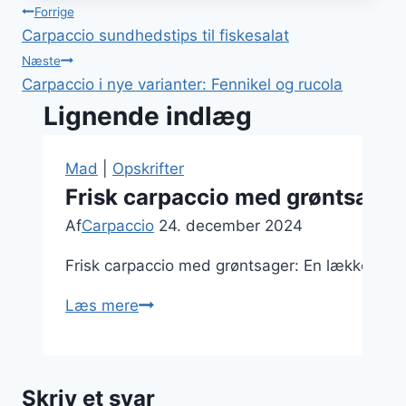
Indlægsnavigation
Forrige
Carpaccio sundhedstips til fiskesalat
Næste
Carpaccio i nye varianter: Fennikel og rucola
Lignende indlæg
Mad
|
Opskrifter
Frisk carpaccio med grøntsager 
Af
Carpaccio
24. december 2024
Frisk carpaccio med grøntsager: En lækker forr
Frisk
Læs mere
carpaccio
med
grøntsager
Skriv et svar
og