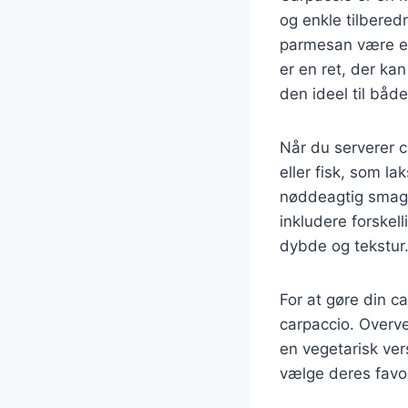
og enkle tilbered
parmesan være en
er en ret, der ka
den ideel til bå
Når du serverer c
eller fisk, som la
nøddeagtig smag,
inkludere forskell
dybde og tekstur
For at gøre din c
carpaccio. Overve
en vegetarisk ve
vælge deres favor