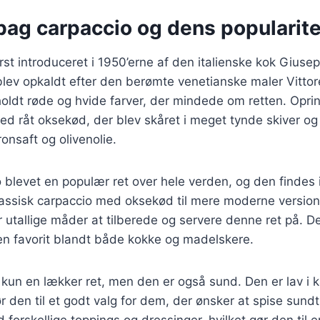
bag carpaccio og dens popularite
rst introduceret i 1950’erne af den italienske kok Giusepp
lev opkaldt efter den berømte venetianske maler Vittor
oldt røde og hvide farver, der mindede om retten. Oprin
ed råt oksekød, der blev skåret i meget tynde skiver o
ronsaft og olivenolie.
o blevet en populær ret over hele verden, og den findes
klassisk carpaccio med oksekød til mere moderne versione
r utallige måder at tilberede og servere denne ret på. De
en favorit blandt både kokke og madelskere.
 kun en lækker ret, men den er også sund. Den er lav i ka
gør den til et godt valg for dem, der ønsker at spise sun
forskellige toppings og dressinger, hvilket gør den til en