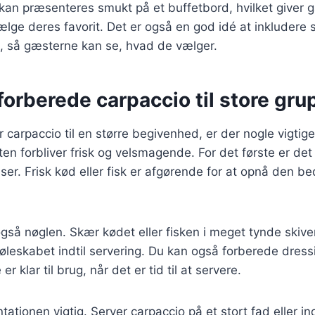
 kan præsenteres smukt på et buffetbord, hvilket giver
ælge deres favorit. Det er også en god idé at inkludere s
t, så gæsterne kan se, hvad de vælger.
t forberede carpaccio til store gru
 carpaccio til en større begivenhed, er der nogle vigtige
etten forbliver frisk og velsmagende. For det første er det
nser. Frisk kød eller fisk er afgørende for at opnå den 
gså nøglen. Skær kødet eller fisken i meget tynde skiver
leskabet indtil servering. Du kan også forberede dress
r klar til brug, når det er tid til at servere.
ationen vigtig. Server carpaccio på et stort fad eller in