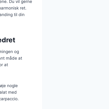
ene. Du vil gerne
harmonisk ret.
nding til din
edret
dningen og
gant måde at
or at
føje nogle
salat med
carpaccio.