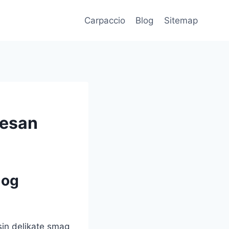
Carpaccio
Blog
Sitemap
mesan
 og
 sin delikate smag