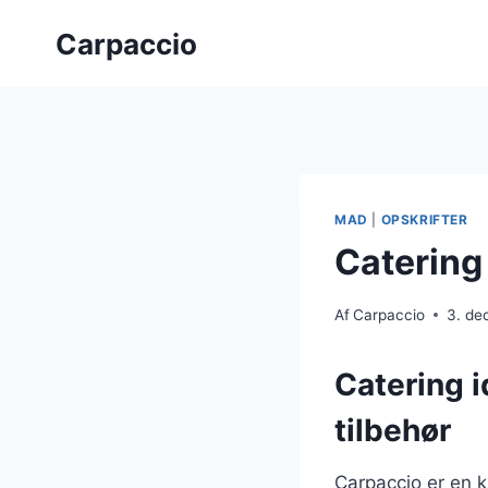
Fortsæt
Carpaccio
til
indhold
MAD
|
OPSKRIFTER
Catering
Af
Carpaccio
3. de
Catering 
tilbehør
Carpaccio er en k