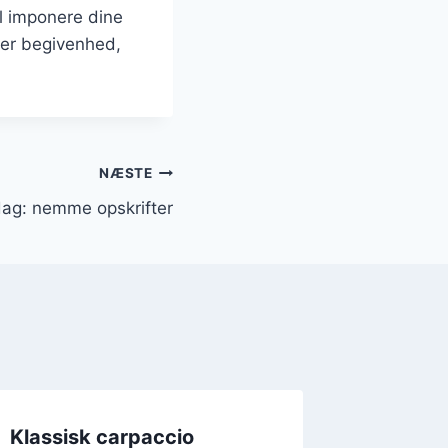
il imponere dine
ver begivenhed,
NÆSTE
dag: nemme opskrifter
Klassisk carpaccio
Sørg fo