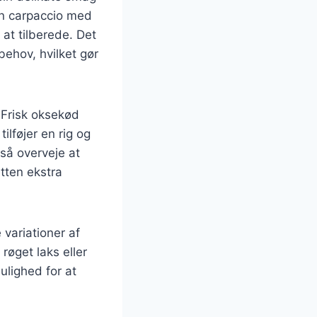
an carpaccio med
at tilberede. Det
ehov, hvilket gør
. Frisk oksekød
ilføjer en rig og
så overveje at
etten ekstra
 variationer af
røget laks eller
lighed for at