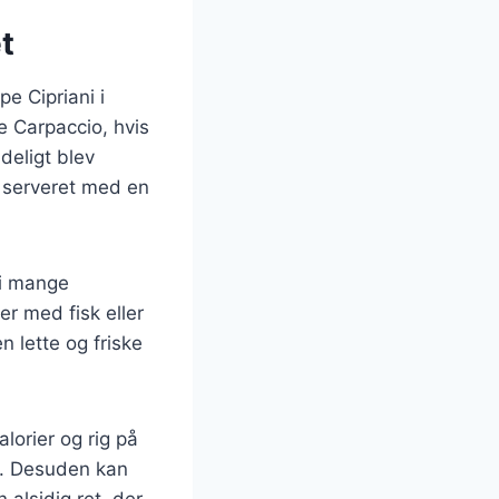
t
e Cipriani i
e Carpaccio, hvis
deligt blev
g serveret med en
 i mange
r med fisk eller
n lette og friske
lorier og rig på
dt. Desuden kan
 alsidig ret, der