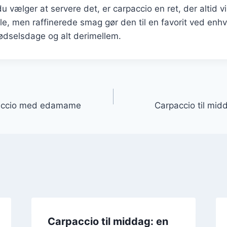
 vælger at servere det, er carpaccio en ret, der altid v
e, men raffinerede smag gør den til en favorit ved enh
 fødselsdage og alt derimellem.
gation
paccio med edamame
Carpaccio til mid
Carpaccio til middag: en