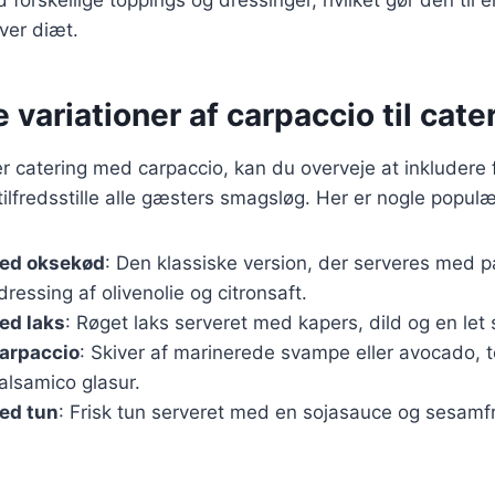
ver diæt.
e variationer af carpaccio til cate
 catering med carpaccio, kan du overveje at inkludere f
 tilfredsstille alle gæsters smagsløg. Her er nogle populæ
ed oksekød
: Den klassiske version, der serveres med 
dressing af olivenolie og citronsaft.
ed laks
: Røget laks serveret med kapers, dild og en le
carpaccio
: Skiver af marinerede svampe eller avocado, 
alsamico glasur.
ed tun
: Frisk tun serveret med en sojasauce og sesamfr