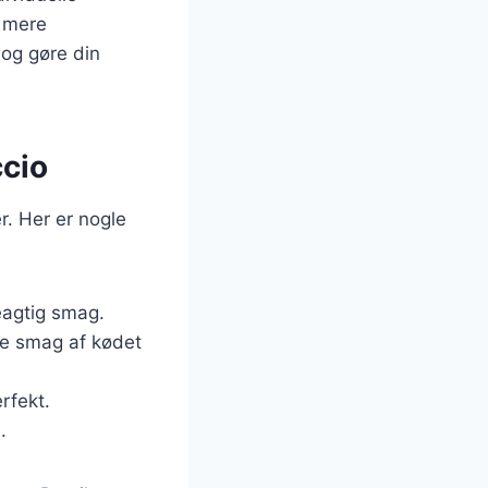
n mere
 og gøre din
ccio
r. Her er nogle
deagtig smag.
lde smag af kødet
rfekt.
.