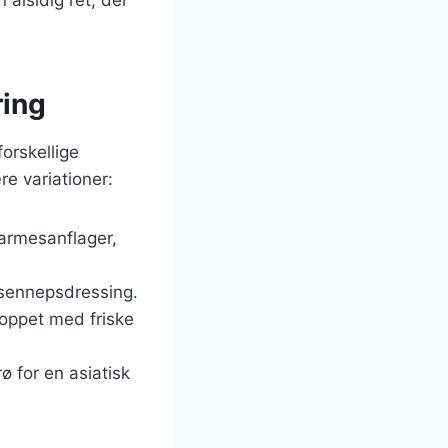
ring
orskellige
re variationer:
parmesanflager,
t sennepsdressing.
toppet med friske
ø for en asiatisk