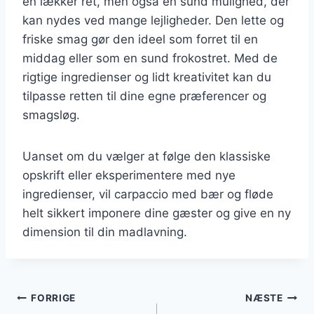
en lækker ret, men også en sund mulighed, der
kan nydes ved mange lejligheder. Den lette og
friske smag gør den ideel som forret til en
middag eller som en sund frokostret. Med de
rigtige ingredienser og lidt kreativitet kan du
tilpasse retten til dine egne præferencer og
smagsløg.
Uanset om du vælger at følge den klassiske
opskrift eller eksperimentere med nye
ingredienser, vil carpaccio med bær og fløde
helt sikkert imponere dine gæster og give en ny
dimension til din madlavning.
Indlægsnavigation
FORRIGE
NÆSTE