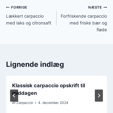
Indlægsnavigation
FORRIGE
NÆSTE
Lækkert carpaccio
Forfriskende carpaccio
med laks og citronsaft
med friske bær og
fløde
Lignende indlæg
Klassisk carpaccio opskrift til
middagen
Af
Carpaccio
4. december 2024