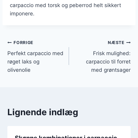
carpaccio med torsk og peberrod helt sikkert
imponere.
Indlægsnavigation
FORRIGE
NÆSTE
Perfekt carpaccio med
Frisk mulighed:
røget laks og
carpaccio til forret
olivenolie
med grøntsager
Lignende indlæg
Skønne kombinationer i carpaccio