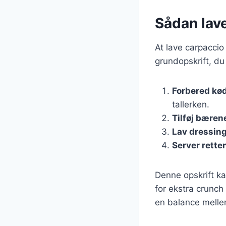
Sådan lav
At lave carpaccio
grundopskrift, du
Forbered kød
tallerken.
Tilføj bæren
Lav dressin
Server rette
Denne opskrift ka
for ekstra crunch
en balance melle