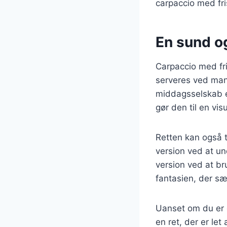
carpaccio med fri
En sund og
Carpaccio med fr
serveres ved mang
middagsselskab el
gør den til en vis
Retten kan også t
version ved at u
version ved at b
fantasien, der sæ
Uanset om du er e
en ret, der er let