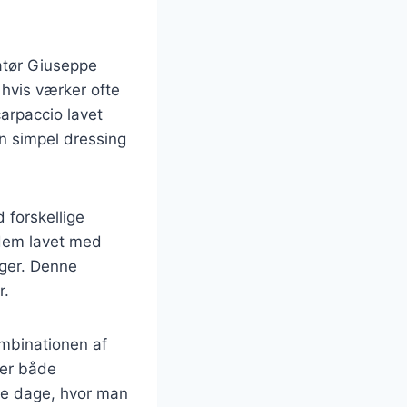
ratør Giuseppe
 hvis værker ofte
carpaccio lavet
n simpel dressing
 forskellige
r dem lavet med
ager. Denne
r.
ombinationen af
 er både
rme dage, hvor man