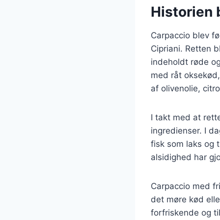
Historien 
Carpaccio blev før
Cipriani. Retten 
indeholdt røde og
med råt oksekød, 
af olivenolie, cit
I takt med at ret
ingredienser. I d
fisk som laks og
alsidighed har gj
Carpaccio med fri
det møre kød ell
forfriskende og t