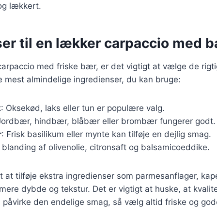
og lækkert.
er til en lækker carpaccio med 
carpaccio med friske bær, er det vigtigt at vælge de rigt
e mest almindelige ingredienser, du kan bruge:
k
: Oksekød, laks eller tun er populære valg.
Jordbær, hindbær, blåbær eller brombær fungerer godt.
r
: Frisk basilikum eller mynte kan tilføje en dejlig smag.
n blanding af olivenolie, citronsaft og balsamicoeddike.
t at tilføje ekstra ingredienser som parmesanflager, kap
 mere dybde og tekstur. Det er vigtigt at huske, at kvalit
l påvirke den endelige smag, så vælg altid friske og god