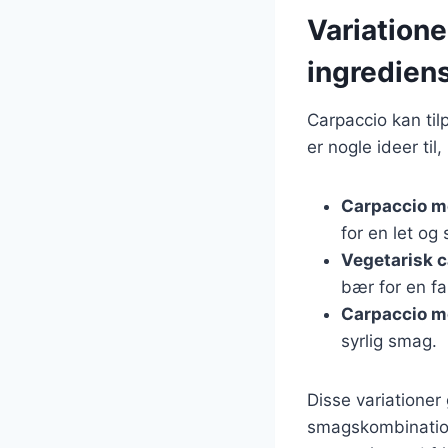
Variation
ingredien
Carpaccio kan til
er nogle ideer ti
Carpaccio m
for en let og 
Vegetarisk 
bær for en far
Carpaccio m
syrlig smag.
Disse variationer
smagskombinatione