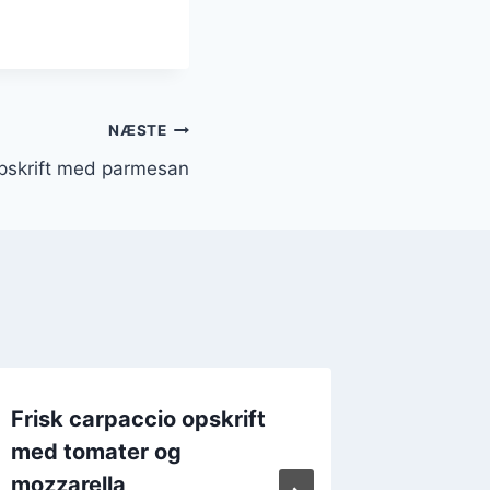
NÆSTE
opskrift med parmesan
Frisk carpaccio opskrift
Carpacc
med tomater og
sommerf
mozzarella