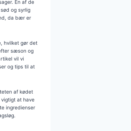
tsager. En af de
sød og syrlig
nd, da bær er
, hvilket gør det
 efter sæson og
ikel vil vi
r og tips til at
iteten af kødet
 vigtigt at have
te ingredienser
agsløg.