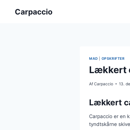
Fortsæt
Carpaccio
til
indhold
MAD
|
OPSKRIFTER
Lækkert 
Af
Carpaccio
13. d
Lækkert c
Carpaccio er en kl
tyndtskårne skiv