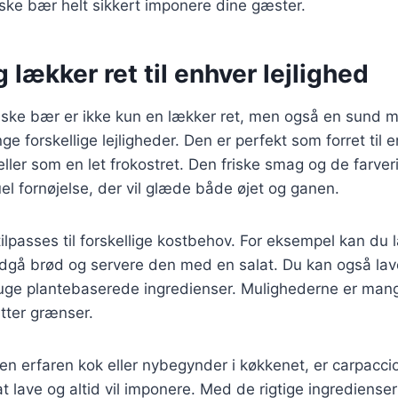
ske bær helt sikkert imponere dine gæster.
 lækker ret til enhver lejlighed
iske bær er ikke kun en lækker ret, men også en sund m
e forskellige lejligheder. Den er perfekt som forret til e
ler som en let frokostret. Den friske smag og de farver
uel fornøjelse, der vil glæde både øjet og ganen.
ilpasses til forskellige kostbehov. For eksempel kan du l
ndgå brød og servere den med en salat. Du kan også la
ruge plantebaserede ingredienser. Mulighederne er mang
tter grænser.
n erfaren kok eller nybegynder i køkkenet, er carpacci
 at lave og altid vil imponere. Med de rigtige ingredienser 