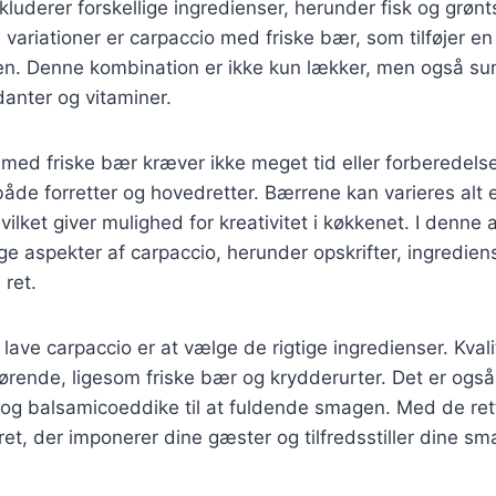
nkluderer forskellige ingredienser, herunder fisk og grøn
riationer er carpaccio med friske bær, som tilføjer en 
ten. Denne kombination er ikke kun lækker, men også su
danter og vitaminer.
 med friske bær kræver ikke meget tid eller forberedelse
il både forretter og hovedretter. Bærrene kan varieres alt
ilket giver mulighed for kreativitet i køkkenet. I denne art
ge aspekter af carpaccio, herunder opskrifter, ingrediense
 ret.
t lave carpaccio er at vælge de rigtige ingredienser. Kval
fgørende, ligesom friske bær og krydderurter. Det er også
 og balsamicoeddike til at fuldende smagen. Med de ret
et, der imponerer dine gæster og tilfredsstiller dine sm