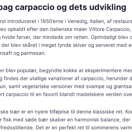
bag carpaccio og dets udvikling
st introduceret i 1950’erne i Venedig, Italien, af restau
blev opkaldt efter den italienske maler Vittore Carpaccio,
 hvide farver, der mindede om retten. Oprindeligt blev 
der blev skåret i meget tynde skiver og serveret med e
ronsaft og parmesan.
ten blev populær, begyndte kokke at eksperimentere med
ag findes der utallige variationer af carpaccio, herunde
 tun, samt vegetariske versioner med svampe og grønts
ort carpaccio til en favorit blandt madelskere verden ove
ske bær er en nyere tilføjelse til denne klassiske ret. K
er fisk med søde bær skaber en harmonisk balance, der
ilfredsstillende. Det er en perfekt ret til sommerens va