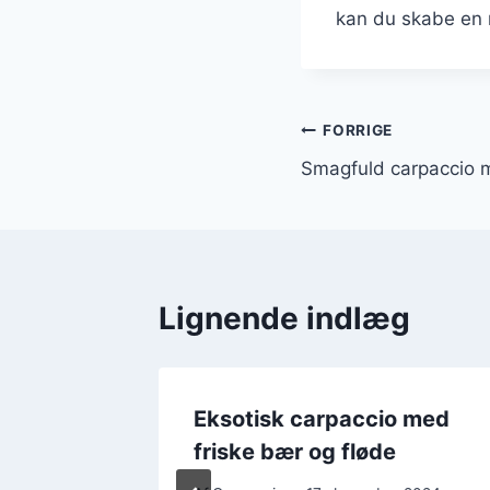
kan du skabe en 
Indlægsnavi
FORRIGE
Smagfuld carpaccio m
Lignende indlæg
 og
Eksotisk carpaccio med
friske bær og fløde