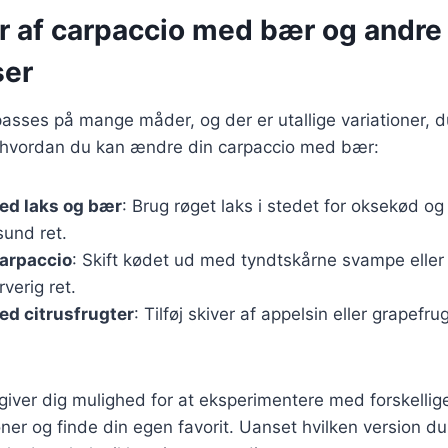
er af carpaccio med bær og andre
ser
passes på mange måder, og der er utallige variationer, 
l, hvordan du kan ændre din carpaccio med bær:
ed laks og bær
: Brug røget laks i stedet for oksekød og 
sund ret.
carpaccio
: Skift kødet ud med tyndtskårne svampe eller 
verig ret.
ed citrusfrugter
: Tilføj skiver af appelsin eller grapefru
 giver dig mulighed for at eksperimentere med forskellig
r og finde din egen favorit. Uanset hvilken version du 