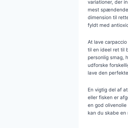
variationer, der i
mest spændende va
dimension til ret
fyldt med antioxi
At lave carpaccio
til en ideel ret t
personlig smag, hv
udforske forskelli
lave den perfekte
En vigtig del af a
eller fisken er a
en god olivenolie
kan du skabe en r