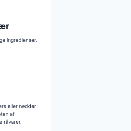
bær
ige ingredienser.
ers eller nødder
eten af
e råvarer.