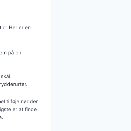
tid. Her er en
dem på en
 skål.
rydderurter.
el tilføje nødder
igste er at finde
e.