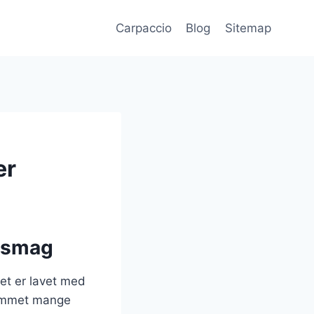
Carpaccio
Blog
Sitemap
ær
g smag
set er lavet med
 kommet mange