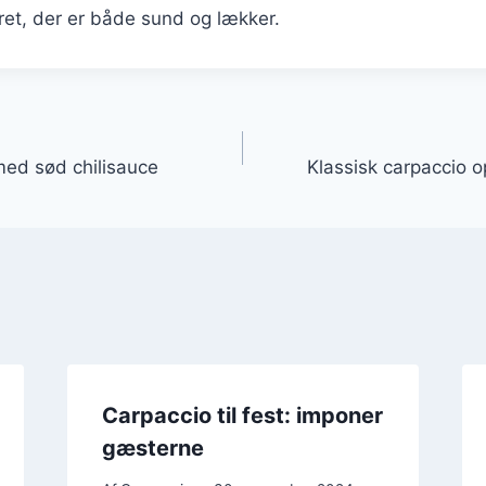
ret, der er både sund og lækker.
gation
ed sød chilisauce
Klassisk carpaccio 
Carpaccio til fest: imponer
gæsterne